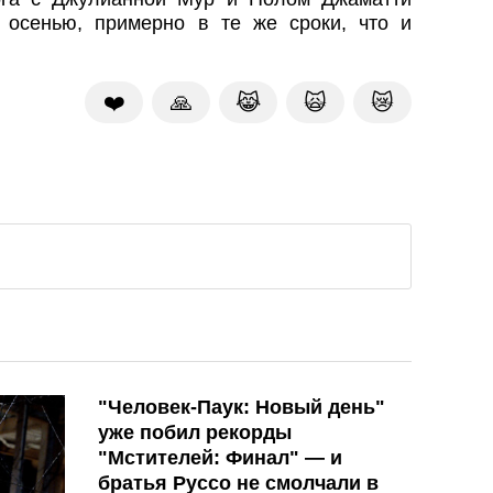
 осенью, примерно в те же сроки, что и
❤️
🙏
😹
🙀
😿
"Человек-Паук: Новый день"
уже побил рекорды
"Мстителей: Финал" — и
братья Руссо не смолчали в