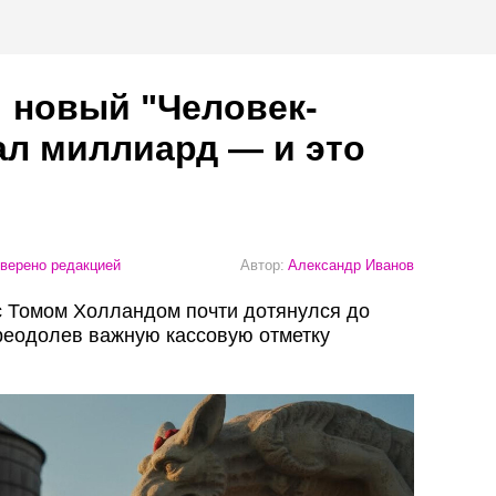
: новый "Человек-
ал миллиард — и это
верено редакцией
Автор:
Александр Иванов
с Томом Холландом почти дотянулся до
реодолев важную кассовую отметку