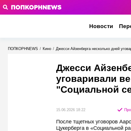
Новости
Пер
ПОПКОРНNEWS
/
Кино
/
Джесси Айзенберга несколько дней уговар
Джесси Айзенбе
уговаривали ве
"Социальной сет
15.06.2026 18:22
Про
После тщетных уговоров Ааро
Цукерберга в «Социальной ра