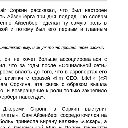
air Соркин рассказал, что был настроен
ть Айзенберга три дня подряд. По словам
менно Айзенберг сделал ту самую роль в
ской и потому был его первым и главным
инадлежит ему, и он уж точно прошёл через огонь».
, он не хочет больше ассоциироваться с
ил, что за годы после «Социальной сети»
роем: вплоть до того, что в аэропортах его
 визитки с фразой «I’m CEO, bitch» («Я
овам Соркина, эта связь с образом вышла
го, и возвращение к роли только закрепило
керберг навсегда».
 Джереми Стронг, а Соркин выступит
платы». Сам Айзенберг сосредоточился на
боль» принесла Кирану Калкину «Оскар», а
га с Джулианной Мур и Полом Джаматти