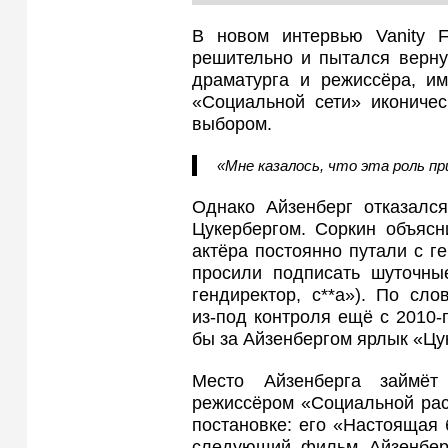
В новом интервью Vanity F
решительно и пытался верну
драматурга и режиссёра, и
«Социальной сети» икониче
выбором.
«Мне казалось, что эта роль пр
Однако Айзенберг отказался
Цукербергом. Соркин объясн
актёра постоянно путали с ге
просили подписать шуточные
гендиректор, с**а»). По сл
из‑под контроля ещё с 2010‑
бы за Айзенбергом ярлык «Цу
Место Айзенберга займёт
режиссёром «Социальной рас
постановке: его «Настоящая 
следующий фильм Айзенбер