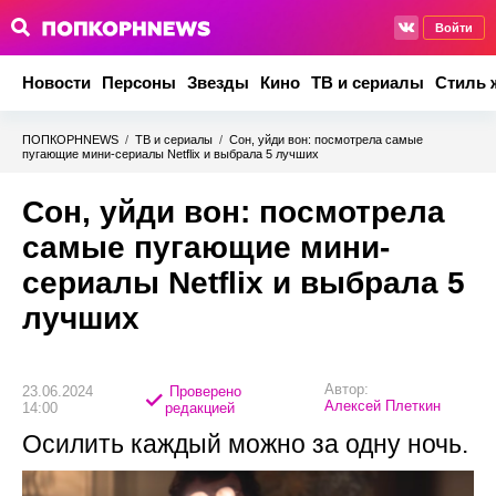
Войти
Новости
Персоны
Звезды
Кино
ТВ и сериалы
Стиль 
ПОПКОРНNEWS
/
ТВ и сериалы
/
Сон, уйди вон: посмотрела самые
пугающие мини-сериалы Netflix и выбрала 5 лучших
Сон, уйди вон: посмотрела
самые пугающие мини-
сериалы Netflix и выбрала 5
лучших
Автор:
23.06.2024
Проверено
Алексей Плеткин
14:00
редакцией
Осилить каждый можно за одну ночь.