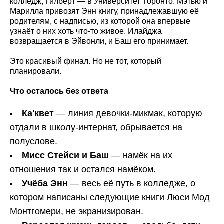
колледж, Гилберт — в Университет Торонто. Мэтью и
Марилла привозят Энн книгу, принадлежавшую её
родителям, с надписью, из которой она впервые
узнаёт о них хоть что-то живое. Илайджа
возвращается в Эйвонли, и Баш его принимает.
Это красивый финал. Но не тот, который
планировали.
Что осталось без ответа
Ка'квет
— линия девочки-микмак, которую
отдали в школу-интернат, обрывается на
полуслове.
Мисс Стейси и Баш
— намёк на их
отношения так и остался намёком.
Учёба Энн
— весь её путь в колледже, о
котором написаны следующие книги Люси Мод
Монтгомери, не экранизирован.