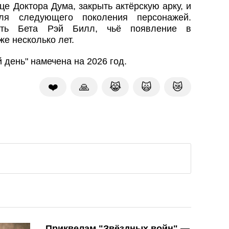
це Доктора Дума, закрыть актёрскую арку, и
для следующего поколения персонажей.
ать Бета Рэй Билл, чьё появление в
е несколько лет.
 день" намечена на 2026 год.
❤️
🙏
😹
🙀
😿
Приквелам "Звёздных войн" —