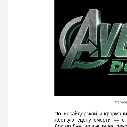
Источ
По инсайдерской информации
жёсткую сцену смерти — с р
Доктор Дум, не выглядел деко