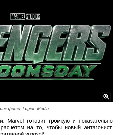
ник фото: Legion-Media
, Marvel готовит громкую и показательно
асчётом на то, чтобы новый антагонист,
ративной угрозой.