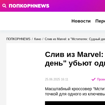
Новости
Пер
ПОПКОРНNEWS
/
Кино
/
Слив из Marvel: в "Мстителях: Судный де
Слив из Marvel
день" убьют од
25.06.2025 16:11
Прове
Масштабный кроссовер "Мстит
точкой для одного из ключев