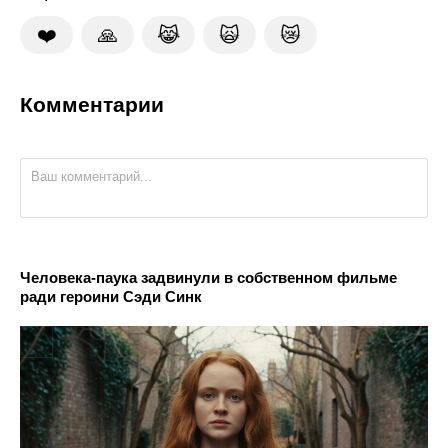
❤️
🙏
😹
🙀
😿
Комментарии
Человека-паука задвинули в собственном фильме
ради героини Сэди Синк