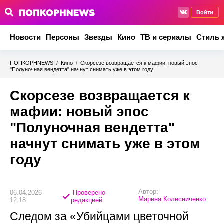
Войти
Новости
Персоны
Звезды
Кино
ТВ и сериалы
Стиль 
ПОПКОРНNEWS
/
Кино
/
Скорсезе возвращается к мафии: новый эпос
"Полуночная вендетта" начнут снимать уже в этом году
Скорсезе возвращается к
мафии: новый эпос
"Полуночная вендетта"
начнут снимать уже в этом
году
Автор:
06.04.2026
Проверено
Марина Колесниченко
12:18
редакцией
Следом за «Убийцами цветочной