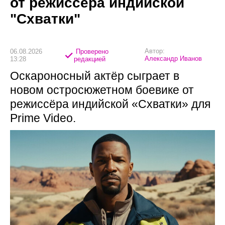
от режиссёра индийской
"Схватки"
Автор:
06.08.2026
Проверено
Александр Иванов
13:28
редакцией
Оскароносный актёр сыграет в
новом остросюжетном боевике от
режиссёра индийской «Схватки» для
Prime Video.