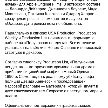
ночью» для Apple Original Films. В актёрском составе
— Леонардо ДиКаприо, Дженнифер Лоуренс, Мадс
Миккельсен, Патриша Кларксон и Джаред Харрис —
сразу целая россыпь номинантов и лауреатов
«Оскара». Дата релиза пока не объявлена.
Параллельно в списках USA Production, Production
Weekly и Production List появилась информация о
наборе на «Полуночная вендетта». Все источники
указывают на съёмки в Новом Орлеане и возможный
старт уже в декабре.
Согласно синопсису Production List, «Полуночная
вендетта» — историческая криминальная драма о
прибытии сицилийской мафии в Новый Орлеан в
1890‑е. Сюжет ведёт к реальному убийству шефа
полиции Дэвида Хеннесси и последовавшей
массовой расправе — материале, который звучит в
духе классических тем Скорсезе о преступном мире и
власти.
Официального подтверждения графика съёмок