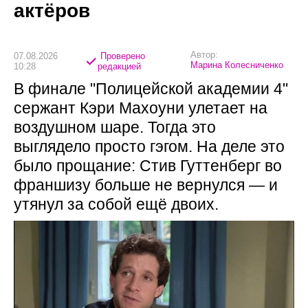
актёров
Автор:
07.08.2026
Проверено
Марина Колесниченко
10:28
редакцией
В финале "Полицейской академии 4"
сержант Кэри Махоуни улетает на
воздушном шаре. Тогда это
выглядело просто гэгом. На деле это
было прощание: Стив Гуттенберг во
франшизу больше не вернулся — и
утянул за собой ещё двоих.