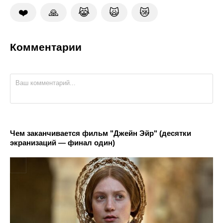
❤️
🙏
😹
🙀
😿
Комментарии
Чем заканчивается фильм "Джейн Эйр" (десятки
экранизаций — финал один)