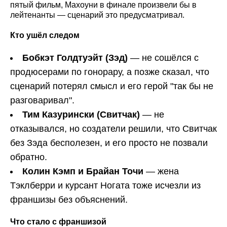
пятый фильм, Махоуни в финале произвели бы в
лейтенанты — сценарий это предусматривал.
Кто ушёл следом
Бобкэт Голдтуэйт (Зэд)
— не сошёлся с
продюсерами по гонорару, а позже сказал, что
сценарий потерял смысл и его герой "так бы не
разговаривал".
Тим Казурински (Свитчак)
— не
отказывался, но создатели решили, что Свитчак
без Зэда бесполезен, и его просто не позвали
обратно.
Колин Кэмп и Брайан Точи
— жена
Тэклберри и курсант Ногата тоже исчезли из
франшизы без объяснений.
Что стало с франшизой