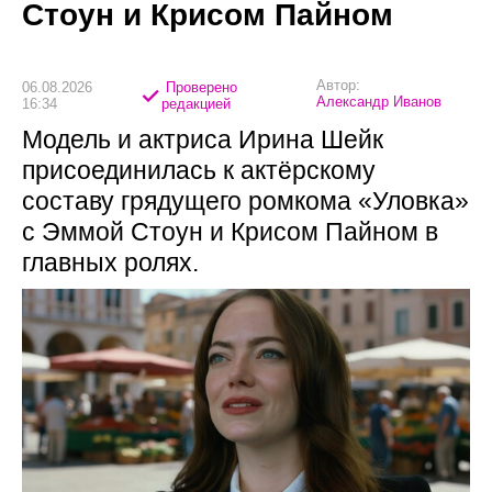
Стоун и Крисом Пайном
Автор:
06.08.2026
Проверено
Александр Иванов
16:34
редакцией
Модель и актриса Ирина Шейк
присоединилась к актёрскому
составу грядущего ромкома «Уловка»
с Эммой Стоун и Крисом Пайном в
главных ролях.