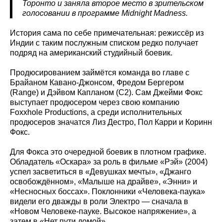
Торонто и заняла второе место в зрительском
голосовании в программе Midnight Madness.
История сама по себе примечательная: режиссёр из
Индии с таким послужным списком редко получает
подряд на американский студийный боевик.
Продюсированием займётся команда во главе с
Брайаном Кавано-Джонсом, Фредом Бергером
(Range) и Дэйвом Капланом (C2). Сам Джейми Фокс
выступает продюсером через свою компанию
Foxxhole Productions, а среди исполнительных
продюсеров значатся Лиз Дестро, Пол Карри и Коринн
Фокс.
Для Фокса это очередной боевик в плотном графике.
Обладатель «Оскара» за роль в фильме «Рэй» (2004)
успел засветиться в «Девушках мечты», «Джанго
освобождённом», «Малыше на драйве», «Энни» и
«Несносных боссах». Поклонники «Человека-паука»
видели его дважды в роли Электро — сначала в
«Новом Человеке-пауке. Высокое напряжение», а
затем в «Нет пути домой».