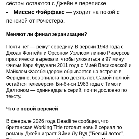
сёстры остаются с Джейн в переписке.
Миссис Фэйрфакс
— уходит на покой с
пенсией от Рочестера.
Меняют ли финал экранизации?
Почти нет — режут середину. В версии 1943 года с
Джоан Фонтейн и Орсоном Уэллсом линию Риверсов
практически вырезали, чтобы уложиться в 97 минут.
Фильм Кэри Фукунаги 2011 года с Мией Васиковской и
Майклом Фассбендером обрывается на встрече в
Ферндине, без эпилога про десять лет. Самой полной
остаётся телеверсия Би-би-си 1983 года с Тимоти
Далтоном — одиннадцать серий, почти дословно по
тексту.
Что с новой версией
В феврале 2026 года Deadline сообщил, что
британская Working Title готовит новый сериал по
роману. Джейн играет Эйми Лу Вуд ("Белый лотос",