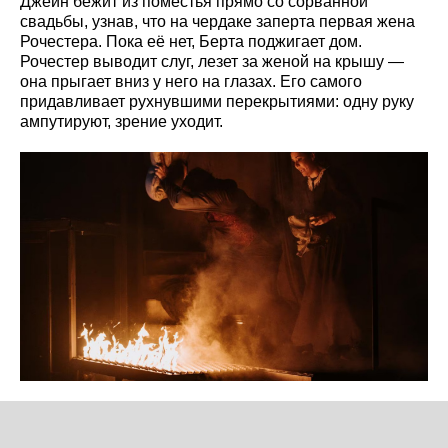
Джейн бежит из поместья прямо со сорванной
свадьбы, узнав, что на чердаке заперта первая жена
Рочестера. Пока её нет, Берта поджигает дом.
Рочестер выводит слуг, лезет за женой на крышу —
она прыгает вниз у него на глазах. Его самого
придавливает рухнувшими перекрытиями: одну руку
ампутируют, зрение уходит.