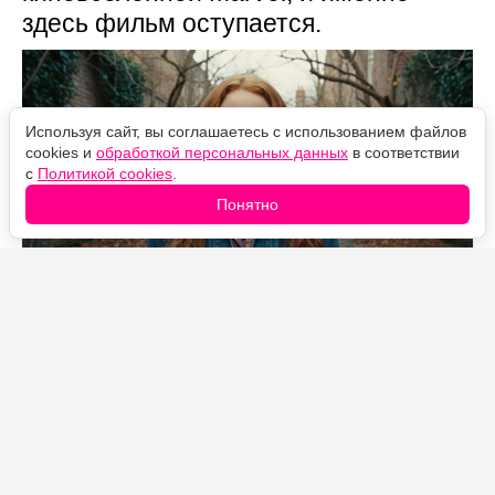
здесь фильм оступается.
Используя сайт, вы соглашаетесь с использованием файлов
cookies и
обработкой персональных данных
в соответствии
с
Политикой cookies
.
Понятно
Источник фото: Legion-Media
«Человек-паук: Новый день» на стартовом уик-энде
собрал рекордные для франшизы деньги и уже
перешагнул отметку в миллиард долларов по всему
миру. Но за впечатляющими сборами скрывается
сюжетная проблема, которую многие зрители
почувствовали прямо в зале: примерно с середины