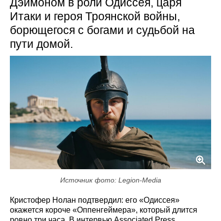
Дэймоном в роли Одиссея, царя
Итаки и героя Троянской войны,
борющегося с богами и судьбой на
пути домой.
Источник фото: Legion-Media
Кристофер Нолан подтвердил: его «Одиссея»
окажется короче «Оппенгеймера», который длится
ровно три часа. В интервью Associated Press