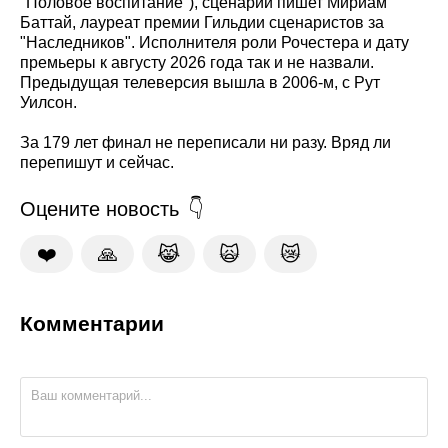
"Половое воспитание"), сценарий пишет Мириам
Баттай, лауреат премии Гильдии сценаристов за
"Наследников". Исполнителя роли Рочестера и дату
премьеры к августу 2026 года так и не назвали.
Предыдущая телеверсия вышла в 2006-м, с Рут
Уилсон.
За 179 лет финал не переписали ни разу. Вряд ли
перепишут и сейчас.
Оцените новость
❤️
🙏
😹
🙀
😿
Комментарии