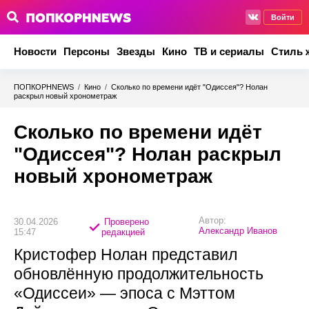
Войти
Новости
Персоны
Звезды
Кино
ТВ и сериалы
Стиль 
ПОПКОРНNEWS
/
Кино
/
Сколько по времени идёт "Одиссея"? Нолан
раскрыл новый хронометраж
Сколько по времени идёт
"Одиссея"? Нолан раскрыл
новый хронометраж
Автор:
30.04.2026
Проверено
Александр Иванов
15:47
редакцией
Кристофер Нолан представил
обновлённую продолжительность
«Одиссеи» — эпоса с Мэттом