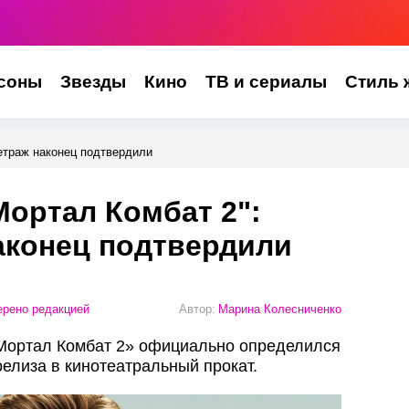
соны
Звезды
Кино
ТВ и сериалы
Стиль 
етраж наконец подтвердили
Мортал Комбат 2":
аконец подтвердили
рено редакцией
Автор:
Марина Колесниченко
«Мортал Комбат 2» официально определился
релиза в кинотеатральный прокат.