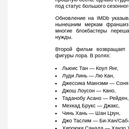
под статус большого сезонног
Обновление на IMDb указыв
нынешним меркам франшиз 
многие блокбастеры переша
нужды.
Второй фильм возвращает 
фигуры лора. В ролях:
Льюис Тан — Коул Янг,
Луди Линь — Лю Кан,
Джессика Макнэми — Соня
Джош Лоусон — Кано,
Таданобу Асано — Рейден,
Мехкад Брукс — Джакс,
Чинь Хань — Шан Цзун,
Джо Таслим — Би-Хан/Саб-
Хироюки Санада — Ханзо 