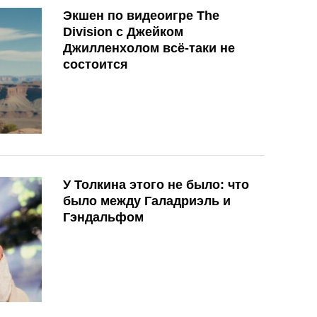
Экшен по видеоигре The
Division с Джейком
Джилленхолом всё-таки не
состоится
У Толкина этого не было: что
было между Галадриэль и
Гэндальфом