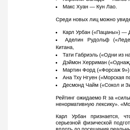
Макс Хуан — Кун Лао.
Среди новых лиц можно увиде
Карл Урбан («Пацаны») — 
Аделин Рудольф («Лед
Китана,
Тати Габриэль («Одни из н
Дэймон Херриман («Однажд
Мартин Форд («Форсаж 9»)
Ана Тху Нгуен («Морская 
Десмонд Чайм («Сокол и З
Рейтинг ожидаемо R за «сильн
ненормативную лексику». «Мо
Карл Урбан признается, ч
серьезной физической подго
вплоть до посещения реальны