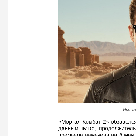
Источ
«Мортал Комбат 2» обзавелся
данным IMDb, продолжительн
премьера намечена на 8 мая.