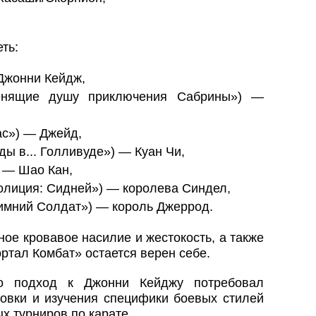
ть:
Джонни Кейдж,
енящие душу приключения Сабрины») —
ас») — Джейд,
ы в... Голливуде») — Куан Чи,
 — Шао Кан,
полиция: Сидней») — королева Синдел,
имний Солдат») — король Джеррод.
ое кровавое насилие и жестокость, а также
ртал Комбат» остается верен себе.
то подход к Джонни Кейджу потребовал
товки и изучения специфики боевых стилей
х турниров по карате.