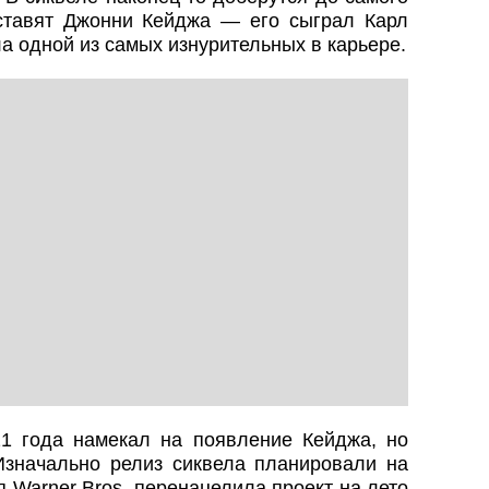
ставят Джонни Кейджа — его сыграл Карл
ла одной из самых изнурительных в карьере.
1 года намекал на появление Кейджа, но
Изначально релиз сиквела планировали на
 Warner Bros. перенацелила проект на лето