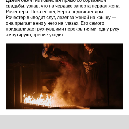
Джейн бежит из поместья прямо со сорванной
свадьбы, узнав, что на чердаке заперта первая жена
Рочестера. Пока её нет, Берта поджигает дом.
Рочестер выводит слуг, лезет за женой на крышу —
она прыгает вниз у него на глазах. Его самого
придавливает рухнувшими перекрытиями: одну руку
ампутируют, зрение уходит.