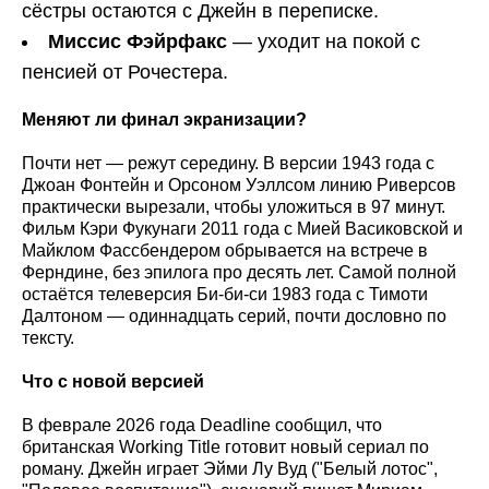
сёстры остаются с Джейн в переписке.
Миссис Фэйрфакс
— уходит на покой с
пенсией от Рочестера.
Меняют ли финал экранизации?
Почти нет — режут середину. В версии 1943 года с
Джоан Фонтейн и Орсоном Уэллсом линию Риверсов
практически вырезали, чтобы уложиться в 97 минут.
Фильм Кэри Фукунаги 2011 года с Мией Васиковской и
Майклом Фассбендером обрывается на встрече в
Ферндине, без эпилога про десять лет. Самой полной
остаётся телеверсия Би-би-си 1983 года с Тимоти
Далтоном — одиннадцать серий, почти дословно по
тексту.
Что с новой версией
В феврале 2026 года Deadline сообщил, что
британская Working Title готовит новый сериал по
роману. Джейн играет Эйми Лу Вуд ("Белый лотос",