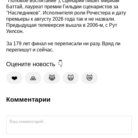
"Половое воспитание"), сценарий пишет Мириам
Баттай, лауреат премии Гильдии сценаристов за
"Наследников". Исполнителя роли Рочестера и дату
премьеры к августу 2026 года так и не назвали.
Предыдущая телеверсия вышла в 2006-м, с Рут
Уилсон.
За 179 лет финал не переписали ни разу. Вряд ли
перепишут и сейчас.
Оцените новость
❤️
🙏
😹
🙀
😿
Комментарии