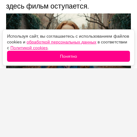
здесь фильм оступается.
Используя сайт, вы соглашаетесь с использованием файлов
cookies и
обработкой персональных данных
в соответствии
с
Политикой cookies
.
Понятно
Источник фото: Legion-Media
«Человек-паук: Новый день» на стартовом уик-энде
собрал рекордные для франшизы деньги и уже
перешагнул отметку в миллиард долларов по всему
миру. Но за впечатляющими сборами скрывается
сюжетная проблема, которую многие зрители
почувствовали прямо в зале: примерно с середины