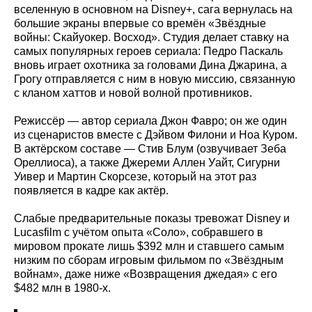
вселенную в основном на Disney+, сага вернулась на
большие экраны впервые со времён «Звёздные
войны: Скайуокер. Восход». Студия делает ставку на
самых популярных героев сериала: Педро Паскаль
вновь играет охотника за головами Дина Джарина, а
Грогу отправляется с ним в новую миссию, связанную
с кланом хаттов и новой волной противников.
Режиссёр — автор сериала Джон Фавро; он же один
из сценаристов вместе с Дэйвом Филони и Ноа Куром.
В актёрском составе — Стив Блум (озвучивает Зеба
Ореллиоса), а также Джереми Аллен Уайт, Сигурни
Уивер и Мартин Скорсезе, который на этот раз
появляется в кадре как актёр.
Слабые предварительные показы тревожат Disney и
Lucasfilm с учётом опыта «Соло», собравшего в
мировом прокате лишь $392 млн и ставшего самым
низким по сборам игровым фильмом по «Звёздным
войнам», даже ниже «Возвращения джедая» с его
$482 млн в 1980‑х.