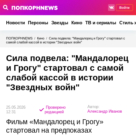
Войти
Новости
Персоны
Звезды
Кино
ТВ и сериалы
Стиль 
ПОПКОРНNEWS
/
Кино
/
Сила подвела: "Мандалорец и Грогу" стартовал с
самой слабой кассой в истории "Звездных войн"
Сила подвела: "Мандалорец
и Грогу" стартовал с самой
слабой кассой в истории
"Звездных войн"
Автор:
25.05.2026
Проверено
Александр Иванов
12:31
редакцией
Фильм «Мандалорец и Грогу»
стартовал на предпоказах