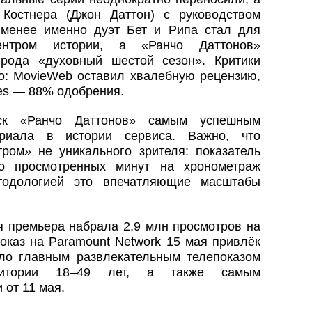
Костнера (Джон Даттон) с руководством
 менее именно дуэт Бет и Рипа стал для
ентром истории, а «Ранчо Даттонов»
 рода «духовный шестой сезон». Критики
о: MovieWeb оставил хвалебную рецензию,
oes — 88% одобрения.
уск «Ранчо Даттонов» самым успешным
ериала в истории сервиса. Важно, что
ром» не уникального зрителя: показатель
о просмотренных минут на хронометраж
тодологией это впечатляющие масштабы
я премьера набрала 2,9 млн просмотров на
оказ на Paramount Network 15 мая привлёк
ло главным развлекательным телепоказом
итории 18–49 лет, а также самым
от 11 мая.