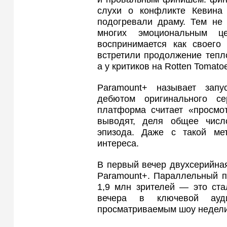
слухи о конфликте Кевина 
подогревали драму. Тем не
многих эмоциональным ц
воспринимается как своего
встретили продолжение тепл
а у критиков на Rotten Tomat
Paramount+ называет зап
дебютом оригинального с
платформа считает «просмот
выводят, деля общее числ
эпизода. Даже с такой ме
интереса.
В первый вечер двухсерийна
Paramount+. Параллельный п
1,9 млн зрителей — это ста
вечера в ключевой ауд
просматриваемым шоу недели 