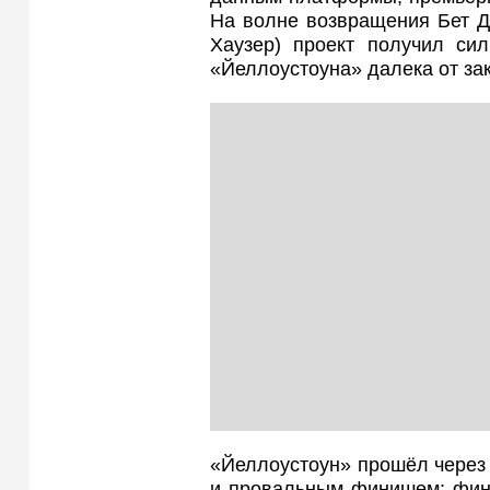
На волне возвращения Бет Д
Хаузер) проект получил си
«Йеллоустоуна» далека от зак
«Йеллоустоун» прошёл через 
и провальным финишем: фина