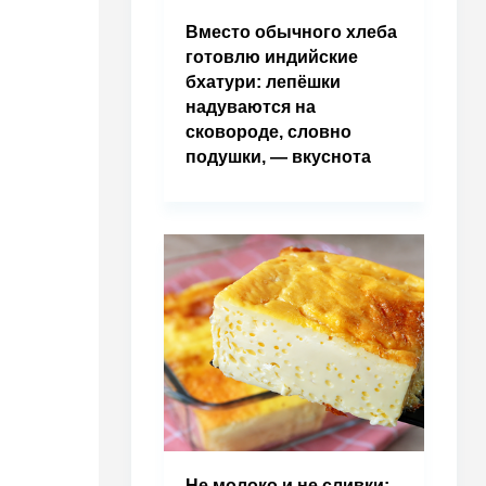
Вместо обычного хлеба
готовлю индийские
бхатури: лепёшки
надуваются на
сковороде, словно
подушки, — вкуснота
Не молоко и не сливки: