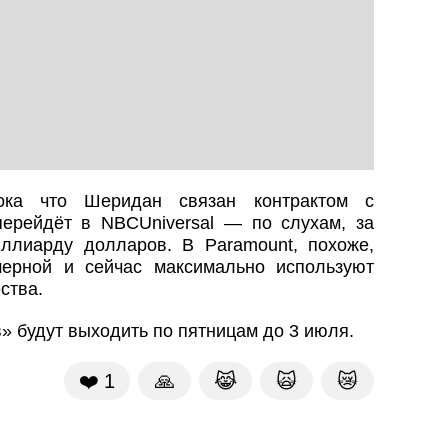
пока что Шеридан связан контрактом с
перейдёт в NBCUniversal — по слухам, за
ллиарду долларов. В Paramount, похоже,
мерной и сейчас максимально используют
ства.
» будут выходить по пятницам до 3 июля.
❤️
1
🙏
😹
🙀
😿