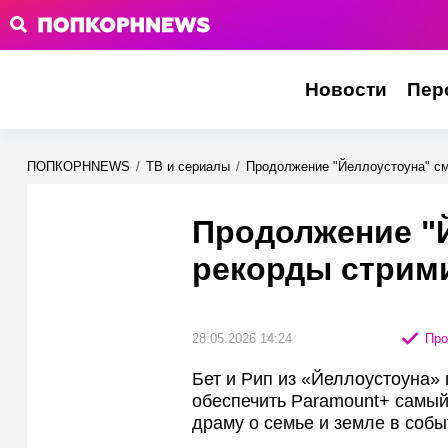
Новости
Пер
ПОПКОРНNEWS
/
ТВ и сериалы
/
Продолжение "Йеллоустоуна" см
Продолжение "
рекорды стрим
28.05.2026 14:24
Про
Бет и Рип из «Йеллоустоуна» 
обеспечить Paramount+ самый
драму о семье и земле в соб