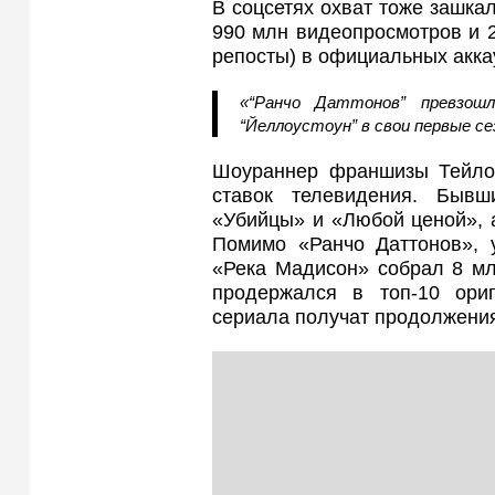
В соцсетях охват тоже зашкал
990 млн видеопросмотров и 2
репосты) в официальных акка
«“Ранчо Даттонов” превзош
“Йеллоустоун” в свои первые се
Шоураннер франшизы Тейло
ставок телевидения. Бывш
«Убийцы» и «Любой ценой», а
Помимо «Ранчо Даттонов», у
«Река Мадисон» собрал 8 мл
продержался в топ-10 ори
сериала получат продолжени