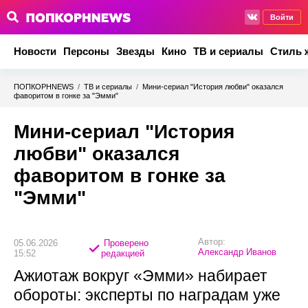
Войти
Новости
Персоны
Звезды
Кино
ТВ и сериалы
Стиль 
ПОПКОРНNEWS
/
ТВ и сериалы
/
Мини-сериал "История любви" оказался
фаворитом в гонке за "Эмми"
Мини-сериал "История
любви" оказался
фаворитом в гонке за
"Эмми"
Автор:
05.06.2026
Проверено
Александр Иванов
15:52
редакцией
Ажиотаж вокруг «Эмми» набирает
обороты: эксперты по наградам уже