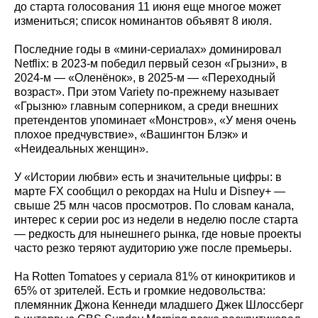
до старта голосования 11 июня еще многое может
измениться; список номинантов объявят 8 июля.
Последние годы в «мини-сериалах» доминировал
Netflix: в 2023-м победил первый сезон «Грызни», в
2024-м — «Оленёнок», в 2025-м — «Переходный
возраст». При этом Variety по-прежнему называет
«Грызню» главным соперником, а среди внешних
претендентов упоминает «Монстров», «У меня очень
плохое предчувствие», «Вашингтон Блэк» и
«Неидеальных женщин».
У «Истории любви» есть и значительные цифры: в
марте FX сообщил о рекордах на Hulu и Disney+ —
свыше 25 млн часов просмотров. По словам канала,
интерес к серии рос из недели в неделю после старта
— редкость для нынешнего рынка, где новые проекты
часто резко теряют аудиторию уже после премьеры.
На Rotten Tomatoes у сериала 81% от кинокритиков и
65% от зрителей. Есть и громкие недовольства:
племянник Джона Кеннеди младшего Джек Шлоссберг