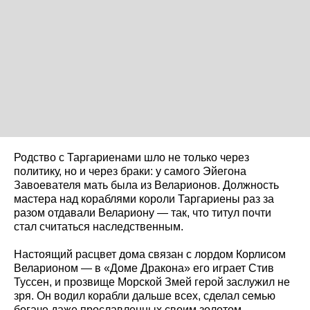
Родство с Таргариенами шло не только через
политику, но и через браки: у самого Эйегона
Завоевателя мать была из Веларионов. Должность
мастера над кораблями короли Таргариены раз за
разом отдавали Велариону — так, что титул почти
стал считаться наследственным.
Настоящий расцвет дома связан с лордом Корлисом
Веларионом — в «Доме Дракона» его играет Стив
Туссен, и прозвище Морской Змей герой заслужил не
зря. Он водил корабли дальше всех, сделал семью
богаче даже прославленных своим золотом