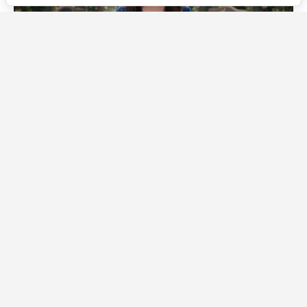
Источник фото: Legion-Media
Всё случилось в четырёхсерийном финале, который
прогнал Алекс Руссо (Селена Гомес) через лабиринт
альтернативных вселенных. В одной из них она
сталкивается с Мэйсоном — тем самым оборотнем,
которого играет Грегг Салкин. Он начинает делать ей
предложение, но вдруг осекается: выясняется, что он
давно не среди живых.