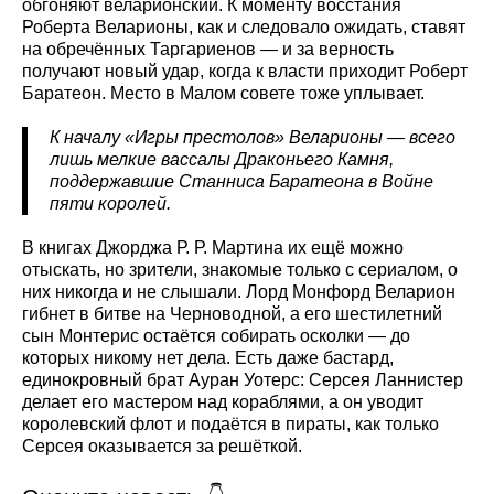
обгоняют веларионский. К моменту восстания
Роберта Веларионы, как и следовало ожидать, ставят
на обречённых Таргариенов — и за верность
получают новый удар, когда к власти приходит Роберт
Баратеон. Место в Малом совете тоже уплывает.
К началу «Игры престолов» Веларионы — всего
лишь мелкие вассалы Драконьего Камня,
поддержавшие Станниса Баратеона в Войне
пяти королей.
В книгах Джорджа Р. Р. Мартина их ещё можно
отыскать, но зрители, знакомые только с сериалом, о
них никогда и не слышали. Лорд Монфорд Веларион
гибнет в битве на Черноводной, а его шестилетний
сын Монтерис остаётся собирать осколки — до
которых никому нет дела. Есть даже бастард,
единокровный брат Ауран Уотерс: Серсея Ланнистер
делает его мастером над кораблями, а он уводит
королевский флот и подаётся в пираты, как только
Серсея оказывается за решёткой.