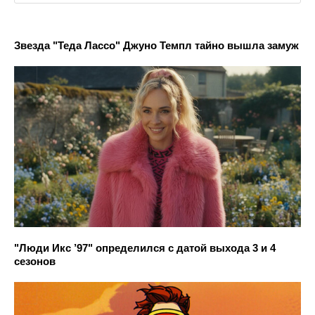
Звезда "Теда Лассо" Джуно Темпл тайно вышла замуж
"Люди Икс ’97" определился с датой выхода 3 и 4
сезонов