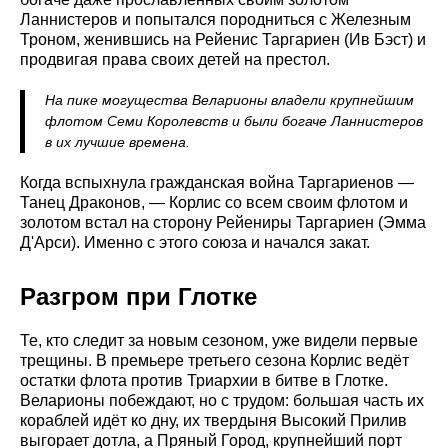
Ланнистеров и попытался породниться с Железным
Троном, женившись на Рейенис Таргариен (Ив Бэст) и
продвигая права своих детей на престол.
На пике могущества Веларионы владели крупнейшим
флотом Семи Королевств и были богаче Ланнистеров
в их лучшие времена.
Когда вспыхнула гражданская война Таргариенов —
Танец Драконов, — Корлис со всем своим флотом и
золотом встал на сторону Рейениры Таргариен (Эмма
Д'Арси). Именно с этого союза и начался закат.
Разгром при Глотке
Те, кто следит за новым сезоном, уже видели первые
трещины. В премьере третьего сезона Корлис ведёт
остатки флота против Триархии в битве в Глотке.
Веларионы побеждают, но с трудом: большая часть их
кораблей идёт ко дну, их твердыня Высокий Прилив
выгорает дотла, а Пряный Город, крупнейший порт