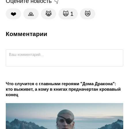
Оцените новость
❤️
🙏
😹
🙀
1
😿
Комментарии
Что случится с главными героями "Дома Дракона":
кто выживет, а кому в книгах предначертан кровавый
конец