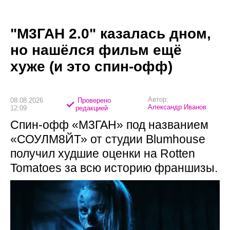
"М3ГАН 2.0" казалась дном,
но нашёлся фильм ещё
хуже (и это спин-офф)
Автор:
08.08.2026
Проверено
Александр Иванов
12:09
редакцией
Спин-офф «М3ГАН» под названием
«СОУЛМ8ЙТ» от студии Blumhouse
получил худшие оценки на Rotten
Tomatoes за всю историю франшизы.