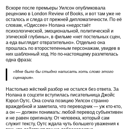
Вскоре после премьеры Уилсон опубликовала
рецензию в London Review of Books, и вот там уже не
осталось и следа от прежней дипломатичности. По её
словам, «Одиссее» Нолана «недостаёт
психологической, эмоциональной, политической и
этической глубины», в фильме «нет постельных сцен,
а еда выглядит отвратительно». Отдельно она
прошлась по второстепенным персонажам, увидев в
них шаблонный ход. Но по-настоящему разлетелась
одна фраза:
«Мне было бы стыдно написать хоть слово этого
сценария».
Настолько жёсткий разбор не остался без ответа. За
Нолана в соцсети вступилась писательница Джойс
Кэрол Оутс. Она сочла позицию Уилсон странно
враждебной и заметила, что переводчик — уж кто-кто,
а он — должен понимать: любой перевод субъективен
и не равен оригиналу. От человека, который сам
служит тексту, Оутс ждала чуть большего уважения к