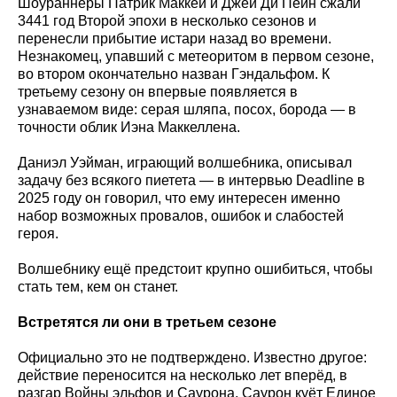
Шоураннеры Патрик Маккей и Джей Ди Пейн сжали
3441 год Второй эпохи в несколько сезонов и
перенесли прибытие истари назад во времени.
Незнакомец, упавший с метеоритом в первом сезоне,
во втором окончательно назван Гэндальфом. К
третьему сезону он впервые появляется в
узнаваемом виде: серая шляпа, посох, борода — в
точности облик Иэна Маккеллена.
Даниэл Уэйман, играющий волшебника, описывал
задачу без всякого пиетета — в интервью Deadline в
2025 году он говорил, что ему интересен именно
набор возможных провалов, ошибок и слабостей
героя.
Волшебнику ещё предстоит крупно ошибиться, чтобы
стать тем, кем он станет.
Встретятся ли они в третьем сезоне
Официально это не подтверждено. Известно другое:
действие переносится на несколько лет вперёд, в
разгар Войны эльфов и Саурона, Саурон куёт Единое