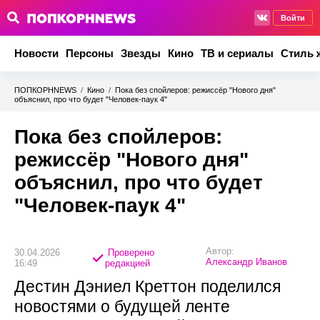
Войти
Новости
Персоны
Звезды
Кино
ТВ и сериалы
Стиль 
ПОПКОРНNEWS
/
Кино
/
Пока без спойлеров: режиссёр "Нового дня"
объяснил, про что будет "Человек-паук 4"
Пока без спойлеров:
режиссёр "Нового дня"
объяснил, про что будет
"Человек-паук 4"
Автор:
30.04.2026
Проверено
Александр Иванов
16:49
редакцией
Дестин Дэниел Креттон поделился
новостями о будущей ленте