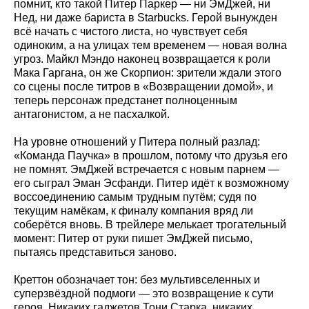
помнит, кто такой Питер Паркер — ни ЭмДжей, ни
Нед, ни даже бариста в Starbucks. Герой вынужден
всё начать с чистого листа, но чувствует себя
одиноким, а на улицах тем временем — новая волна
угроз. Майкл Мэндо наконец возвращается к роли
Мака Гаргана, он же Скорпион: зрители ждали этого
со сцены после титров в «Возвращении домой», и
теперь персонаж предстанет полноценным
антагонистом, а не пасхалкой.
На уровне отношений у Питера полный разлад:
«Команда Паучка» в прошлом, потому что друзья его
не помнят. ЭмДжей встречается с новым парнем —
его сыграл Эман Эсфанди. Питер идёт к возможному
воссоединению самым трудным путём; судя по
текущим намёкам, к финалу компания вряд ли
соберётся вновь. В трейлере мелькает трогательный
момент: Питер от руки пишет ЭмДжей письмо,
пытаясь представитьcя заново.
Креттон обозначает тон: без мультивселенных и
суперзвёздной подмоги — это возвращение к сути
героя. Никаких гаджетов Тони Старка, никаких