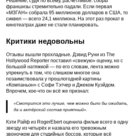
Решение, судя по всему, расчётливое: сборы
франшизы стремительно падали. Если первая
«М3ГАН» собрала 95 миллионов долларов в США, то
сиквел — всего 24,1 миллиона. На этот раз прокат в
кинотеатрах даже не стали планировать.
Критики недовольны
Отзывы вышли прохладные. Дэвид Руни из The
Hollywood Reporter поставил «свежую» оценку, но с
большой натяжкой — по его словам, лента можно
упрекнуть в том, что слишком многое она
позаимствовала у прошлогодней картины
«Компаньон» с Софи Тэтчер и Джеком Куэйдом.
Впрочем, кое-что он всё же признал:
«Смотрится это лучше, чем можно было бы ожидать,
да и актёрский состав приятный».
Кэти Райф из RogerEbert оценила фильм всего в одну
звезду из четырёх и назвала его тревожным
звоночком для студийных боссов, которые всё