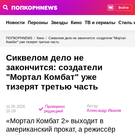
Войти
Новости
Персоны
Звезды
Кино
ТВ и сериалы
Стиль 
ПОПКОРНNEWS
/
Кино
/
Сиквелом дело не закончится: создатели "Мортал
Комбат" уже тизерят третью часть
Сиквелом дело не
закончится: создатели
"Мортал Комбат" уже
тизерят третью часть
Автор:
11.05.2026
Проверено
Александр Иванов
16:09
редакцией
«Мортал Комбат 2» выходит в
американский прокат, а режиссёр