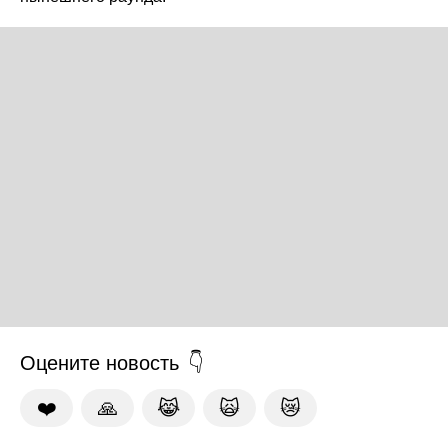
Оцените новость
❤️
🙏
😹
🙀
😿