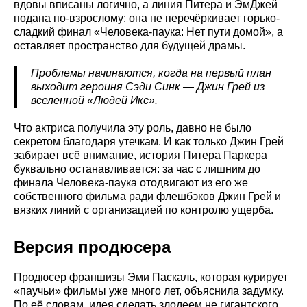
вдовы вписаны логично, а линия Питера и ЭмДжей
подана по-взрослому: она не перечёркивает горько-
сладкий финал «Человека-паука: Нет пути домой», а
оставляет пространство для будущей драмы.
Проблемы начинаются, когда на первый план
выходит героиня Сэди Синк — Джин Грей из
вселенной «Людей Икс».
Что актриса получила эту роль, давно не было
секретом благодаря утечкам. И как только Джин Грей
забирает всё внимание, история Питера Паркера
буквально останавливается: за час с лишним до
финала Человека-паука отодвигают из его же
собственного фильма ради флешбэков Джин Грей и
вязких линий с организацией по контролю ущерба.
Версия продюсера
Продюсер франшизы Эми Паскаль, которая курирует
«паучьи» фильмы уже много лет, объяснила задумку.
По её словам, идея сделать злодеем не гигантского