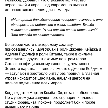
Режиссёр добавил, что огромное количество
персонажей и лора — одновременно вызов и
источник вдохновения для команды.
«Материала для вдохновения невероятно много, и это
одновременно подавляет и очень заводит. Всегда
возникает вопрос: “А как насчёт этого персонажа?”
Это никогда не заканчивается».
Во второй части к актёрскому составу
присоединились Карл Урбан в роли Джонни Кейджа и
Аделин Рудольф в роли Китаны, также в фильме
появляются другие знакомые по играм герои.
Согласно официальному синопсису, чемпионы
Земного царства — теперь вместе с Джонни Кейджем
— вступают в жестокую битву без правил, а главная
угроза исходит от Шао Кана, нацелившегося на
полное подчинение всех миров.
Когда ждать «Мортал Комбат 3», пока не объявлено.
Но с учётом уже запущенного сценария и планов
студий франшиза, похоже, продолжит бой и после
нынешнего раунда.