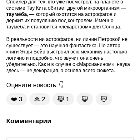
Спойлер для тех, кто уже посмотрел: на планете в
системе Тау Кита обитает другой микроорганизм —
таумёба
, — который охотится на астрофагов и
держит их популяцию под контролем. Именно
таумёба и становится «лекарством» для Солнца.
В реальности ни астрофагов, ни линии Петровой не
существует — это научная фантастика. Но автор
книги Энди Вейр выстроил всю механику настолько
логично и подробно, что звучит она очень
убедительно. Как и в случае с «Марсианином», наука
здесь — не декорация, а основа всего сюжета.
Оцените новость
❤️
3
🙏
2
😹
1
🙀
😿
Комментарии