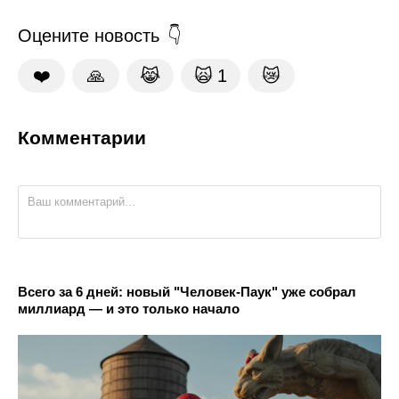
Оцените новость
❤️
🙏
😹
🙀
1
😿
Комментарии
Всего за 6 дней: новый "Человек-Паук" уже собрал
миллиард — и это только начало