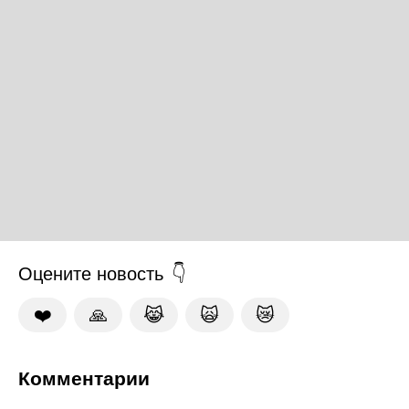
Оцените новость
❤️
🙏
😹
🙀
😿
Комментарии