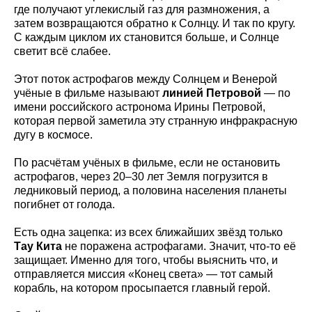
где получают углекислый газ для размножения, а
затем возвращаются обратно к Солнцу. И так по кругу.
С каждым циклом их становится больше, и Солнце
светит всё слабее.
Этот поток астрофагов между Солнцем и Венерой
учёные в фильме называют
линией Петровой
— по
имени российского астронома Ирины Петровой,
которая первой заметила эту странную инфракрасную
дугу в космосе.
По расчётам учёных в фильме, если не остановить
астрофагов, через 20–30 лет Земля погрузится в
ледниковый период, а половина населения планеты
погибнет от голода.
Есть одна зацепка: из всех ближайших звёзд только
Тау Кита
не поражена астрофагами. Значит, что-то её
защищает. Именно для того, чтобы выяснить что, и
отправляется миссия «Конец света» — тот самый
корабль, на котором просыпается главный герой.