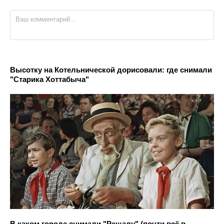
Высотку на Котельнической дорисовали: где снимали
"Старика Хоттабыча"
В каком городе снимали "Решалу" (почти всё в