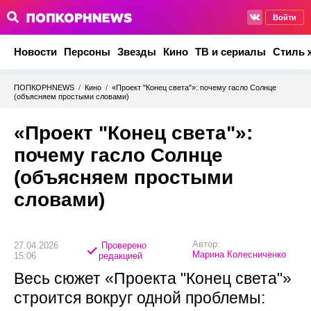
Войти
Новости
Персоны
Звезды
Кино
ТВ и сериалы
Стиль 
ПОПКОРНNEWS
/
Кино
/
«Проект "Конец света"»: почему гасло Солнце
(объясняем простыми словами)
«Проект "Конец света"»:
почему гасло Солнце
(объясняем простыми
словами)
Автор:
27.04.2026
Проверено
Марина Колесниченко
15:06
редакцией
Весь сюжет «Проекта "Конец света"»
строится вокруг одной проблемы: