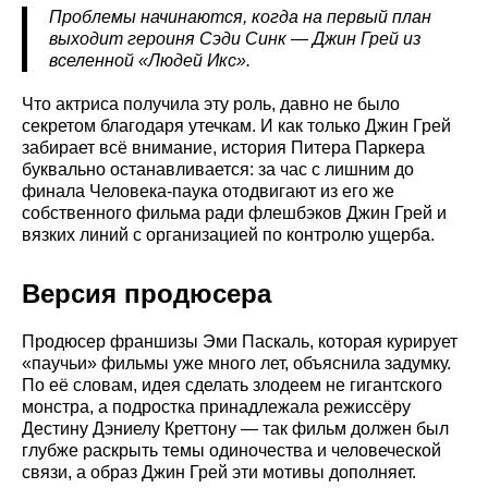
Проблемы начинаются, когда на первый план
выходит героиня Сэди Синк — Джин Грей из
вселенной «Людей Икс».
Что актриса получила эту роль, давно не было
секретом благодаря утечкам. И как только Джин Грей
забирает всё внимание, история Питера Паркера
буквально останавливается: за час с лишним до
финала Человека-паука отодвигают из его же
собственного фильма ради флешбэков Джин Грей и
вязких линий с организацией по контролю ущерба.
Версия продюсера
Продюсер франшизы Эми Паскаль, которая курирует
«паучьи» фильмы уже много лет, объяснила задумку.
По её словам, идея сделать злодеем не гигантского
монстра, а подростка принадлежала режиссёру
Дестину Дэниелу Креттону — так фильм должен был
глубже раскрыть темы одиночества и человеческой
связи, а образ Джин Грей эти мотивы дополняет.