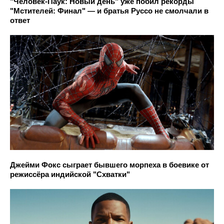
"Человек-Паук: Новый день" уже побил рекорды
"Мстителей: Финал" — и братья Руссо не смолчали в
ответ
Джейми Фокс сыграет бывшего морпеха в боевике от
режиссёра индийской "Схватки"