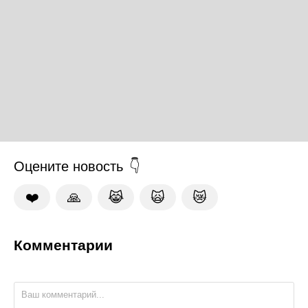
Оцените новость
❤️
🙏
😹
🙀
😿
Комментарии