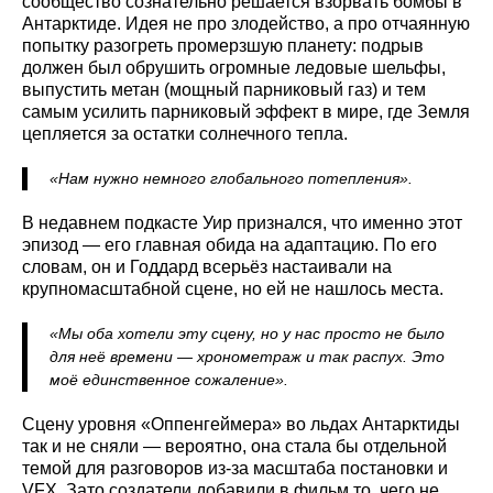
сообщество сознательно решается взорвать бомбы в
Антарктиде. Идея не про злодейство, а про отчаянную
попытку разогреть промерзшую планету: подрыв
должен был обрушить огромные ледовые шельфы,
выпустить метан (мощный парниковый газ) и тем
самым усилить парниковый эффект в мире, где Земля
цепляется за остатки солнечного тепла.
«Нам нужно немного глобального потепления».
В недавнем подкасте Уир признался, что именно этот
эпизод — его главная обида на адаптацию. По его
словам, он и Годдард всерьёз настаивали на
крупномасштабной сцене, но ей не нашлось места.
«Мы оба хотели эту сцену, но у нас просто не было
для неё времени — хронометраж и так распух. Это
моё единственное сожаление».
Сцену уровня «Оппенгеймера» во льдах Антарктиды
так и не сняли — вероятно, она стала бы отдельной
темой для разговоров из‑за масштаба постановки и
VFX. Зато создатели добавили в фильм то, чего не