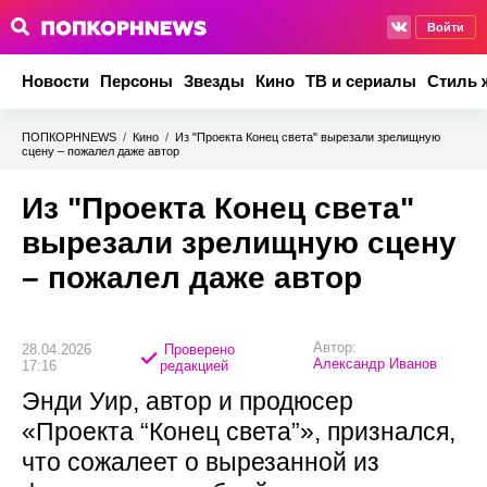
Войти
Новости
Персоны
Звезды
Кино
ТВ и сериалы
Стиль 
ПОПКОРНNEWS
/
Кино
/
Из "Проекта Конец света" вырезали зрелищную
сцену – пожалел даже автор
Из "Проекта Конец света"
вырезали зрелищную сцену
– пожалел даже автор
Автор:
28.04.2026
Проверено
Александр Иванов
17:16
редакцией
Энди Уир, автор и продюсер
«Проекта “Конец света”», признался,
что сожалеет о вырезанной из