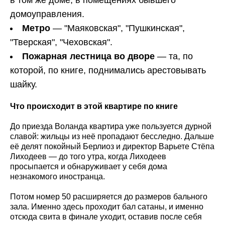
в том же доме, в помещениях бывшего
домоуправления.
Метро
— "Маяковская", "Пушкинская",
"Тверская", "Чеховская".
Пожарная лестница во дворе
— та, по
которой, по книге, поднимались арестовывать
шайку.
Что происходит в этой квартире по книге
До приезда Воланда квартира уже пользуется дурной
славой: жильцы из неё пропадают бесследно. Дальше
её делят покойный Берлиоз и директор Варьете Стёпа
Лиходеев — до того утра, когда Лиходеев
просыпается и обнаруживает у себя дома
незнакомого иностранца.
Потом номер 50 расширяется до размеров бального
зала. Именно здесь проходит бал сатаны, и именно
отсюда свита в финале уходит, оставив после себя