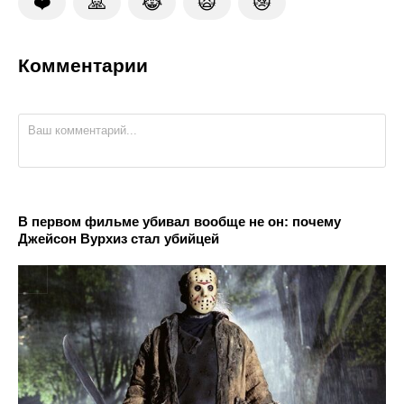
❤️
🙏
😹
🙀
😿
Комментарии
В первом фильме убивал вообще не он: почему
Джейсон Вурхиз стал убийцей