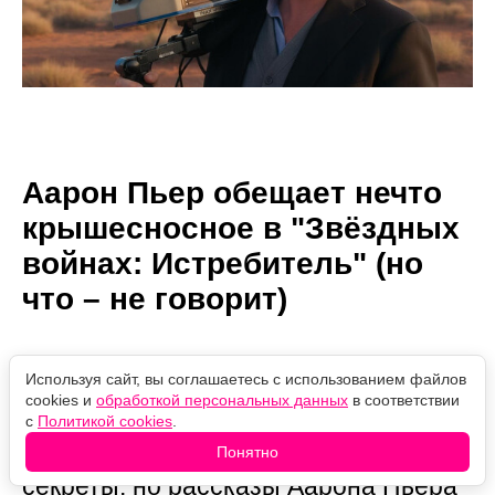
Аарон Пьер обещает нечто
крышесносное в "Звёздных
войнах: Истребитель" (но
что – не говорит)
Автор:
08.08.2026
Проверено
Используя сайт, вы соглашаетесь с использованием файлов
Александр Иванов
09:54
редакцией
cookies и
обработкой персональных данных
в соответствии
«Звёздные войны: Звёздный
с
Политикой cookies
.
истребитель» пока хранит свои
Понятно
секреты, но рассказы Аарона Пьера