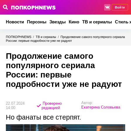
Войти
Новости
Персоны
Звезды
Кино
ТВ и сериалы
Стиль 
ПОПКОРНNEWS
/
ТВ и сериалы
/
Продолжение самого популярного сериала
России: первые подробности уже не радуют
Продолжение самого
популярного сериала
России: первые
подробности уже не радуют
Автор:
22.07.2024
Проверено
Екатерина Соловьева
14:00
редакцией
Но фанаты все стерпят.