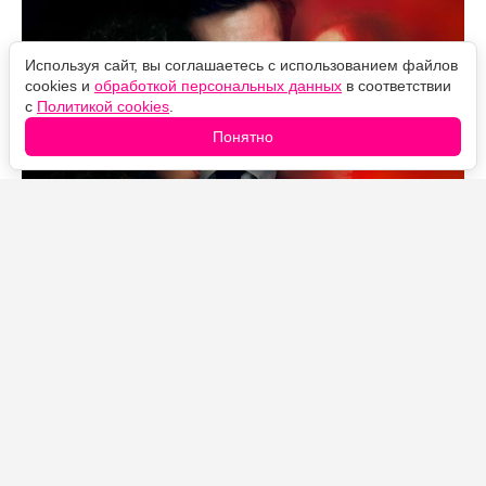
Используя сайт, вы соглашаетесь с использованием файлов
cookies и
обработкой персональных данных
в соответствии
с
Политикой cookies
.
Понятно
Источник фото: Legion-Media
Коротко: Кэролин Полхимус убила Джейден Сэбич —
дочь-подросток Расти. В книге и фильме убийцей
была его жена Барбара.