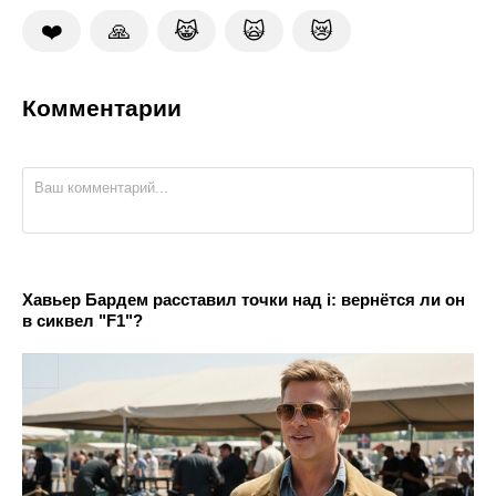
❤️
🙏
😹
🙀
😿
Комментарии
Хавьер Бардем расставил точки над i: вернётся ли он
в сиквел "F1"?