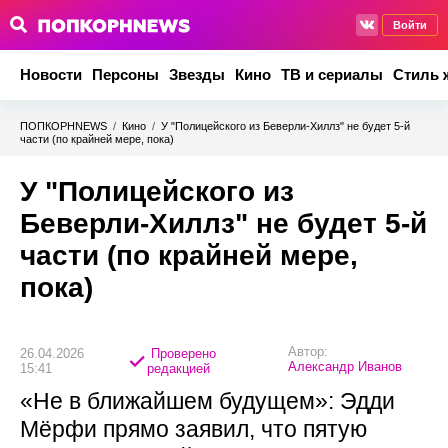
Войти
Новости
Персоны
Звезды
Кино
ТВ и сериалы
Стиль 
ПОПКОРНNEWS
/
Кино
/
У "Полицейского из Беверли-Хиллз" не будет 5-й
части (по крайней мере, пока)
У "Полицейского из
Беверли-Хиллз" не будет 5-й
части (по крайней мере,
пока)
Автор:
26.04.2026
Проверено
Александр Иванов
15:41
редакцией
«Не в ближайшем будущем»: Эдди
Мёрфи прямо заявил, что пятую