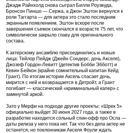
Джадж Райнхолд снова сыграл Билли Роузвуда,
Бронсон Пиншо — Сержа, а Джон Эштон вернулся к
роли Таггарта — для актера это стало последним
экранным появлением. Эштон вскоре после
завершения съемок скончался в возрасте 75 лет, что
символически закрыло главу для оригинального
состава.
К актерскому ансамблю присоединились и новые
лица: Тейлор Пейдж (Джейн Сондерс, дочь Акселя),
Джозеф Гордон-Левитт (детектив Бобби Эбботт) и
Кевин Бейкон (крайне сомнительный капитан Кейд
Грант). По итогам истории Аксель спасает дочь,
мирится с ней и возвращается в Детройт, а Грант
погибает — классический «криминальный капер» с
замкнутой аркой.
Зато у Мерфи на подходе другие проекты: «Шрек 5»
официально выйдет 30 июня 2027 года, а также в
разработке находится сольный спин-офф про Осла —
даты релиза у него пока нет. Так что без дела актер не
останется, но поклонникам Акселя Фоули ждать