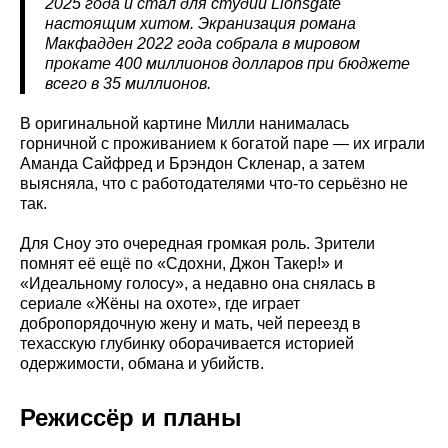
2025 года и стал для студии Lionsgate
настоящим хитом. Экранизация романа
Макфадден 2022 года собрала в мировом
прокате 400 миллионов долларов при бюджете
всего в 35 миллионов.
В оригинальной картине Милли нанималась
горничной с проживанием к богатой паре — их играли
Аманда Сайфред и Брэндон Скленар, а затем
выясняла, что с работодателями что-то серьёзно не
так.
Для Сноу это очередная громкая роль. Зрители
помнят её ещё по «Сдохни, Джон Такер!» и
«Идеальному голосу», а недавно она снялась в
сериале «Жёны на охоте», где играет
добропорядочную жену и мать, чей переезд в
техасскую глубинку оборачивается историей
одержимости, обмана и убийств.
Режиссёр и планы