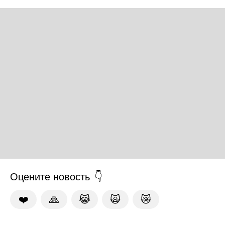
Оцените новость
❤️
🙏
😹
🙀
😿