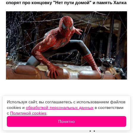
спорят про концовку "Нет пути домой" и память Халка
Используя сайт, вы соглашаетесь с использованием файлов
В новом "Человеке-пауке"
cookies и
обработкой персональных данных
в соответствии
с
Политикой cookies
.
едва не появился один из
Понятно
самых нелепых злодеев