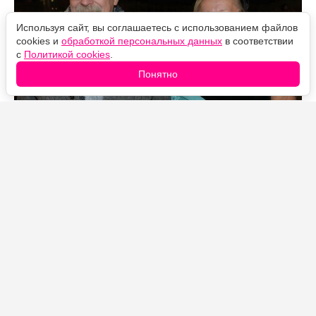
Используя сайт, вы соглашаетесь с использованием файлов
cookies и
обработкой персональных данных
в соответствии
с
Политикой cookies
.
Понятно
Источник фото: Legion-Media
Внешность Татьяны Михалковой заворожила
многочисленных поклонников. Взглянув на архивные
снимки бывшей модели, в свое время работавшей с
самим Вячеславом Зайцевым, фанаты тут же поняли,
почему из всех девушек Никита Михалков повел под
венец именно ее.