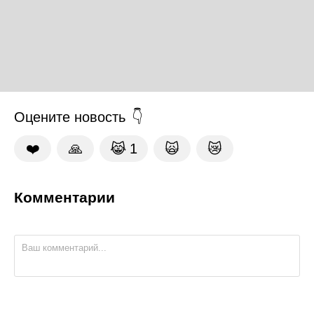
Оцените новость
❤️
🙏
😹
1
🙀
😿
Комментарии