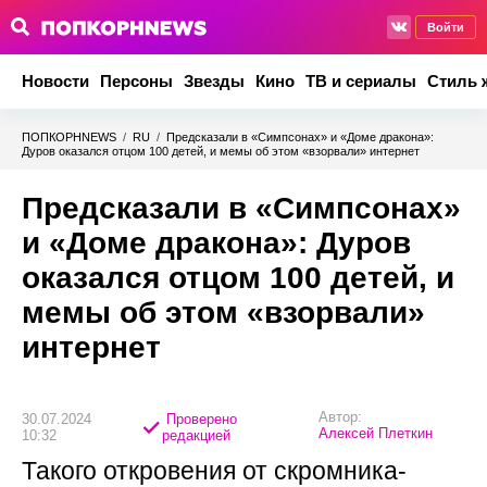
Войти
Новости
Персоны
Звезды
Кино
ТВ и сериалы
Стиль 
ПОПКОРНNEWS
/
RU
/
Предсказали в «Симпсонах» и «Доме дракона»:
Дуров оказался отцом 100 детей, и мемы об этом «взорвали» интернет
Предсказали в «Симпсонах»
и «Доме дракона»: Дуров
оказался отцом 100 детей, и
мемы об этом «взорвали»
интернет
Автор:
30.07.2024
Проверено
Алексей Плеткин
10:32
редакцией
Такого откровения от скромника-