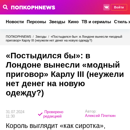
Войти
Новости
Персоны
Звезды
Кино
ТВ и сериалы
Стиль 
ПОПКОРНNEWS
/
Звезды
/
«Постыдился бы»: в Лондоне вынесли «модный
приговор» Карлу III (неужели нет денег на новую одежду?)
«Постыдился бы»: в
Лондоне вынесли «модный
приговор» Карлу III (неужели
нет денег на новую
одежду?)
Автор:
31.07.2024
Проверено
Алексей Плеткин
11:30
редакцией
Король выглядит «как сиротка»,