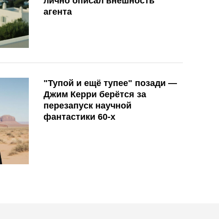
лично описал внешность
агента
"Тупой и ещё тупее" позади —
Джим Керри берётся за
перезапуск научной
фантастики 60-х