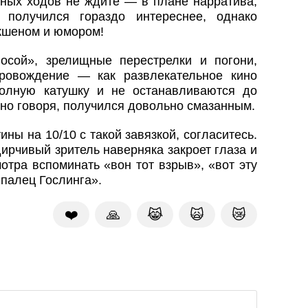
нных ходов не ждите — в плане нарратива,
получился гораздо интереснее, однако
кшеном и юмором!
сой», зрелищные перестрелки и погони,
ровождение — как развлекательное кино
олную катушку и не останавливаются до
тно говоря, получился довольно смазанным.
ны на 10/10 с такой завязкой, согласитесь.
ирчивый зритель наверняка закроет глаза и
отра вспоминать «вон тот взрыв», «вот эту
 палец Гослинга».
❤️
🙏
😹
🙀
😿