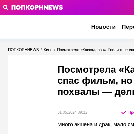
Новости
Пер
ПОПКОРНNEWS
/
Кино
/
Посмотрела «Каскадеров»: Гослинг не с
Посмотрела «Ка
спас фильм, но
похвалы — дел
31.05.2024 09:12
Про
Много экшена и драк, мало с