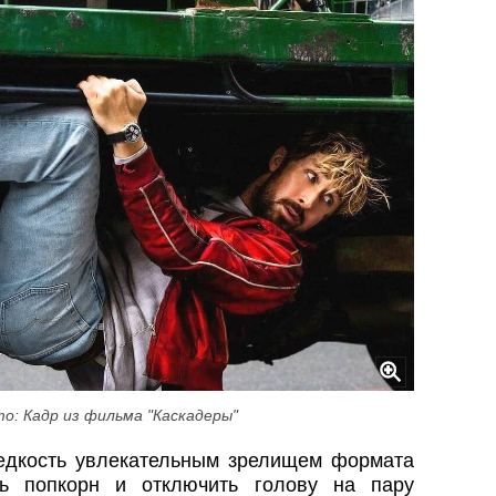
о: Кадр из фильма "Каскадеры"
едкость увлекательным зрелищем формата
ть попкорн и отключить голову на пару