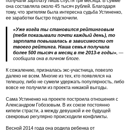
получали зарплату лишь спустя три месяца. В сумме
она составляла около 45 тысяч рублей. Благодаря
тому, что зрителям была интересна судьба Устиненко,
ее заработки быстро подскочили.
«Уже когда ты становился рейтинговым
(тебя показывали почти каждый день), то
зарплата повышалась в зависимости от
твоего рейтинга. Наша семья получала
более 500 тысяч в месяц в те 2013-е годы»
, —
сообщила она в личном блоге.
К сожалению, призналась экс-участница, повезло
далеко не всем. Многие из тех, кто появлялся на
телешоу, либо не сумели удержать популярность, либо
вовсе не получили из проекта никакой выгоды.
Сама Устиненко на проекте построила отношения с
Александром Гобозовым. В их союзе постоянно
кипели страсти, а между девушкой и ее будущей
свекровью регулярно происходили конфликты.
Весной 2014 года она родила ребенка от