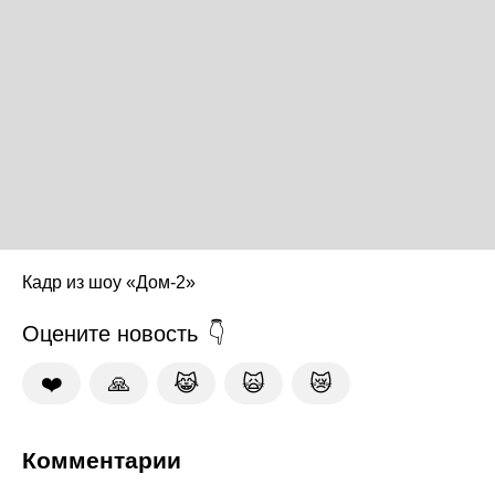
Кадр из шоу «Дом-2»
Оцените новость
❤️
🙏
😹
🙀
😿
Комментарии