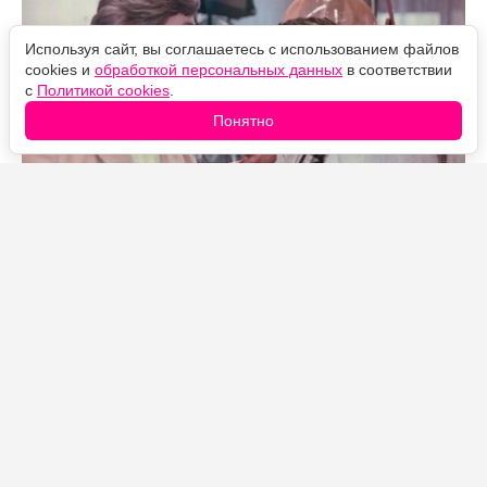
Используя сайт, вы соглашаетесь с использованием файлов
cookies и
обработкой персональных данных
в соответствии
с
Политикой cookies
.
Понятно
Источник фото: Legion-Media
Шедевр Леонида Гайдая «Иван Васильевич меняет
профессию» оказался богат на ляпы. Некоторые из
них заметить очень сложно, но есть оплошности,
которые сразу же бросаются в глаза, если посмотреть
комедию внимательно.