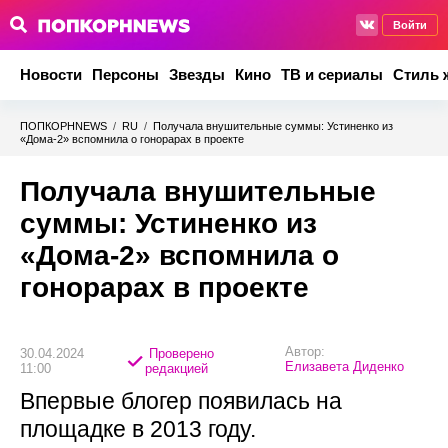
Войти
Новости
Персоны
Звезды
Кино
ТВ и сериалы
Стиль 
ПОПКОРНNEWS
/
RU
/
Получала внушительные суммы: Устиненко из
«Дома-2» вспомнила о гонорарах в проекте
Получала внушительные
суммы: Устиненко из
«Дома-2» вспомнила о
гонорарах в проекте
Автор:
30.04.2024
Проверено
Елизавета Диденко
11:00
редакцией
Впервые блогер появилась на
площадке в 2013 году.