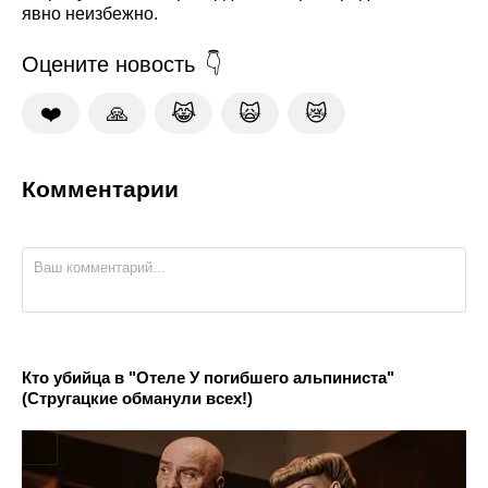
явно неизбежно.
Оцените новость
❤️
🙏
😹
🙀
😿
Комментарии
Кто убийца в "Отеле У погибшего альпиниста"
(Стругацкие обманули всех!)