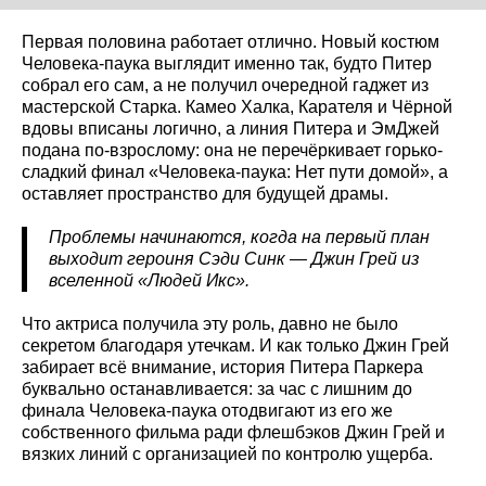
Первая половина работает отлично. Новый костюм
Человека-паука выглядит именно так, будто Питер
собрал его сам, а не получил очередной гаджет из
мастерской Старка. Камео Халка, Карателя и Чёрной
вдовы вписаны логично, а линия Питера и ЭмДжей
подана по-взрослому: она не перечёркивает горько-
сладкий финал «Человека-паука: Нет пути домой», а
оставляет пространство для будущей драмы.
Проблемы начинаются, когда на первый план
выходит героиня Сэди Синк — Джин Грей из
вселенной «Людей Икс».
Что актриса получила эту роль, давно не было
секретом благодаря утечкам. И как только Джин Грей
забирает всё внимание, история Питера Паркера
буквально останавливается: за час с лишним до
финала Человека-паука отодвигают из его же
собственного фильма ради флешбэков Джин Грей и
вязких линий с организацией по контролю ущерба.