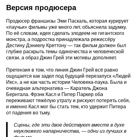
Версия продюсера
Продюсер франшизы Эми Паскаль, которая курирует
«паучьи» фильмы уже много лет, объяснила задумку.
По её словам, идея сделать злодеем не гигантского
монстра, а подростка принадлежала режиссёру
Дестину Дэниелу Креттону — так фильм должен был
глубже раскрыть темы одиночества и человеческой
связи, а образ Джин Грей эти мотивы дополняет.
Претензия в том, что линия Джин Грей всё равно
ощущается как задел под будущий перезапуск «Людей
Икс», а не как часть истории Человека-паука. Была и
очевидная альтернатива — Каратель Джона
Бернтала. Фрэнк Касл и Питер Паркер оба
переживают тяжёлую утрату и рискуют потерять себя,
и именно Касл мог бы стать тем, кто удержит Питера
от падения во тьму.
Сцены, где эти двое действуют вместе в духе
неуклюжего напарничества, — одни из лучших в