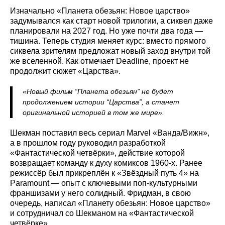
Изначально «Планета обезьян: Новое царство»
задумывался как старт новой трилогии, а сиквел даже
планировали на 2027 год. Но уже почти два года —
тишина. Теперь студия меняет курс: вместо прямого
сиквела зрителям предложат новый заход внутри той
же вселенной. Как отмечает Deadline, проект не
продолжит сюжет «Царства».
«Новый фильм “Планета обезьян” не будет
продолжением истории “Царства”, а станет
оригинальной историей в том же мире».
Шекман поставил весь сериал Marvel «Ванда/Вижн»,
а в прошлом году руководил разработкой
«Фантастической четвёрки», действие которой
возвращает команду к духу комиксов 1960‑х. Ранее
режиссёр был прикреплён к «Звёздный путь 4» на
Paramount — опыт с ключевыми поп-культурными
франшизами у него солидный. Фридман, в свою
очередь, написал «Планету обезьян: Новое царство»
и сотрудничал со Шекманом на «Фантастической
четвёрке».