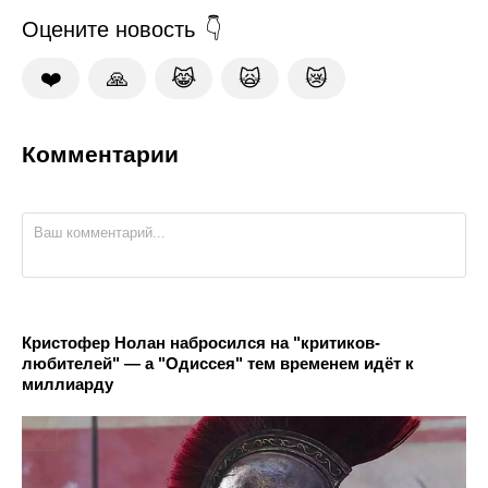
Оцените новость
❤️
🙏
😹
🙀
😿
Комментарии
Кристофер Нолан набросился на "критиков-
любителей" — а "Одиссея" тем временем идёт к
миллиарду