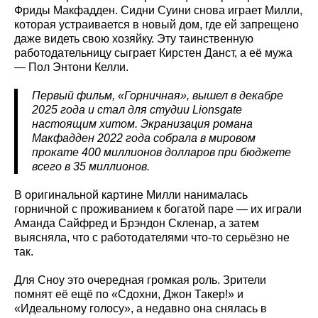
Фриды Макфадден. Сидни Суини снова играет Милли,
которая устраивается в новый дом, где ей запрещено
даже видеть свою хозяйку. Эту таинственную
работодательницу сыграет Кирстен Данст, а её мужа
— Пол Энтони Келли.
Первый фильм, «Горничная», вышел в декабре
2025 года и стал для студии Lionsgate
настоящим хитом. Экранизация романа
Макфадден 2022 года собрала в мировом
прокате 400 миллионов долларов при бюджете
всего в 35 миллионов.
В оригинальной картине Милли нанималась
горничной с проживанием к богатой паре — их играли
Аманда Сайфред и Брэндон Скленар, а затем
выясняла, что с работодателями что-то серьёзно не
так.
Для Сноу это очередная громкая роль. Зрители
помнят её ещё по «Сдохни, Джон Такер!» и
«Идеальному голосу», а недавно она снялась в