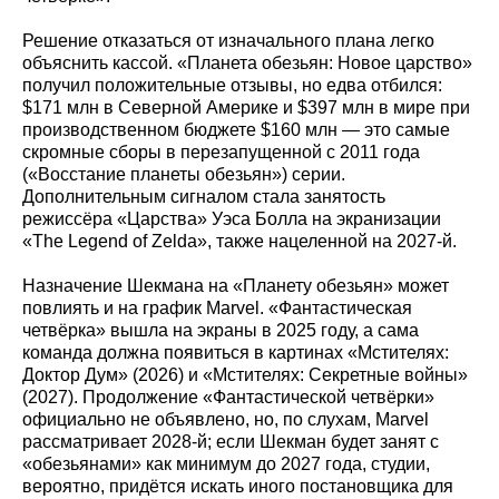
Решение отказаться от изначального плана легко
объяснить кассой. «Планета обезьян: Новое царство»
получил положительные отзывы, но едва отбился:
$171 млн в Северной Америке и $397 млн в мире при
производственном бюджете $160 млн — это самые
скромные сборы в перезапущенной с 2011 года
(«Восстание планеты обезьян») серии.
Дополнительным сигналом стала занятость
режиссёра «Царства» Уэса Болла на экранизации
«The Legend of Zelda», также нацеленной на 2027‑й.
Назначение Шекмана на «Планету обезьян» может
повлиять и на график Marvel. «Фантастическая
четвёрка» вышла на экраны в 2025 году, а сама
команда должна появиться в картинах «Мстителях:
Доктор Дум» (2026) и «Мстителях: Секретные войны»
(2027). Продолжение «Фантастической четвёрки»
официально не объявлено, но, по слухам, Marvel
рассматривает 2028‑й; если Шекман будет занят с
«обезьянами» как минимум до 2027 года, студии,
вероятно, придётся искать иного постановщика для