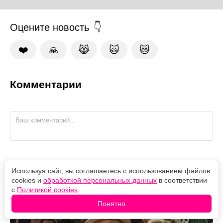
Оцените новость
❤️
🙏
😹
🙀
😿
Комментарии
Высотку на Котельнической дорисовали: где снимали
Используя сайт, вы соглашаетесь с использованием файлов
"Старика Хоттабыча"
cookies и
обработкой персональных данных
в соответствии
с
Политикой cookies
.
Понятно