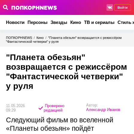
Войти
Новости
Персоны
Звезды
Кино
ТВ и сериалы
Стиль 
ПОПКОРНNEWS
/
Кино
/
"Планета обезьян" возвращается с режиссёром
"Фантастической четверки" у руля
"Планета обезьян"
возвращается с режиссёром
"Фантастической четверки"
у руля
Автор:
11.05.2026
Проверено
Александр Иванов
09:29
редакцией
Следующий фильм во вселенной
«Планеты обезьян» пойдёт