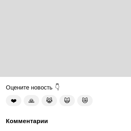
Оцените новость
❤️
🙏
😹
🙀
😿
Комментарии