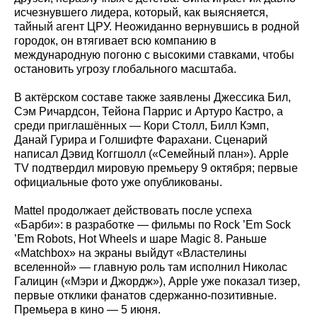
исчезнувшего лидера, который, как выясняется,
тайный агент ЦРУ. Неожиданно вернувшись в родной
городок, он втягивает всю компанию в
международную погоню с высокими ставками, чтобы
остановить угрозу глобального масштаба.
В актёрском составе также заявлены Джессика Бил,
Сэм Ричардсон, Тейона Паррис и Артуро Кастро, а
среди приглашённых — Кори Столл, Билл Кэмп,
Данай Гурира и Голшифте Фарахани. Сценарий
написал Дэвид Коггшолл («Семейный план»). Apple
TV подтвердил мировую премьеру 9 октября; первые
официальные фото уже опубликованы.
Mattel продолжает действовать после успеха
«Барби»: в разработке — фильмы по Rock ’Em Sock
’Em Robots, Hot Wheels и шаре Magic 8. Раньше
«Matchbox» на экраны выйдут «Властелины
вселенной» — главную роль там исполнил Николас
Галицин («Мэри и Джордж»), Apple уже показал тизер,
первые отклики фанатов сдержанно-позитивные.
Премьера в кино — 5 июня.