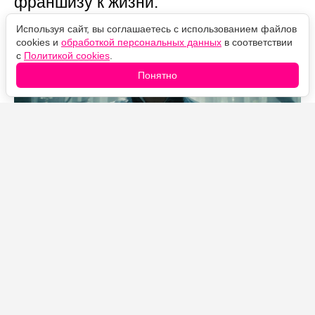
франшизу к жизни.
Используя сайт, вы соглашаетесь с использованием файлов
cookies и
обработкой персональных данных
в соответствии
с
Политикой cookies
.
Понятно
Источник фото: Legion-Media
Прошло больше десяти лет с тех пор, как Джереми
Реннер и Джемма Артертон в кожаных плащах
истребляли ведьм с помощью стимпанковского
арсенала, и всё это время продолжение «Охотников
на ведьм» болталось где-то в подвешенном
состоянии. Режиссёр оригинала Томми Виркола,
однако, хоронить проект пока не готов.