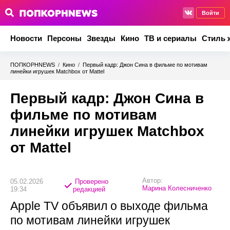
Войти
Новости
Персоны
Звезды
Кино
ТВ и сериалы
Стиль 
ПОПКОРНNEWS
/
Кино
/
Первый кадр: Джон Сина в фильме по мотивам
линейки игрушек Matchbox от Mattel
Первый кадр: Джон Сина в
фильме по мотивам
линейки игрушек Matchbox
от Mattel
Автор:
05.02.2026
Проверено
Марина Колесниченко
19:34
редакцией
Apple TV объявил о выходе фильма
по мотивам линейки игрушек