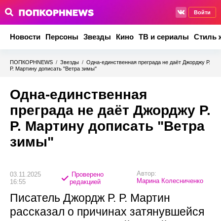
Войти
Новости
Персоны
Звезды
Кино
ТВ и сериалы
Стиль 
ПОПКОРНNEWS
/
Звезды
/
Одна-единственная преграда не даёт Джорджу Р.
Р. Мартину дописать "Ветра зимы"
Одна-единственная
преграда не даёт Джорджу Р.
Р. Мартину дописать "Ветра
зимы"
Автор:
03.11.2025
Проверено
Марина Колесниченко
16:55
редакцией
Писатель Джордж Р. Р. Мартин
рассказал о причинах затянувшейся