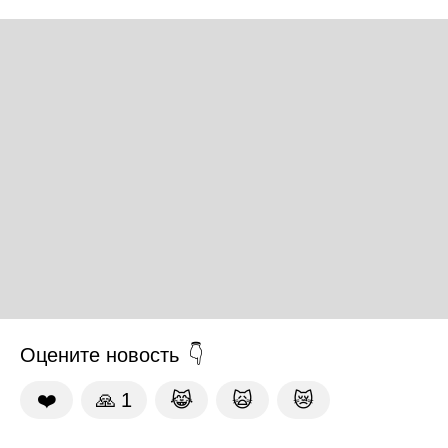
Оцените новость
❤️
🙏
1
😹
🙀
😿