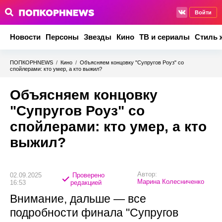
Войти
Новости
Персоны
Звезды
Кино
ТВ и сериалы
Стиль 
ПОПКОРНNEWS
/
Кино
/
Объясняем концовку "Супругов Роуз" со
спойлерами: кто умер, а кто выжил?
Объясняем концовку
"Супругов Роуз" со
спойлерами: кто умер, а кто
выжил?
Автор:
02.09.2025
Проверено
Марина Колесниченко
16:53
редакцией
Внимание, дальше — все
подробности финала "Супругов