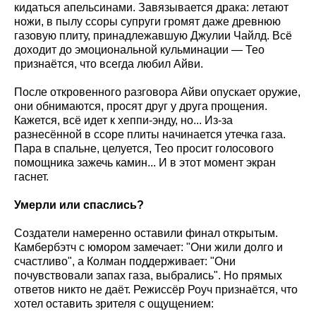
кидаться апельсинами. Завязывается драка: летают
ножи, в пылу ссоры супруги громят даже древнюю
газовую плиту, принадлежавшую Джулии Чайлд. Всё
доходит до эмоциональной кульминации — Тео
признаётся, что всегда любил Айви.
После откровенного разговора Айви опускает оружие,
они обнимаются, просят друг у друга прощения.
Кажется, всё идет к хеппи-энду, но... Из-за
разнесённой в ссоре плиты начинается утечка газа.
Пара в спальне, целуется, Тео просит голосового
помощника зажечь камин... И в этот момент экран
гаснет.
Умерли или спаслись?
Создатели намеренно оставили финал открытым.
Камбербэтч с юмором замечает: "Они жили долго и
счастливо", а Колман поддерживает: "Они
почувствовали запах газа, выбрались". Но прямых
ответов никто не даёт. Режиссёр Роуч признаётся, что
хотел оставить зрителя с ощущением: