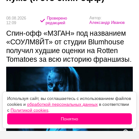
Автор:
08.08.2026
Проверено
Александр Иванов
12:09
редакцией
Спин-офф «М3ГАН» под названием
«СОУЛМ8ЙТ» от студии Blumhouse
получил худшие оценки на Rotten
Tomatoes за всю историю франшизы.
Используя сайт, вы соглашаетесь с использованием файлов
cookies и
обработкой персональных данных
в соответствии
с
Политикой cookies
.
Понятно