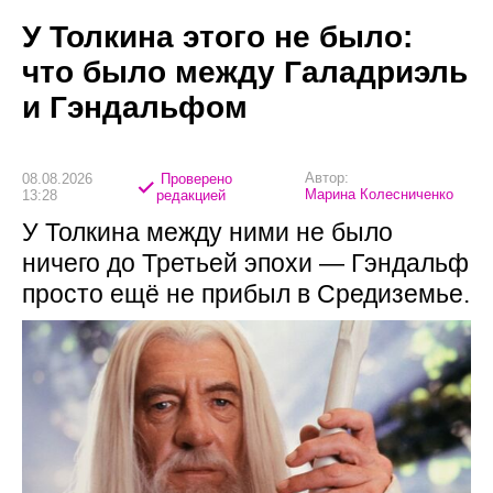
У Толкина этого не было:
что было между Галадриэль
и Гэндальфом
Автор:
08.08.2026
Проверено
Марина Колесниченко
13:28
редакцией
У Толкина между ними не было
ничего до Третьей эпохи — Гэндальф
просто ещё не прибыл в Средиземье.