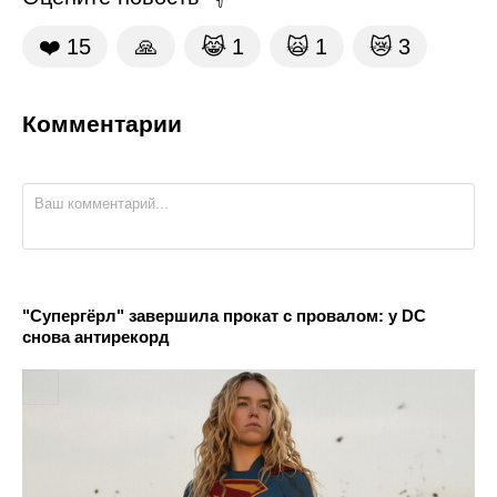
❤️
15
🙏
😹
1
🙀
1
😿
3
Комментарии
"Супергёрл" завершила прокат с провалом: у DC
снова антирекорд