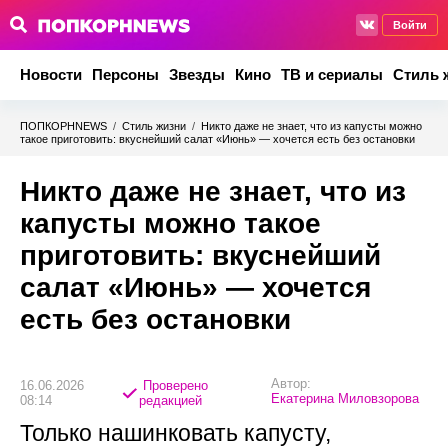
Войти
Новости
Персоны
Звезды
Кино
ТВ и сериалы
Стиль 
ПОПКОРНNEWS
/
Стиль жизни
/
Никто даже не знает, что из капусты можно
такое приготовить: вкуснейший салат «Июнь» — хочется есть без остановки
Никто даже не знает, что из
капусты можно такое
приготовить: вкуснейший
салат «Июнь» — хочется
есть без остановки
Автор:
16.06.2026
Проверено
Екатерина Миловзорова
08:14
редакцией
Только нашинковать капусту,