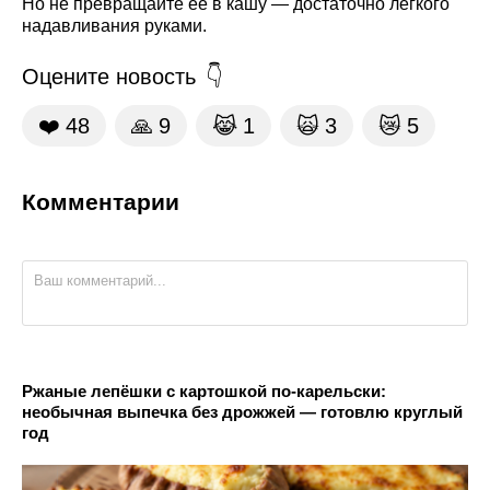
Но не превращайте её в кашу — достаточно лёгкого
надавливания руками.
Оцените новость
❤️
48
🙏
9
😹
1
🙀
3
😿
5
Комментарии
Ржаные лепёшки с картошкой по-карельски:
необычная выпечка без дрожжей — готовлю круглый
год