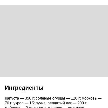
Ингредиенты
Капуста — 350 г; солёные огурцы — 120 г; морковь —
70 г; укроп — 1/2 пучка; репчатый лук — 200 г;
майонез — 2 ст. л.; соль и перец — по вкусу;