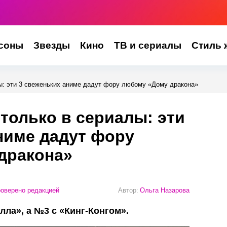
соны
Звезды
Кино
ТВ и сериалы
Стиль 
алы: эти 3 свеженьких аниме дадут фору любому «Дому дракона»
е только в сериалы: эти
ниме дадут фору
дракона»
оверено редакцией
Автор:
Ольга Назарова
ла», а №3 с «Кинг-Конгом».