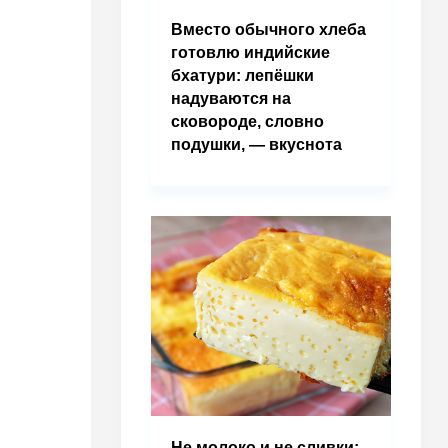
Вместо обычного хлеба
готовлю индийские
бхатури: лепёшки
надуваются на
сковороде, словно
подушки, — вкуснота
Не молоко и не сливки: