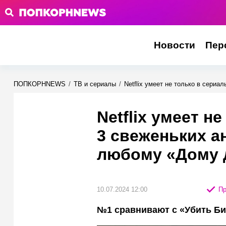
Новости
Пер
ПОПКОРНNEWS
/
ТВ и сериалы
/
Netflix умеет не только в сери
Netflix умеет н
3 свеженьких а
любому «Дому 
10.07.2024 12:00
Пр
№1 сравнивают с «Убить Бил