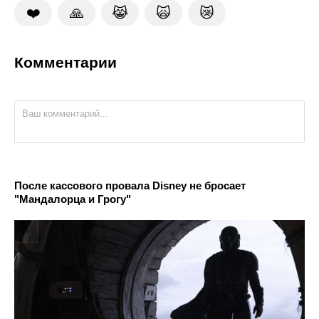
❤️
🙏
😹
🙀
😿
Комментарии
После кассового провала Disney не бросает
"Мандалорца и Грогу"