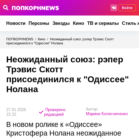
Войти
Новости
Персоны
Звезды
Кино
ТВ и сериалы
Стиль 
ПОПКОРНNEWS
/
Кино
/
Неожиданный союз: рэпер Трэвис Скотт
присоединился к "Одиссее" Нолана
Неожиданный союз: рэпер
Трэвис Скотт
присоединился к "Одиссее"
Нолана
Автор:
27.01.2026
Проверено
Марина Колесниченко
15:32
редакцией
В новом ролике к «Одиссее»
Кристофера Нолана неожиданное