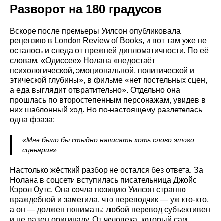
Разворот на 180 градусов
Вскоре после премьеры Уилсон опубликовала
рецензию в London Review of Books, и вот там уже не
осталось и следа от прежней дипломатичности. По её
словам, «Одиссее» Нолана «недостаёт
психологической, эмоциональной, политической и
этической глубины», в фильме «нет постельных сцен,
а еда выглядит отвратительно». Отдельно она
прошлась по второстепенным персонажам, увидев в
них шаблонный ход. Но по-настоящему разлетелась
одна фраза:
«Мне было бы стыдно написать хоть слово этого
сценария».
Настолько жёсткий разбор не остался без ответа. За
Нолана в соцсети вступилась писательница Джойс
Кэрол Оутс. Она сочла позицию Уилсон странно
враждебной и заметила, что переводчик — уж кто-кто,
а он — должен понимать: любой перевод субъективен
и не равен оригиналу. От человека, который сам