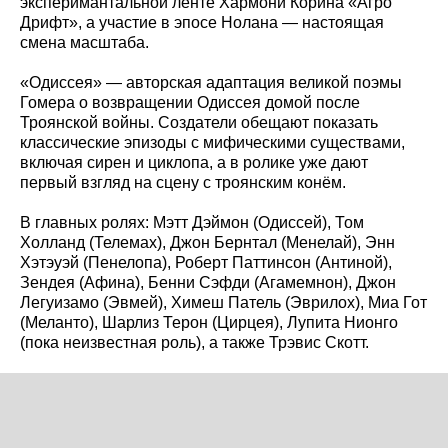
эксперимантальной ленте Хармони Корина «Агро
Дрифт», а участие в эпосе Нолана — настоящая
смена масштаба.
«Одиссея» — авторская адаптация великой поэмы
Гомера о возвращении Одиссея домой после
Троянской войны. Создатели обещают показать
классические эпизоды с мифическими существами,
включая сирен и циклопа, а в ролике уже дают
первый взгляд на сцену с троянским конём.
В главных ролях: Мэтт Дэймон (Одиссей), Том
Холланд (Телемах), Джон Бернтал (Менелай), Энн
Хэтэуэй (Пенелопа), Роберт Паттинсон (Антиной),
Зендея (Афина), Бенни Сэфди (Агамемнон), Джон
Легуизамо (Эвмей), Химеш Патель (Эврилох), Миа Гот
(Меланто), Шарлиз Терон (Цирцея), Лупита Нионго
(пока неизвестная роль), а также Трэвис Скотт.