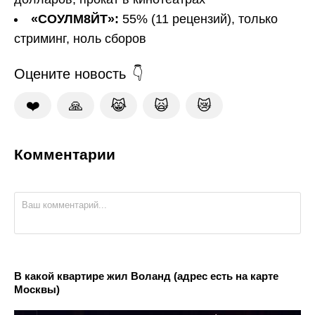
«СОУЛМ8ЙТ»:
55% (11 рецензий), только
стриминг, ноль сборов
Оцените новость
❤️
🙏
😹
🙀
😿
Комментарии
В какой квартире жил Воланд (адрес есть на карте
Москвы)