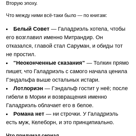
Вторую эпоху.
Что между ними всё-таки было — по книгам:
Белый Совет
— Галадриэль хотела, чтобы
его возглавил именно Митрандир. Он
отказался, главой стал Саруман, и обиды тот
не простил.
"Неоконченные сказания"
— Толкин прямо
пишет, что Галадриэль с самого начала ценила
Гэндальфа выше остальных истари.
Лотлориэн
— Гэндальф гостит у неё; после
гибели в Мории и возвращения именно
Галадриэль облачает его в белое.
Романа нет
— ни строчки. У Галадриэль
есть муж, Келеборн, и это принципиально.
Что придумал сериал