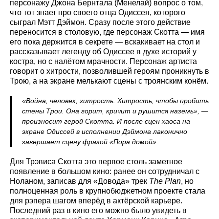
персонажу Джона Бернтала (Менелай) вопрос о том,
что тот знает про своего отца Одиссея, которого
сыграл Мэтт Дэймон. Сразу после этого действие
переносится в столовую, где персонаж Скотта — имя
его пока держится в секрете — вскакивает на стол и
рассказывает легенду об Одиссее в духе историй у
костра, но с налётом мрачности. Персонаж артиста
говорит о хитрости, позволившей героям проникнуть в
Трою, а на экране мелькают сцены с троянским конём.
«Война, человек, хитрость. Хитрость, чтобы пробить
стены Трои. Она горит, кричит и рушится наземь», —
произносит герой Скотта. И после сцен хаоса на
экране Одиссей в исполнении Дэймона лаконично
завершает сцену фразой «Пора домой».
Для Трэвиса Скотта это первое столь заметное
появление в большом кино: ранее он сотрудничал с
Ноланом, записав для «Довода» трек
The Plan
, но
полноценная роль в крупнобюджетном проекте стала
для рэпера шагом вперёд в актёрской карьере.
Последний раз в кино его можно было увидеть в