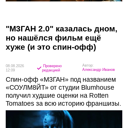
"М3ГАН 2.0" казалась дном,
но нашёлся фильм ещё
хуже (и это спин-офф)
Автор:
08.08.2026
Проверено
Александр Иванов
12:09
редакцией
Спин-офф «М3ГАН» под названием
«СОУЛМ8ЙТ» от студии Blumhouse
получил худшие оценки на Rotten
Tomatoes за всю историю франшизы.