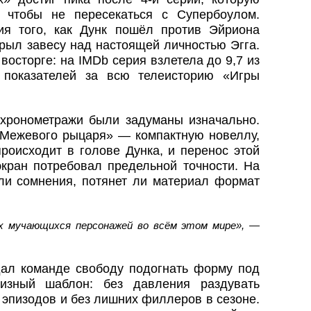
 чтобы не пересекаться с Супербоулом.
ия того, как Дунк пошёл против Эйриона
крыл завесу над настоящей личностью Эгга.
 восторге: на IMDb серия взлетела до 9,7 из
показателей за всю телеисторию «Игры
хронометражи были задуманы изначально.
«Межевого рыцаря» — компактную новеллу,
происходит в голове Дунка, и перенос этой
экран потребовал предельной точности. На
ли сомнения, потянет ли материал формат
ых мучающихся персонажей во всём этом мире», —
дал команде свободу подогнать форму под
изный шаблон: без давления раздувать
 эпизодов и без лишних филлеров в сезоне.