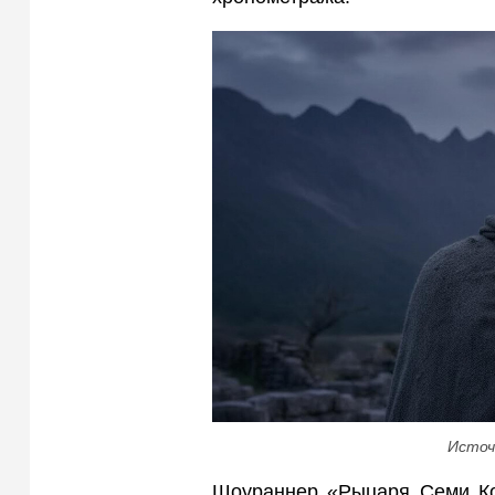
Источ
Шоураннер «Рыцаря Семи Ко