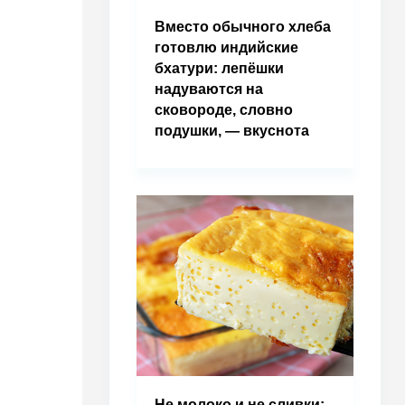
Вместо обычного хлеба
готовлю индийские
бхатури: лепёшки
надуваются на
сковороде, словно
подушки, — вкуснота
Не молоко и не сливки: