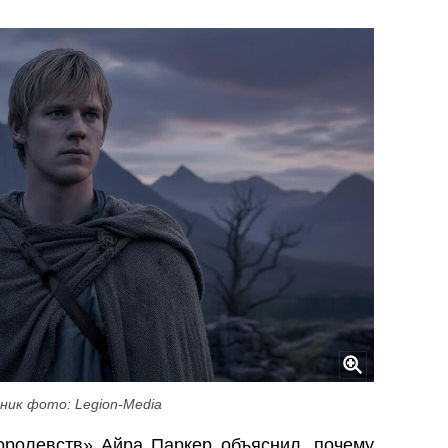
ник фото: Legion-Media
ролевств» Айра Паркер объяснил, почему