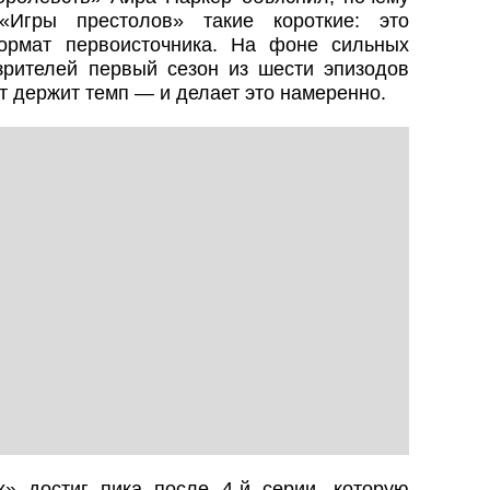
«Игры престолов» такие короткие: это
ормат первоисточника. На фоне сильных
зрителей первый сезон из шести эпизодов
т держит темп — и делает это намеренно.
х» достиг пика после 4‑й серии, которую