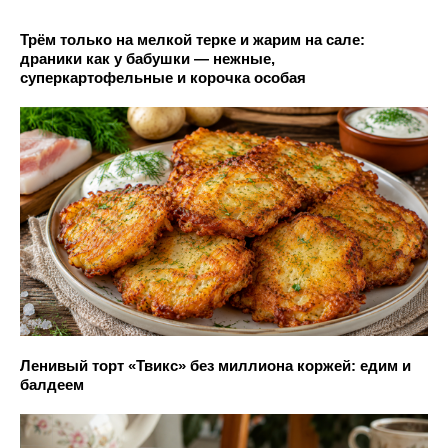
Трём только на мелкой терке и жарим на сале:
драники как у бабушки — нежные,
суперкартофельные и корочка особая
Ленивый торт «Твикс» без миллиона коржей: едим и
балдеем