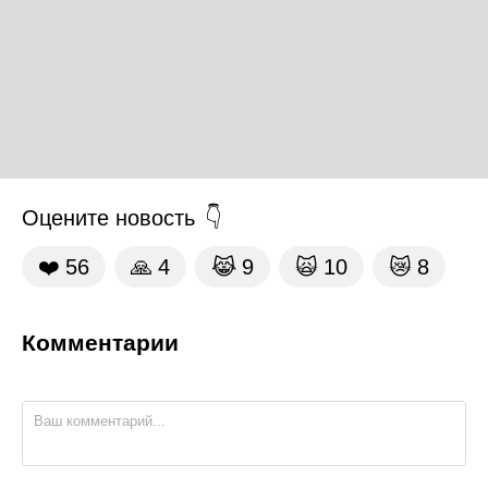
Оцените новость
❤️
56
🙏
4
😹
9
🙀
10
😿
8
Комментарии