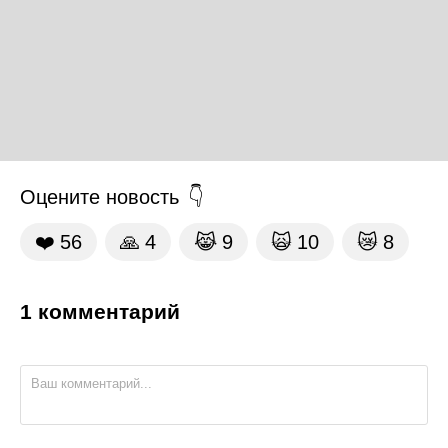
Оцените новость
❤️
56
🙏
4
😹
9
🙀
10
😿
8
1 комментарий