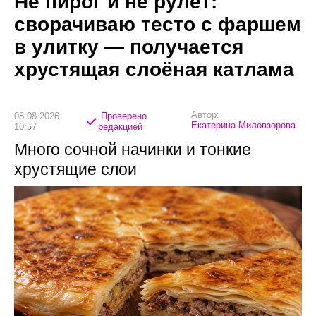
Не пирог и не рулет:
сворачиваю тесто с фаршем
в улитку — получается
хрустящая слоёная катлама
Автор:
08.08.2026
Проверено
Екатерина Миловзорова
10:57
редакцией
Много сочной начинки и тонкие
хрустящие слои