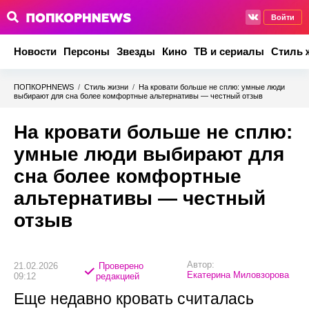
Войти
Новости
Персоны
Звезды
Кино
ТВ и сериалы
Стиль 
ПОПКОРНNEWS
/
Стиль жизни
/
На кровати больше не сплю: умные люди
выбирают для сна более комфортные альтернативы — честный отзыв
На кровати больше не сплю:
умные люди выбирают для
сна более комфортные
альтернативы — честный
отзыв
Автор:
21.02.2026
Проверено
Екатерина Миловзорова
09:12
редакцией
Еще недавно кровать считалась