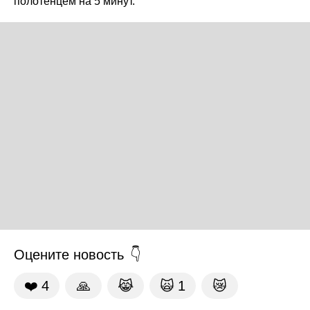
полотенцем на 5 минут.
Оцените новость
❤️
4
🙏
😹
🙀
1
😿