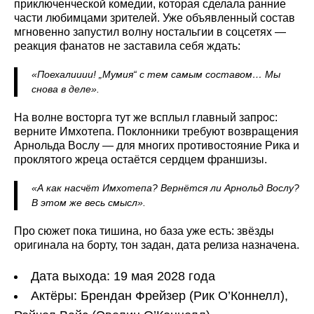
приключенческой комедии, которая сделала ранние
части любимцами зрителей. Уже объявленный состав
мгновенно запустил волну ностальгии в соцсетях —
реакция фанатов не заставила себя ждать:
«Поехалииии! „Мумия“ с тем самым составом… Мы
снова в деле».
На волне восторга тут же всплыл главный запрос:
верните Имхотепа. Поклонники требуют возвращения
Арнольда Вослу — для многих противостояние Рика и
проклятого жреца остаётся сердцем франшизы.
«А как насчёт Имхотепа? Вернётся ли Арнольд Вослу?
В этом же весь смысл».
Про сюжет пока тишина, но база уже есть: звёзды
оригинала на борту, тон задан, дата релиза назначена.
Дата выхода: 19 мая 2028 года
Актёры: Брендан Фрейзер (Рик О’Коннелл),