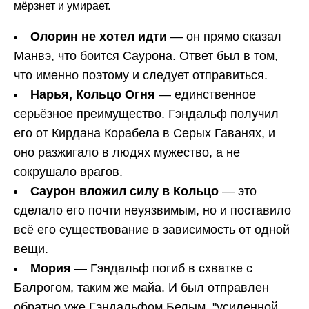
мёрзнет и умирает.
Олорин не хотел идти
— он прямо сказал
Манвэ, что боится Саурона. Ответ был в том,
что именно поэтому и следует отправиться.
Нарья, Кольцо Огня
— единственное
серьёзное преимущество. Гэндальф получил
его от Кирдана Корабела в Серых Гаванях, и
оно разжигало в людях мужество, а не
сокрушало врагов.
Саурон вложил силу в Кольцо
— это
сделало его почти неуязвимым, но и поставило
всё его существование в зависимость от одной
вещи.
Мория
— Гэндальф погиб в схватке с
Балрогом, таким же майа. И был отправлен
обратно уже Гэндальфом Белым, "усиленной