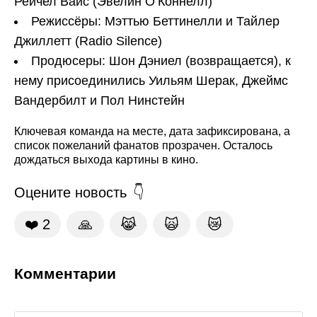
Рейчел Вайс (Эвелин О’Коннелл)
Режиссёры: Мэттью Беттинелли и Тайлер
Джиллетт (Radio Silence)
Продюсеры: Шон Дэниел (возвращается), к
нему присоединились Уильям Шерак, Джеймс
Вандербилт и Пол Нинстейн
Ключевая команда на месте, дата зафиксирована, а
список пожеланий фанатов прозрачен. Осталось
дождаться выхода картины в кино.
Оцените новость
❤️
2
🙏
😹
🙀
😿
Комментарии