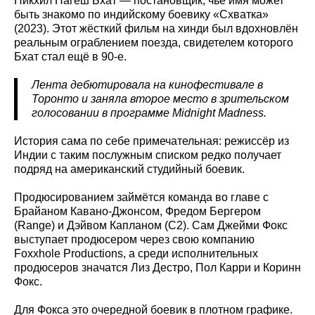
Никхил Нагеш Бхат — постановщик, чьё имя может
быть знакомо по индийскому боевику «Схватка»
(2023). Этот жёсткий фильм на хинди был вдохновлён
реальным ограблением поезда, свидетелем которого
Бхат стал ещё в 90-е.
Лента дебютировала на кинофестивале в
Торонто и заняла второе место в зрительском
голосовании в программе Midnight Madness.
История сама по себе примечательная: режиссёр из
Индии с таким послужным списком редко получает
подряд на американский студийный боевик.
Продюсированием займётся команда во главе с
Брайаном Кавано-Джонсом, Фредом Бергером
(Range) и Дэйвом Капланом (C2). Сам Джейми Фокс
выступает продюсером через свою компанию
Foxxhole Productions, а среди исполнительных
продюсеров значатся Лиз Дестро, Пол Карри и Коринн
Фокс.
Для Фокса это очередной боевик в плотном графике.