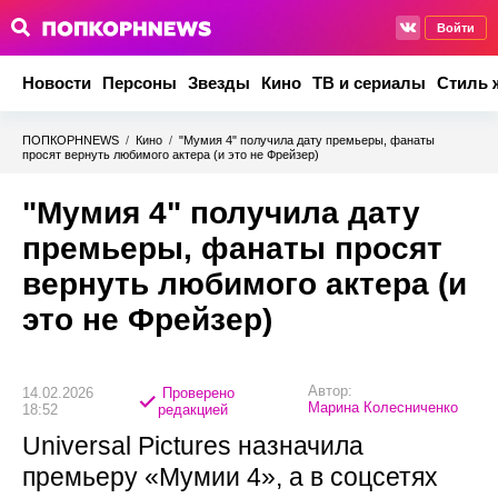
Войти
Новости
Персоны
Звезды
Кино
ТВ и сериалы
Стиль 
ПОПКОРНNEWS
/
Кино
/
"Мумия 4" получила дату премьеры, фанаты
просят вернуть любимого актера (и это не Фрейзер)
"Мумия 4" получила дату
премьеры, фанаты просят
вернуть любимого актера (и
это не Фрейзер)
Автор:
14.02.2026
Проверено
Марина Колесниченко
18:52
редакцией
Universal Pictures назначила
премьеру «Мумии 4», а в соцсетях