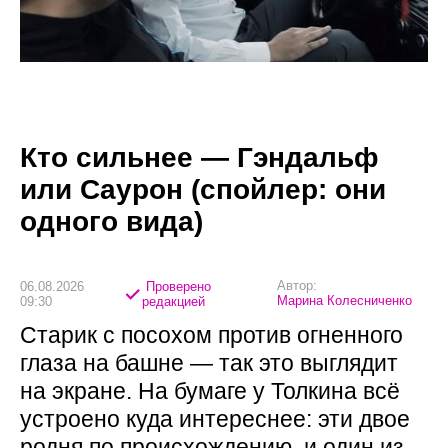
Кто сильнее — Гэндальф
или Саурон (спойлер: они
одного вида)
Автор:
06.08.2026
Проверено
Марина Колесниченко
09:30
редакцией
Старик с посохом против огненного
глаза на башне — так это выглядит
на экране. На бумаге у Толкина всё
устроено куда интереснее: эти двое
родня по происхождению, и один из