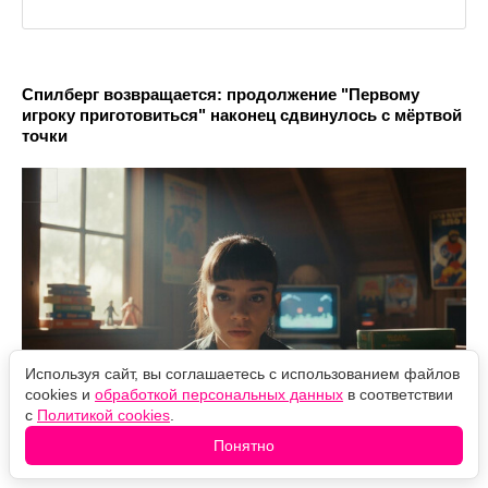
Спилберг возвращается: продолжение "Первому
игроку приготовиться" наконец сдвинулось с мёртвой
точки
Используя сайт, вы соглашаетесь с использованием файлов
cookies и
обработкой персональных данных
в соответствии
с
Политикой cookies
.
Понятно
Хавьер Бардем расставил точки над i: вернётся ли он
в сиквел "F1"?