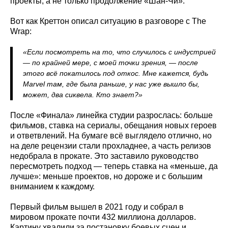
проекты, а не только продолжение «Шан-Чи».
Вот как Креттон описал ситуацию в разговоре с The
Wrap:
«Если посмотреть на то, что случилось с индустрией
— по крайней мере, с моей точки зрения, — после
этого всё покатилось под откос. Мне кажется, будь
Marvel там, где была раньше, у нас уже вышло бы,
может, два сиквела. Кто знает?»
После «Финала» линейка студии разрослась: больше
фильмов, ставка на сериалы, обещания новых героев
и ответвлений. На бумаге всё выглядело отлично, но
на деле рецензии стали прохладнее, а часть релизов
недобрала в прокате. Это заставило руководство
пересмотреть подход — теперь ставка на «меньше, да
лучше»: меньше проектов, но дороже и с большим
вниманием к каждому.
Первый фильм вышел в 2021 году и собрал в
мировом прокате почти 432 миллиона долларов.
Картину хвалили за постановку боевых сцен и