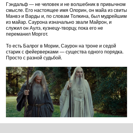
Гэндальф — не человек и не волшебник в привычном
смысле. Его настоящее имя Олорин, он майа из свиты
Манвэ и Варды и, по словам Толкина, был мудрейшим
из майар. Саурона изначально звали Майрон, и
служил он Аулэ, кузнецу-творцу, пока его не
переманил Моргот.
То есть Балрог в Мории, Саурон на троне и седой
старик с фейерверками — существа одного порядка.
Просто с разной судьбой.