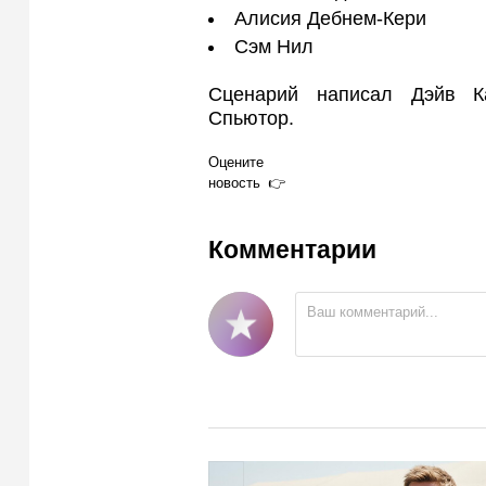
Алисия Дебнем-Кери
Сэм Нил
Сценарий написал Дэйв Ка
Спьютор.
Оцените
новость
Комментарии