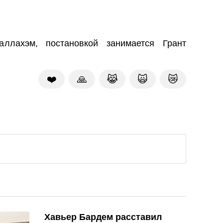
ллахэм, постановкой занимается Грант
❤️
🙏
😹
🙀
😿
Хавьер Бардем расставил