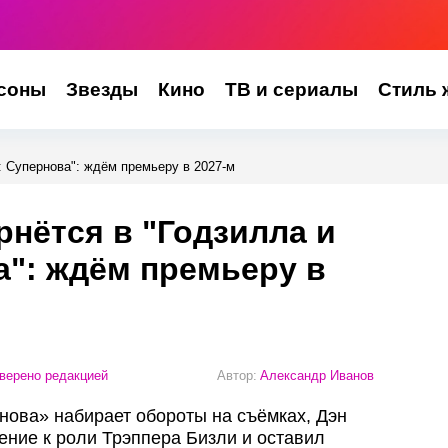
соны
Звезды
Кино
ТВ и сериалы
Стиль 
: Супернова": ждём премьеру в 2027-м
рнётся в "Годзилла и
а": ждём премьеру в
верено редакцией
Автор:
Александр Иванов
нова» набирает обороты на съёмках, Дэн
ние к роли Трэппера Бизли и оставил