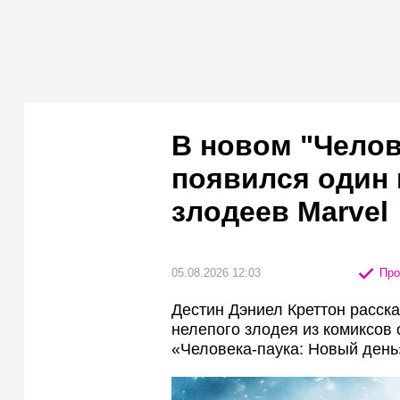
В новом "Челов
появился один
злодеев Marvel
05.08.2026 12:03
Про
Дестин Дэниел Креттон расска
нелепого злодея из комиксов
«Человека-паука: Новый день