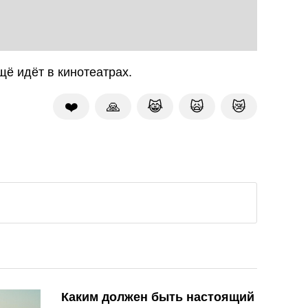
щё идёт в кинотеатрах.
❤️
🙏
😹
🙀
😿
Каким должен быть настоящий