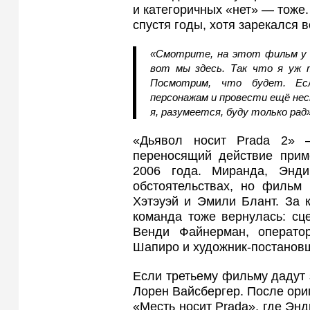
и категоричных «нет» — тоже.
спустя годы, хотя зарекался 
«Смотрите, на этот фильм у н
вот мы здесь. Так что я уж т
Посмотрим, что будет. Ес
персонажам и провести ещё нес
я, разумеется, буду только рад»
«Дьявол носит Prada 2» 
переносящий действие прим
2006 года. Миранда, Энд
обстоятельствах, но фильм
Хэтэуэй и Эмили Блант. За 
команда тоже вернулась: сц
Венди Файнерман, операто
Шапиро и художник-постановщ
Если третьему фильму дадут з
Лорен Вайсбергер. После ори
«Месть носит Prada», где Энд