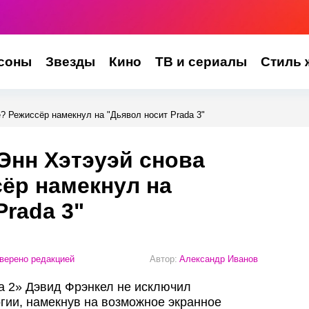
соны
Звезды
Кино
ТВ и сериалы
Стиль 
? Режиссёр намекнул на "Дьявол носит Prada 3"
Энн Хэтэуэй снова
ёр намекнул на
Prada 3"
верено редакцией
Автор:
Александр Иванов
a 2» Дэвид Фрэнкел не исключил
гии, намекнув на возможное экранное