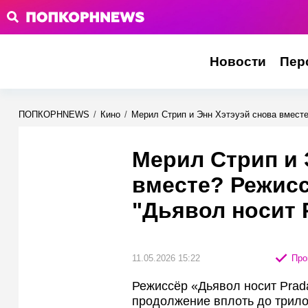
Новости
Пер
ПОПКОРНNEWS
/
Кино
/
Мерил Стрип и Энн Хэтэуэй снова вместе
Мерил Стрип и 
вместе? Режисс
"Дьявол носит 
11.05.2026 15:22
Про
Режиссёр «Дьявол носит Prad
продолжение вплоть до трило