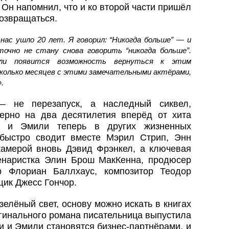
 Он напомнил, что и ко второй части пришёл
возвращаться.
ас ушло 20 лет. Я говорил: “Никогда больше” — и
очно не стану снова говорить “никогда больше”.
ли появится возможность вернуться к этим
колько месяцев с этими замечательными актёрами,
.
— не перезапуск, а наследный сиквел,
ерно на два десятилетия вперёд от хита
и и Эмили теперь в других жизненных
 быстро сводит вместе Мэрил Стрип, Энн
камерой вновь Дэвид Фрэнкел, а ключевая
енаристка Элин Брош МакКенна, продюсер
р Флориан Баллхаус, композитор Теодор
ик Джесс Гончор.
елёный свет, основу можно искать в книгах
гинального романа писательница выпустила
и и Эмили становятся бизнес-партнёрами, и