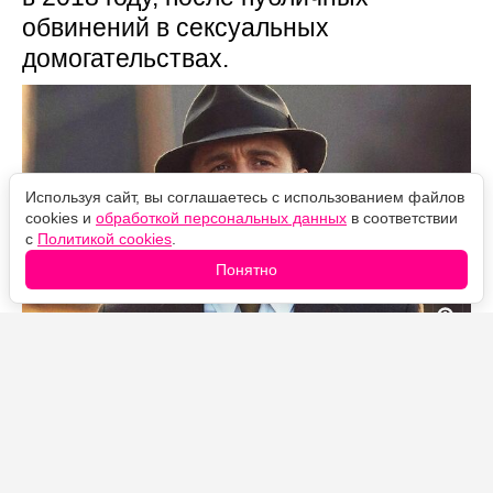
обвинений в сексуальных
домогательствах.
Используя сайт, вы соглашаетесь с использованием файлов
cookies и
обработкой персональных данных
в соответствии
с
Политикой cookies
.
Понятно
Источник фото: Legion-Media
Полностью он не пропадал — снимался в
европейском кино, приезжал в Канны. Но в мае 2026
года он подтвердил возвращение в студийное кино, а
в июне того же года завёл видеоблог и начал