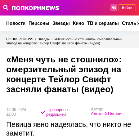
Войти
Новости
Персоны
Звезды
Кино
ТВ и сериалы
Стиль 
ПОПКОРНNEWS
/
Звезды
/
«Меня чуть не стошнило»: омерзительный
эпизод на концерте Тейлор Свифт засняли фанаты (видео)
«Меня чуть не стошнило»:
омерзительный эпизод на
концерте Тейлор Свифт
засняли фанаты (видео)
Автор:
13.06.2024
Проверено
Алексей Плеткин
11:00
редакцией
Певица явно надеялась, что никто не
заметит.