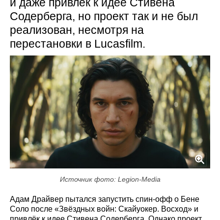
и даже привлёк к идее Стивена
Содерберга, но проект так и не был
реализован, несмотря на
перестановки в Lucasfilm.
Источник фото: Legion-Media
Адам Драйвер пытался запустить спин-офф о Бене
Соло после «Звёздных войн: Скайуокер. Восход» и
привлёк к идее Стивена Содерберга. Однако проект