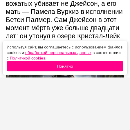
вожатых убивает не Джейсон, а его
мать — Памела Вурхиз в исполнении
Бетси Палмер. Сам Джейсон в этот
момент мёртв уже больше двадцати
лет: он утонул в озере Кристал-Лейк
в 1957 году. Убийцей франшизы он
Используя сайт, вы соглашаетесь с использованием файлов
становится только во второй части.
cookies и
обработкой персональных данных
в соответствии
с
Политикой cookies
.
Понятно