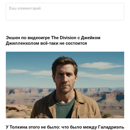
Экшен по видеоигре The Division с Джейком
Джилленхолом всё-таки не состоится
У Толкина этого не было: что было между Галадриэль