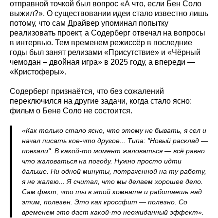
отправной точкой был вопрос «А что, если Бен Соло
выжил?». О существовании идеи стало известно лишь
потому, что сам Драйвер упоминал попытку
реализовать проект, а Содерберг отвечал на вопросы
в интервью. Тем временем режиссёр в последние
годы был занят релизами «Присутствие» и «Чёрный
чемодан – двойная игра» в 2025 году, а впереди —
«Кристоферы».
Содерберг признаётся, что без сожалений
переключился на другие задачи, когда стало ясно:
фильм о Бене Соло не состоится.
«Как только стало ясно, что этому не бывать, я сел и
начал писать кое-что другое... Типа: "Новый расклад —
поехали". В какой-то момент жаловаться — всё равно
что жаловаться на погоду. Нужно просто идти
дальше. Ни одной минуты, потраченной на ту работу,
я не жалею... Я считал, что мы делаем хорошее дело.
Сам факт, что ты в этой комнате и работаешь над
этим, полезен. Это как кроссфит — полезно. Со
временем это даст какой-то неожиданный эффект».