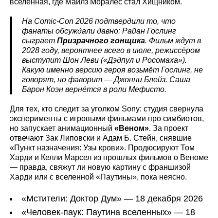
вселенная, где Майлз Моралес стал Хищником.
На Comic-Con 2026 подтвердили то, что
фанаты обсуждали давно: Райан Гослинг
сыграет
Призрачного гонщика
. Фильм ждут в
2028 году, вероятнее всего в июле, режиссёром
выступит Шон Леви («Дэдпул и Росомаха»).
Какую именно версию героя возьмёт Гослинг, не
говорят, но фаворит — Джонни Блейз. Саша
Барон Коэн вернётся в роли Мефисто.
Для тех, кто следит за уголком Sony: студия свернула
эксперименты с игровыми фильмами про симбиотов,
но запускает анимационный
«Веном»
. За проект
отвечают Зак Липовски и Адам Б. Стейн, снявшие
«Пункт назначения: Узы крови». Продюсируют Том
Харди и Келли Марсел из прошлых фильмов о Веноме
— правда, свяжут ли новую картину с франшизой
Харди или с вселенной «Паутины», пока неясно.
«Мстители: Доктор Дум» — 18 декабря 2026
«Человек-паук: Паутина вселенных» — 18