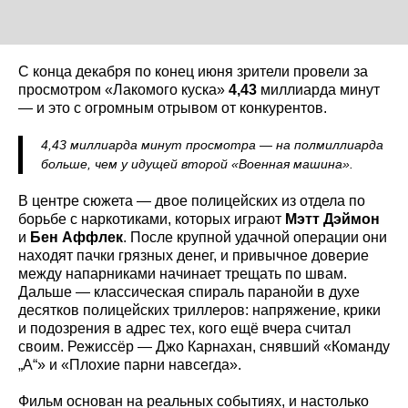
С конца декабря по конец июня зрители провели за
просмотром «Лакомого куска»
4,43
миллиарда минут
— и это с огромным отрывом от конкурентов.
4,43 миллиарда минут просмотра — на полмиллиарда
больше, чем у идущей второй «Военная машина».
В центре сюжета — двое полицейских из отдела по
борьбе с наркотиками, которых играют
Мэтт Дэймон
и
Бен Аффлек
. После крупной удачной операции они
находят пачки грязных денег, и привычное доверие
между напарниками начинает трещать по швам.
Дальше — классическая спираль паранойи в духе
десятков полицейских триллеров: напряжение, крики
и подозрения в адрес тех, кого ещё вчера считал
своим. Режиссёр — Джо Карнахан, снявший «Команду
„А“» и «Плохие парни навсегда».
Фильм основан на реальных событиях, и настолько