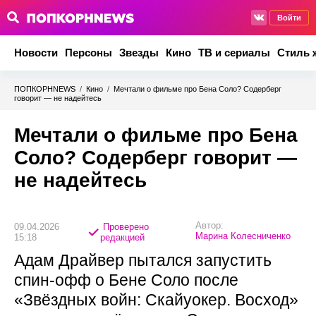
Войти
Новости
Персоны
Звезды
Кино
ТВ и сериалы
Стиль 
ПОПКОРНNEWS
/
Кино
/
Мечтали о фильме про Бена Соло? Содерберг
говорит — не надейтесь
Мечтали о фильме про Бена
Соло? Содерберг говорит —
не надейтесь
Автор:
09.04.2026
Проверено
Марина Колесниченко
15:18
редакцией
Адам Драйвер пытался запустить
спин‑офф о Бене Соло после
«Звёздных войн: Скайуокер. Восход»