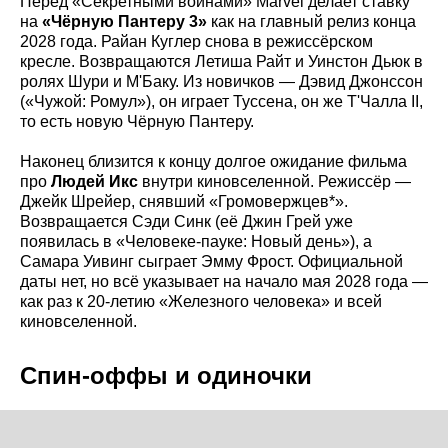
Перед «Секретными войнами» Marvel делает ставку
на
«Чёрную Пантеру 3»
как на главный релиз конца
2028 года. Райан Куглер снова в режиссёрском
кресле. Возвращаются Летиша Райт и Уинстон Дьюк в
ролях Шури и М'Баку. Из новичков — Дэвид Джонссон
(«Чужой: Ромул»), он играет Туссена, он же Т'Чалла II,
то есть новую Чёрную Пантеру.
Наконец близится к концу долгое ожидание фильма
про
Людей Икс
внутри киновселенной. Режиссёр —
Джейк Шрейер, снявший «Громовержцев*».
Возвращается Сэди Синк (её Джин Грей уже
появилась в «Человеке-пауке: Новый день»), а
Самара Уивинг сыграет Эмму Фрост. Официальной
даты нет, но всё указывает на начало мая 2028 года —
как раз к 20-летию «Железного человека» и всей
киновселенной.
Спин-оффы и одиночки