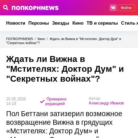
Войти
Новости
Персоны
Звезды
Кино
ТВ и сериалы
Стиль 
ПОПКОРНNEWS
/
Кино
/
Ждать ли Вижна в "Мстителях: Доктор Дум" и
"Секретных войнах"?
Ждать ли Вижна в
"Мстителях: Доктор Дум" и
"Секретных войнах"?
Автор:
20.05.2026
Проверено
Александр Иванов
14:18
редакцией
Пол Беттани затизерил возможное
возвращение Вижна в грядущих
«Мстителях: Доктор Дум» и