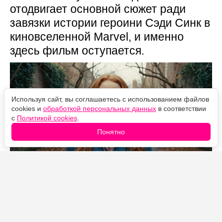
отодвигает основной сюжет ради
завязки истории героини Сэди Синк в
киновселенной Marvel, и именно
здесь фильм оступается.
Используя сайт, вы соглашаетесь с использованием файлов
cookies и
обработкой персональных данных
в соответствии
с
Политикой cookies
.
Понятно
Источник фото: Legion-Media
«Человек-паук: Новый день» на стартовом уик-энде
собрал рекордные для франшизы деньги и уже