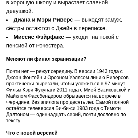
в хорошую школу и вырастает славной
девушкой.
Диана и Мэри Риверс
— выходят замуж,
сёстры остаются с Джейн в переписке.
Миссис Фэйрфакс
— уходит на покой с
пенсией от Рочестера.
Меняют ли финал экранизации?
Почти нет — режут середину. В версии 1943 года с
Джоан Фонтейн и Орсоном Уэллсом линию Риверсов
практически вырезали, чтобы уложиться в 97 минут.
Фильм Кэри Фукунаги 2011 года с Мией Васиковской и
Майклом Фассбендером обрывается на встрече в
Ферндине, без эпилога про десять лет. Самой полной
остаётся телеверсия Би-би-си 1983 года с Тимоти
Далтоном — одиннадцать серий, почти дословно по
тексту.
Что с новой версией