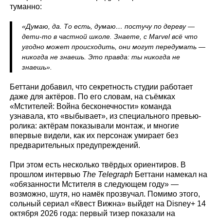
туманно:
«Думаю, да. То есть, думаю… постучу по дереву —
дети-то в частной школе. Знаете, с Marvel всё что
угодно может происходить, они могут передумать —
никогда не знаешь. Это правда: ты никогда не
знаешь».
Беттани добавил, что секретность студии работает
даже для актёров. По его словам, на съёмках
«Мстителей: Война бесконечности» команда
узнавала, кто «выбывает», из специального превью-
ролика: актёрам показывали монтаж, и многие
впервые видели, как их персонаж умирает без
предварительных предупреждений.
При этом есть несколько твёрдых ориентиров. В
прошлом интервью
The Telegraph
Беттани намекал на
«обязанности Мстителя в следующем году» —
возможно, шутя, но намёк прозвучал. Помимо этого,
сольный сериал «Квест Вижна» выйдет на Disney+ 14
октября 2026 года: первый тизер показали на