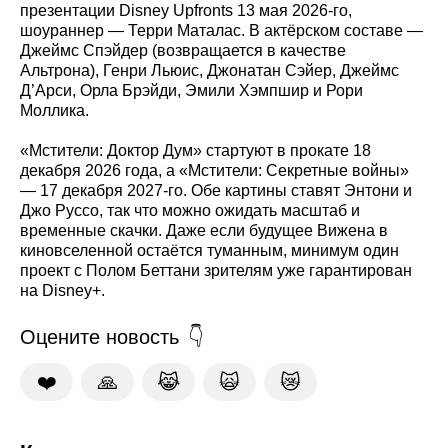
презентации Disney Upfronts 13 мая 2026-го,
шоураннер — Терри Маталас. В актёрском составе —
Джеймс Спэйдер (возвращается в качестве
Альтрона), Генри Льюис, Джонатан Сэйер, Джеймс
Д’Арси, Орла Брэйди, Эмили Хэмпшир и Рори
Моллика.
«Мстители: Доктор Дум» стартуют в прокате 18
декабря 2026 года, а «Мстители: Секретные войны»
— 17 декабря 2027-го. Обе картины ставят Энтони и
Джо Руссо, так что можно ожидать масштаб и
временные скачки. Даже если будущее Вижена в
киновселенной остаётся туманным, минимум один
проект с Полом Беттани зрителям уже гарантирован
на Disney+.
Оцените новость
❤️
🙏
😹
🙀
😿