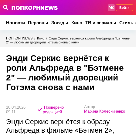
Войти
Новости
Персоны
Звезды
Кино
ТВ и сериалы
Стиль 
ПОПКОРНNEWS
/
Кино
/
Энди Серкис вернётся к роли Альфреда в "Бэтмене
2" — любимый дворецкий Готэма снова с нами
Энди Серкис вернётся к
роли Альфреда в "Бэтмене
2" — любимый дворецкий
Готэма снова с нами
Автор:
10.04.2026
Проверено
Марина Колесниченко
09:11
редакцией
Энди Серкис вернётся к образу
Альфреда в фильме «Бэтмен 2»,