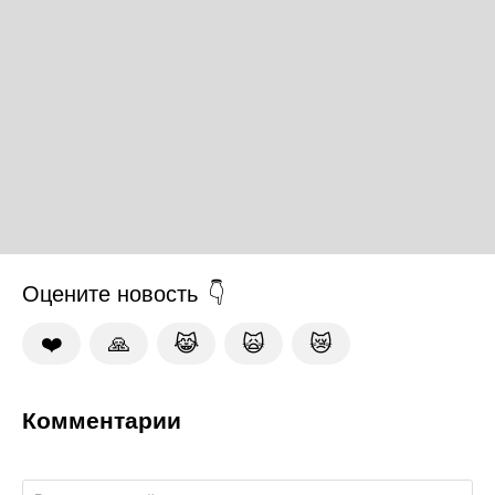
Оцените новость
❤️
🙏
😹
🙀
😿
Комментарии