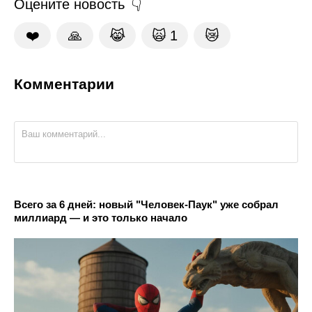
Оцените новость
❤️
🙏
😹
🙀
1
😿
Комментарии
Всего за 6 дней: новый "Человек-Паук" уже собрал
миллиард — и это только начало