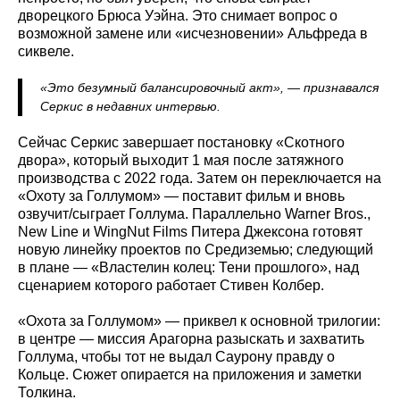
дворецкого Брюса Уэйна. Это снимает вопрос о
возможной замене или «исчезновении» Альфреда в
сиквеле.
«Это безумный балансировочный акт», — признавался
Серкис в недавних интервью.
Сейчас Серкис завершает постановку «Скотного
двора», который выходит 1 мая после затяжного
производства с 2022 года. Затем он переключается на
«Охоту за Голлумом» — поставит фильм и вновь
озвучит/сыграет Голлума. Параллельно Warner Bros.,
New Line и WingNut Films Питера Джексона готовят
новую линейку проектов по Средиземью; следующий
в плане — «Властелин колец: Тени прошлого», над
сценарием которого работает Стивен Колбер.
«Охота за Голлумом» — приквел к основной трилогии:
в центре — миссия Арагорна разыскать и захватить
Голлума, чтобы тот не выдал Саурону правду о
Кольце. Сюжет опирается на приложения и заметки
Толкина.