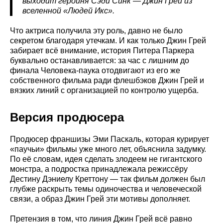
выходит героиня Сэди Синк — Джин Грей из
вселенной «Людей Икс».
Что актриса получила эту роль, давно не было
секретом благодаря утечкам. И как только Джин Грей
забирает всё внимание, история Питера Паркера
буквально останавливается: за час с лишним до
финала Человека-паука отодвигают из его же
собственного фильма ради флешбэков Джин Грей и
вязких линий с организацией по контролю ущерба.
Версия продюсера
Продюсер франшизы Эми Паскаль, которая курирует
«паучьи» фильмы уже много лет, объяснила задумку.
По её словам, идея сделать злодеем не гигантского
монстра, а подростка принадлежала режиссёру
Дестину Дэниелу Креттону — так фильм должен был
глубже раскрыть темы одиночества и человеческой
связи, а образ Джин Грей эти мотивы дополняет.
Претензия в том, что линия Джин Грей всё равно