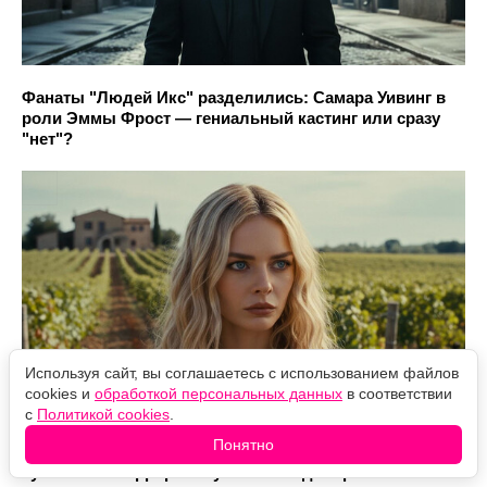
Фанаты "Людей Икс" разделились: Самара Уивинг в
роли Эммы Фрост — гениальный кастинг или сразу
"нет"?
Используя сайт, вы соглашаетесь с использованием файлов
cookies и
обработкой персональных данных
в соответствии
с
Политикой cookies
.
Понятно
"Кошмар на улице Вязов": сразу две перезагрузки
культового хоррора запускаются одновременно