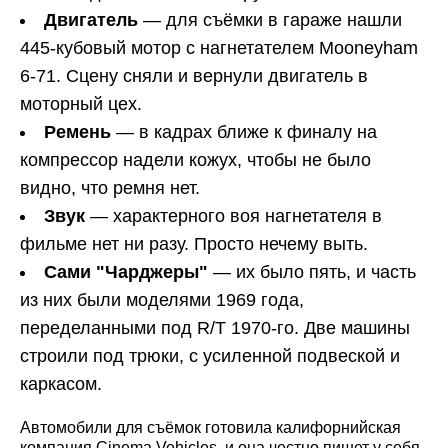
Двигатель
— для съёмки в гараже нашли
445-кубовый мотор с нагнетателем Mooneyham
6-71. Сцену сняли и вернули двигатель в
моторный цех.
Ремень
— в кадрах ближе к финалу на
компрессор надели кожух, чтобы не было
видно, что ремня нет.
Звук
— характерного воя нагнетателя в
фильме нет ни разу. Просто нечему выть.
Сами "Чарджеры"
— их было пять, и часть
из них были моделями 1969 года,
переделанными под R/T 1970-го. Две машины
строили под трюки, с усиленной подвеской и
каркасом.
Автомобили для съёмок готовила калифорнийская
компания Cinema Vehicles, и она честно пишет у себя