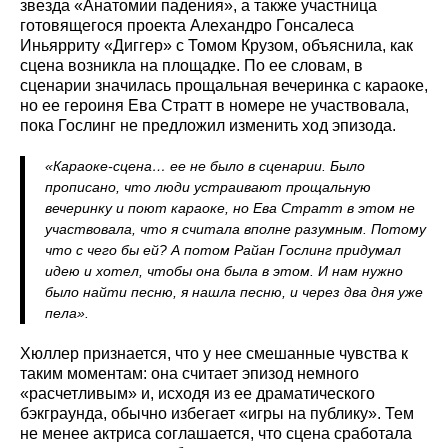
звезда «Анатомии падения», а также участница
готовящегося проекта Алехандро Гонсалеса
Иньярриту «Диггер» с Томом Крузом, объяснила, как
сцена возникла на площадке. По ее словам, в
сценарии значилась прощальная вечеринка с караоке,
но ее героиня Ева Стратт в номере не участвовала,
пока Гослинг не предложил изменить ход эпизода.
«Караоке‑сцена… ее не было в сценарии. Было
прописано, что люди устраивают прощальную
вечеринку и поют караоке, но Ева Стратт в этом не
участвовала, что я считала вполне разумным. Потому
что с чего бы ей? А потом Райан Гослинг придумал
идею и хотел, чтобы она была в этом. И нам нужно
было найти песню, я нашла песню, и через два дня уже
пела».
Хюллер признается, что у нее смешанные чувства к
таким моментам: она считает эпизод немного
«расчетливым» и, исходя из ее драматического
бэкграунда, обычно избегает «игры на публику». Тем
не менее актриса соглашается, что сцена сработала