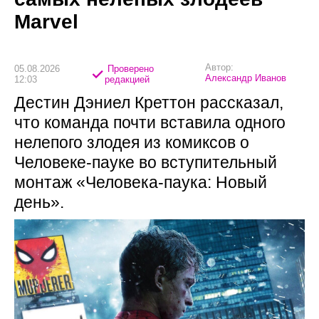
Marvel
Автор:
05.08.2026
Проверено
Александр Иванов
12:03
редакцией
Дестин Дэниел Креттон рассказал,
что команда почти вставила одного
нелепого злодея из комиксов о
Человеке-пауке во вступительный
монтаж «Человека-паука: Новый
день».