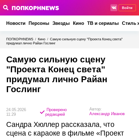
Войти
Новости
Персоны
Звезды
Кино
ТВ и сериалы
Стиль 
ПОПКОРНNEWS
/
Кино
/
Самую сильную сцену "Проекта Конец света"
придумал лично Райан Гослинг
Самую сильную сцену
"Проекта Конец света"
придумал лично Райан
Гослинг
Автор:
24.05.2026
Проверено
Александр Иванов
11:29
редакцией
Сандра Хюллер рассказала, что
сцена с караоке в фильме «Проект