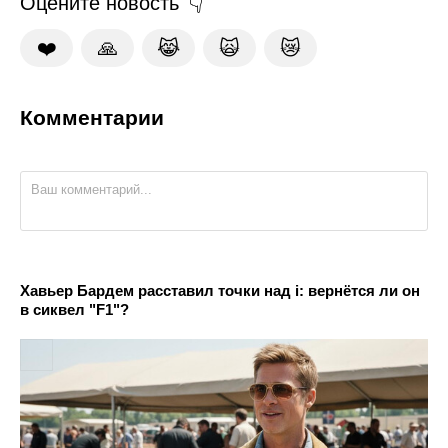
Оцените новость
❤️
🙏
😹
🙀
😿
Комментарии
Хавьер Бардем расставил точки над i: вернётся ли он
в сиквел "F1"?