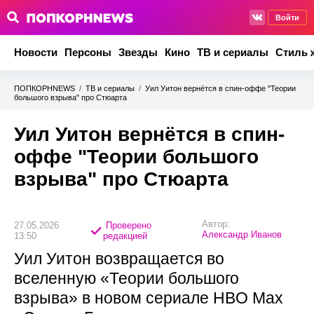
Войти
Новости
Персоны
Звезды
Кино
ТВ и сериалы
Стиль 
ПОПКОРНNEWS
/
ТВ и сериалы
/
Уил Уитон вернётся в спин-оффе "Теории
большого взрыва" про Стюарта
Уил Уитон вернётся в спин-
оффе "Теории большого
взрыва" про Стюарта
Автор:
27.05.2026
Проверено
Александр Иванов
13:50
редакцией
Уил Уитон возвращается во
вселенную «Теории большого
взрыва» в новом сериале HBO Max