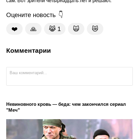
сам. Вот зрители четырнадцать лет и решают.
Оцените новость
❤️
🙏
😹
1
🙀
😿
Комментарии
Невиновного кровь — беда: чем закончился сериал
"Меч"