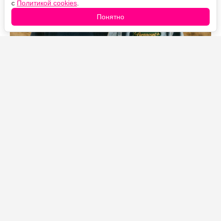
с
Политикой cookies
.
Понятно
Источник фото: Legion-Media
В первой половине 2026 года «Лэндмен» набрал
больше 12 миллиардов минут просмотра, и это при
том, что сериал состоит всего из 20 эпизодов за два
сезона. Для рейтингов Nielsen результат почти
феноменальный: обычно такие цифры собирают шоу
с сотнями серий, идущие годами.