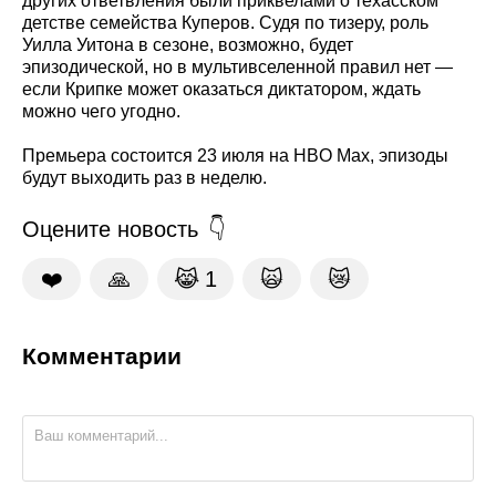
других ответвления были приквелами о техасском
детстве семейства Куперов. Судя по тизеру, роль
Уилла Уитона в сезоне, возможно, будет
эпизодической, но в мультивселенной правил нет —
если Крипке может оказаться диктатором, ждать
можно чего угодно.
Премьера состоится 23 июля на HBO Max, эпизоды
будут выходить раз в неделю.
Оцените новость
❤️
🙏
😹
1
🙀
😿
Комментарии