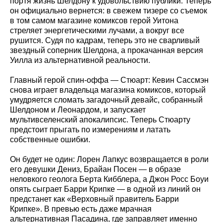
портя жизнь Шелдону к удовольствию публики. Теперь
он официально вернется: в свежем тизере со съемок
в том самом магазине комиксов герой Уитона
стреляет энергетическими лучами, а вокруг все
рушится. Судя по кадрам, теперь это не сварливый
звездный соперник Шелдона, а прокачанная версия
Уилла из альтернативной реальности.
Главный герой спин-оффа — Стюарт: Кевин Сассмэн
снова играет владельца магазина комиксов, который
умудряется сломать загадочный девайс, собранный
Шелдоном и Леонардом, и запускает
мультивселенский апокалипсис. Теперь Стюарту
предстоит прыгать по измерениям и латать
собственные ошибки.
Он будет не один: Лорен Лапкус возвращается в роли
его девушки Дениз, Брайан Посен — в образе
неловкого геолога Берта Кибблера, а Джон Росс Боуи
опять сыграет Барри Крипке — в одной из линий он
предстанет как «Верховный правитель Барри
Крипке». В превью есть даже мрачная
альтернативная Пасадина, где заправляет именно