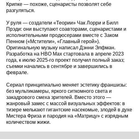
Крипке — похоже, сценаристы позволят себе
разгуляться.
У руля — создатели «Теории» Чак Лорри и Билл
Прэди: они выступают соавторами, сценаристами и
исполнительными продюсерами вместе с Заком
Пенном («Мстители», «Главный герой»).
Оригинальную музыку написал Дэнни Элфман.
Разработка на HBO Max стартовала в апреле 2023
года, к июлю 2025‑го проект получил полный заказ;
съемки начались в сентябре и завершились в
феврале.
Сериал принципиально меняет эстетику франшизы:
без мультикамеры, яркого ситкомного света и
закадрового смеха зрителей. Вместо этого —
жанровый замес с массой визуальных эффектов: в
тизере мелькают гигантские насекомые, злодей в духе
Мистера Фриза и пародия на «Матрицу» с изрядным
количеством жижи.