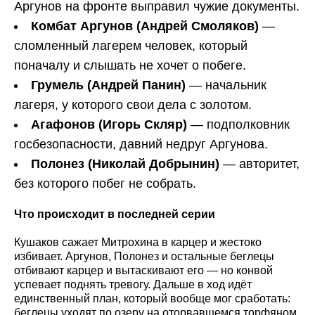
Аргунов на фронте выправил чужие документы.
Комбат Аргунов (Андрей Смоляков)
—
сломленный лагерем человек, который
поначалу и слышать не хочет о побеге.
Грумель (Андрей Панин)
— начальник
лагеря, у которого свои дела с золотом.
Агафонов (Игорь Скляр)
— подполковник
госбезопасности, давний недруг Аргунова.
Полонез (Николай Добрынин)
— авторитет,
без которого побег не собрать.
Что происходит в последней серии
Кушаков сажает Митрохина в карцер и жестоко
избивает. Аргунов, Полонез и остальные беглецы
отбивают карцер и вытаскивают его — но конвой
успевает поднять тревогу. Дальше в ход идёт
единственный план, который вообще мог сработать:
беглецы уходят по озеру на оторвавшемся торфяном