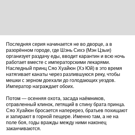
Последняя серия начинается не во дворце, а в
разорённом городе, где Шэнь Сихэ (Мэн Цзыи)
организует раздачу еды, вводит карантин и всю ночь
работает вместе с императорскими лекарями.
Наследный принц Сяо Хуайюн (Хэ Юй) в это время
натягивает канаты через разлившуюся реку, чтобы
мешки с зерном доехали до голодающих уездов.
Император награждает обоих.
Потом — осенняя охота, засада наёмников,
отравленный клинок, летящий в спину брата принца.
Сяо Хуайюн бросается наперерез, братьев похищают
и запирают в горной пещере. Именно там, а не на
поле боя, годы вражды между ними наконец
заканчиваются.