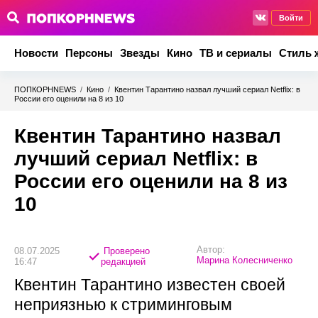
Войти
Новости
Персоны
Звезды
Кино
ТВ и сериалы
Стиль 
ПОПКОРНNEWS
/
Кино
/
Квентин Тарантино назвал лучший сериал Netflix: в
России его оценили на 8 из 10
Квентин Тарантино назвал
лучший сериал Netflix: в
России его оценили на 8 из
10
Автор:
08.07.2025
Проверено
Марина Колесниченко
16:47
редакцией
Квентин Тарантино известен своей
неприязнью к стриминговым