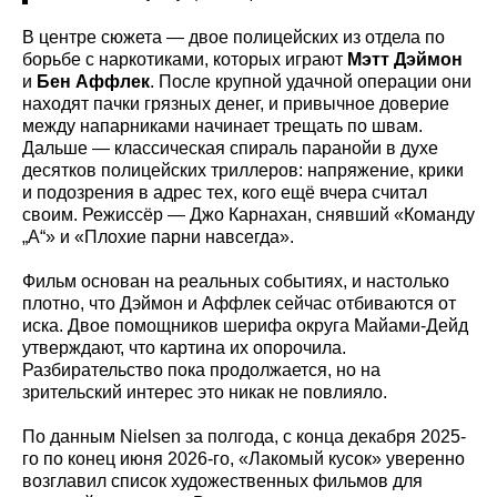
В центре сюжета — двое полицейских из отдела по
борьбе с наркотиками, которых играют
Мэтт Дэймон
и
Бен Аффлек
. После крупной удачной операции они
находят пачки грязных денег, и привычное доверие
между напарниками начинает трещать по швам.
Дальше — классическая спираль паранойи в духе
десятков полицейских триллеров: напряжение, крики
и подозрения в адрес тех, кого ещё вчера считал
своим. Режиссёр — Джо Карнахан, снявший «Команду
„А“» и «Плохие парни навсегда».
Фильм основан на реальных событиях, и настолько
плотно, что Дэймон и Аффлек сейчас отбиваются от
иска. Двое помощников шерифа округа Майами-Дейд
утверждают, что картина их опорочила.
Разбирательство пока продолжается, но на
зрительский интерес это никак не повлияло.
По данным Nielsen за полгода, с конца декабря 2025-
го по конец июня 2026-го, «Лакомый кусок» уверенно
возглавил список художественных фильмов для