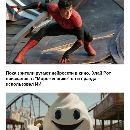
Пока зрители ругают нейросети в кино, Элай Рот
признался: в "Мороженщике" он и правда
использовал ИИ