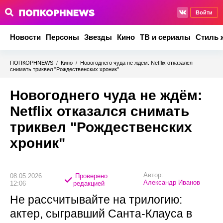
Войти
Новости
Персоны
Звезды
Кино
ТВ и сериалы
Стиль 
ПОПКОРНNEWS
/
Кино
/
Новогоднего чуда не ждём: Netflix отказался
снимать триквел "Рождественских хроник"
Новогоднего чуда не ждём:
Netflix отказался снимать
триквел "Рождественских
хроник"
Автор:
08.05.2026
Проверено
Александр Иванов
12:06
редакцией
Не рассчитывайте на трилогию:
актер, сыгравший Санта-Клауса в