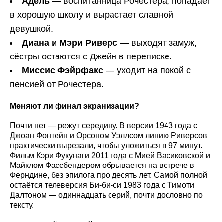
Адель
— воспитанница Рочестера, попадает
в хорошую школу и вырастает славной
девушкой.
Диана и Мэри Риверс
— выходят замуж,
сёстры остаются с Джейн в переписке.
Миссис Фэйрфакс
— уходит на покой с
пенсией от Рочестера.
Меняют ли финал экранизации?
Почти нет — режут середину. В версии 1943 года с
Джоан Фонтейн и Орсоном Уэллсом линию Риверсов
практически вырезали, чтобы уложиться в 97 минут.
Фильм Кэри Фукунаги 2011 года с Мией Васиковской и
Майклом Фассбендером обрывается на встрече в
Ферндине, без эпилога про десять лет. Самой полной
остаётся телеверсия Би-би-си 1983 года с Тимоти
Далтоном — одиннадцать серий, почти дословно по
тексту.