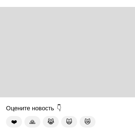
Оцените новость
❤️
🙏
😹
🙀
😿