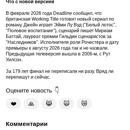
Что с новой версией
В феврале 2026 года Deadline сообщил, что
британская Working Title готовит новый сериал по
роману. Джейн играет Эйми Лу Вуд ("Белый лотос",
"Половое воспитание"), сценарий пишет Мириам
Баттай, лауреат премии Гильдии сценаристов за
"Наследников". Исполнителя роли Рочестера и дату
премьеры к августу 2026 года так и не назвали.
Предыдущая телеверсия вышла в 2006-м, с Рут
Уилсон.
За 179 лет финал не переписали ни разу. Вряд ли
перепишут и сейчас.
Оцените новость
❤️
🙏
😹
🙀
😿
Комментарии