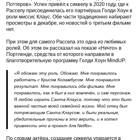
Поттеров». Успех привёл к сиквелу в 2020 году, где к
Расселу присоединилась его партнёрша Голди Хоун в
роли миссис Клаус. Обе части традиционно набирают
просмотры в декабре, но новостей о третьем фильме
нет.
При этом для самого Рассела это одна из любимых
ролей. Об этом он рассказал на показе «Нечто» в
Портленде, средства от которого направили в
благотворительную программу Голди Хоун MindUP.
«Я обожаю эту роль. Обожаю. Мне понравилось
работать с Крисом Коламбусом. Мне понравился
результат. Мне понравились оба фильма. Мне
понравилось, как я был в них вовлечён, и сам персонаж.
Я люблю играть Санта-Клауса, потому что это было
важной частью моей семейной жизни. Мой отец был
потрясающим Санта-Клаусом, и были реальные,
убедительные причины в это верить, и я хотел
привнести это в проект для Netflix».
По словам актёра, создание сиквела упирается в