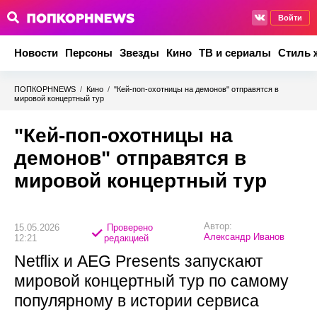
Войти
Новости
Персоны
Звезды
Кино
ТВ и сериалы
Стиль 
ПОПКОРНNEWS
/
Кино
/
"Кей-поп-охотницы на демонов" отправятся в
мировой концертный тур
"Кей-поп-охотницы на
демонов" отправятся в
мировой концертный тур
Автор:
15.05.2026
Проверено
Александр Иванов
12:21
редакцией
Netflix и AEG Presents запускают
мировой концертный тур по самому
популярному в истории сервиса