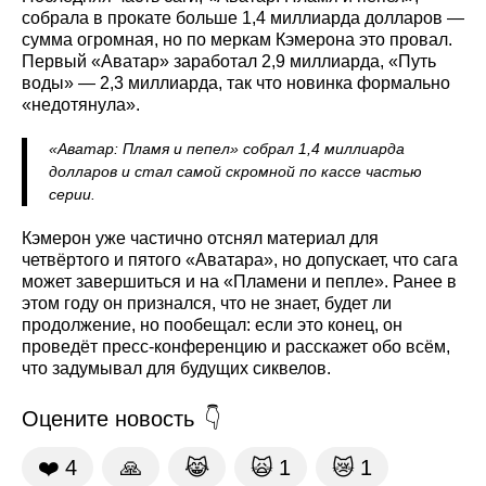
собрала в прокате больше 1,4 миллиарда долларов —
сумма огромная, но по меркам Кэмерона это провал.
Первый «Аватар» заработал 2,9 миллиарда, «Путь
воды» — 2,3 миллиарда, так что новинка формально
«недотянула».
«Аватар: Пламя и пепел» собрал 1,4 миллиарда
долларов и стал самой скромной по кассе частью
серии.
Кэмерон уже частично отснял материал для
четвёртого и пятого «Аватара», но допускает, что сага
может завершиться и на «Пламени и пепле». Ранее в
этом году он признался, что не знает, будет ли
продолжение, но пообещал: если это конец, он
проведёт пресс-конференцию и расскажет обо всём,
что задумывал для будущих сиквелов.
Оцените новость
❤️
4
🙏
😹
🙀
1
😿
1