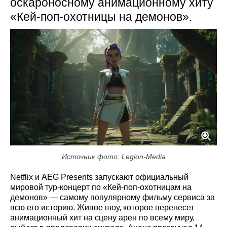
оскароносному анимационному хиту
«Кей-поп-охотницы на демонов».
Источник фото: Legion-Media
Netflix и AEG Presents запускают официальный
мировой тур-концерт по «Кей-поп-охотницам на
демонов» — самому популярному фильму сервиса за
всю его историю. Живое шоу, которое перенесет
анимационный хит на сцену арен по всему миру,