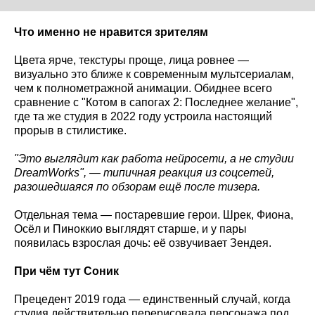
Что именно не нравится зрителям
Цвета ярче, текстуры проще, лица ровнее —
визуально это ближе к современным мультсериалам,
чем к полнометражной анимации. Обиднее всего
сравнение с "Котом в сапогах 2: Последнее желание",
где та же студия в 2022 году устроила настоящий
прорыв в стилистике.
"Это выглядит как работа нейросети, а не студии
DreamWorks
", — типичная реакция из соцсетей,
разошедшаяся по обзорам ещё после тизера.
Отдельная тема — постаревшие герои. Шрек, Фиона,
Осёл и Пиноккио выглядят старше, и у пары
появилась взрослая дочь: её озвучивает Зендея.
При чём тут Соник
Прецедент 2019 года — единственный случай, когда
студия действительно перерисовала персонажа под