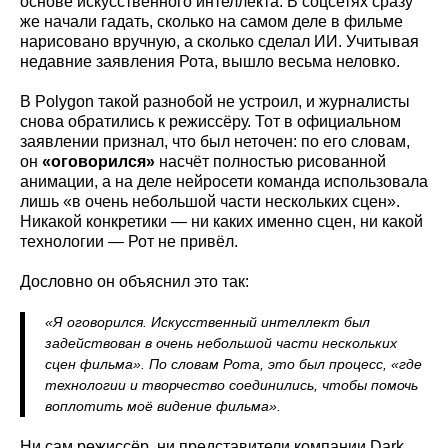
основе искусственного интеллекта. В соцсетях сразу
же начали гадать, сколько на самом деле в фильме
нарисовано вручную, а сколько сделал ИИ. Учитывая
недавние заявления Рота, вышло весьма неловко.
В Polygon такой разнобой не устроил, и журналисты
снова обратились к режиссёру. Тот в официальном
заявлении признал, что был неточен: по его словам,
он
«оговорился»
насчёт полностью рисованной
анимации, а на деле нейросети команда использовала
лишь «в очень небольшой части нескольких сцен».
Никакой конкретики — ни каких именно сцен, ни какой
технологии — Рот не привёл.
Дословно он объяснил это так:
«Я оговорился. Искусственный интеллект был
задействован в очень небольшой части нескольких
сцен фильма». По словам Рота, это был процесс, «где
технологии и творчество соединились, чтобы помочь
воплотить моё видение фильма».
Ни сам режиссёр, ни представители компании Dark