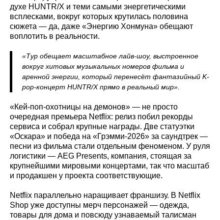
духе HUNTR/X и теми самыми энергетическими
всплесками, вокруг которых крутилась половина
сюжета — да, даже «Энергию Хонмуна» обещают
воплотить в реальности.
«Тур обещает масштабное лайв‑шоу, выстроенное
вокруг хитовых музыкальных номеров фильма и
аренной энергии, который перенесёт фантазийный K-
pop‑концерт HUNTR/X прямо в реальный мир».
«Кей-поп-охотницы на демонов» — не просто
очередная премьера Netflix: релиз побил рекорды
сервиса и собрал крупные награды. Две статуэтки
«Оскара» и победа на «Грэмми‑2026» за саундтрек —
песни из фильма стали отдельным феноменом. У руля
логистики — AEG Presents, компания, стоящая за
крупнейшими мировыми концертами, так что масштаб
и продакшен у проекта соответствующие.
Netflix параллельно наращивает франшизу. В Netflix
Shop уже доступны мерч персонажей — одежда,
товары для дома и повсюду узнаваемый талисман