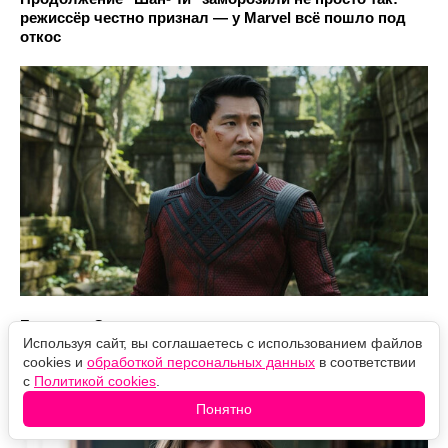
режиссёр честно признал — у Marvel всё пошло под
откос
Бриттани Сноу снимется в продолжении
Используя сайт, вы соглашаетесь с использованием файлов
"Тайны горничной" с Сидни Суини
cookies и
обработкой персональных данных
в соответствии
с
Политикой cookies
.
Понятно