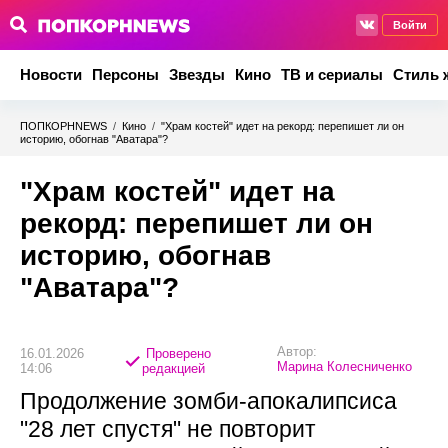
Войти
Новости
Персоны
Звезды
Кино
ТВ и сериалы
Стиль 
ПОПКОРНNEWS
/
Кино
/
"Храм костей" идет на рекорд: перепишет ли он
историю, обогнав "Аватара"?
"Храм костей" идет на
рекорд: перепишет ли он
историю, обогнав
"Аватара"?
Автор:
16.01.2026
Проверено
Марина Колесниченко
14:06
редакцией
Продолжение зомби-апокалипсиса
"28 лет спустя" не повторит