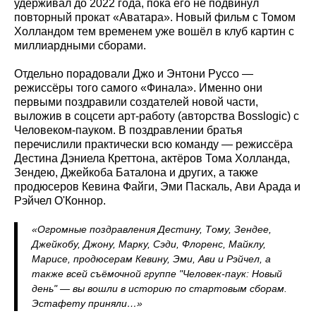
удерживал до 2022 года, пока его не подвинул
повторный прокат «Аватара». Новый фильм с Томом
Холландом тем временем уже вошёл в клуб картин с
миллиардными сборами.
Отдельно порадовали Джо и Энтони Руссо —
режиссёры того самого «Финала». Именно они
первыми поздравили создателей новой части,
выложив в соцсети арт-работу (авторства Bosslogic) с
Человеком-пауком. В поздравлении братья
перечислили практически всю команду — режиссёра
Дестина Дэниела Креттона, актёров Тома Холланда,
Зендею, Джейкоба Баталона и других, а также
продюсеров Кевина Файги, Эми Паскаль, Ави Арада и
Рэйчел О'Коннор.
«Огромные поздравления Дестину, Тому, Зендее,
Джейкобу, Джону, Марку, Сэди, Флоренс, Майклу,
Марисе, продюсерам Кевину, Эми, Ави и Рэйчел, а
также всей съёмочной группе "Человек-паук: Новый
день" — вы вошли в историю по стартовым сборам.
Эстафету приняли…»