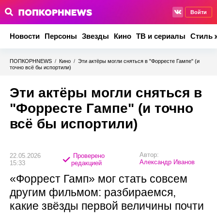
Войти
Новости
Персоны
Звезды
Кино
ТВ и сериалы
Стиль 
ПОПКОРНNEWS
/
Кино
/
Эти актёры могли сняться в "Форресте Гампе" (и
точно всё бы испортили)
Эти актёры могли сняться в
"Форресте Гампе" (и точно
всё бы испортили)
Автор:
22.05.2026
Проверено
Александр Иванов
15:33
редакцией
«Форрест Гамп» мог стать совсем
другим фильмом: разбираемся,
какие звёзды первой величины почти