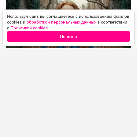
Используя сайт, вы соглашаетесь с использованием файлов
cookies и
обработкой персональных данных
в соответствии
с
Политикой cookies
.
Понятно
Источник фото: Legion-Media
«Человек-паук: Новый день» на стартовом уик-энде
собрал рекордные для франшизы деньги и уже
перешагнул отметку в миллиард долларов по всему
миру. Но за впечатляющими сборами скрывается
сюжетная проблема, которую многие зрители
почувствовали прямо в зале: примерно с середины
фильм словно превращается в другую картину.