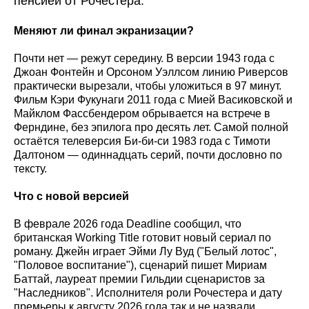
пенсией от Рочестера.
Меняют ли финал экранизации?
Почти нет — режут середину. В версии 1943 года с
Джоан Фонтейн и Орсоном Уэллсом линию Риверсов
практически вырезали, чтобы уложиться в 97 минут.
Фильм Кэри Фукунаги 2011 года с Мией Васиковской и
Майклом Фассбендером обрывается на встрече в
Ферндине, без эпилога про десять лет. Самой полной
остаётся телеверсия Би-би-си 1983 года с Тимоти
Далтоном — одиннадцать серий, почти дословно по
тексту.
Что с новой версией
В феврале 2026 года Deadline сообщил, что
британская Working Title готовит новый сериал по
роману. Джейн играет Эйми Лу Вуд ("Белый лотос",
"Половое воспитание"), сценарий пишет Мириам
Баттай, лауреат премии Гильдии сценаристов за
"Наследников". Исполнителя роли Рочестера и дату
премьеры к августу 2026 года так и не назвали.