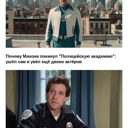
Почему Махони покинул "Полицейскую академию":
ушёл сам и увёл ещё двоих актёров