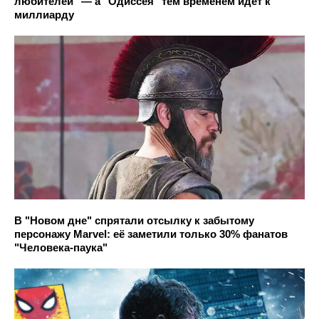
любителей" — а "Одиссея" тем временем идёт к
миллиарду
В "Новом дне" спрятали отсылку к забытому
персонажу Marvel: её заметили только 30% фанатов
"Человека-паука"