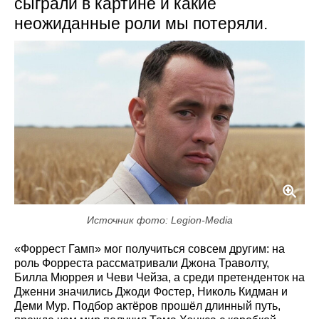
сыграли в картине и какие
неожиданные роли мы потеряли.
Источник фото: Legion-Media
«Форрест Гамп» мог получиться совсем другим: на
роль Форреста рассматривали Джона Траволту,
Билла Мюррея и Чеви Чейза, а среди претенденток на
Дженни значились Джоди Фостер, Николь Кидман и
Деми Мур. Подбор актёров прошёл длинный путь,