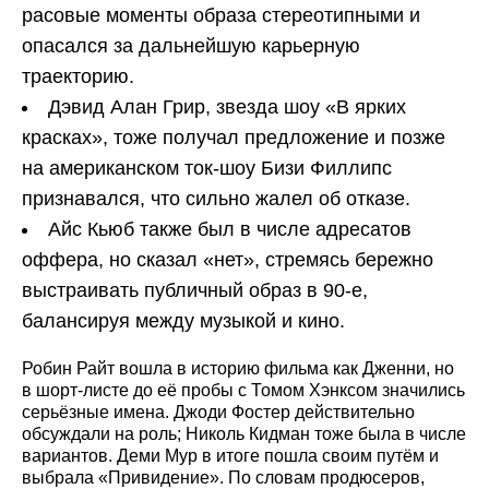
расовые моменты образа стереотипными и
опасался за дальнейшую карьерную
траекторию.
Дэвид Алан Грир, звезда шоу «В ярких
красках», тоже получал предложение и позже
на американском ток‑шоу Бизи Филлипс
признавался, что сильно жалел об отказе.
Айс Кьюб также был в числе адресатов
оффера, но сказал «нет», стремясь бережно
выстраивать публичный образ в 90‑е,
балансируя между музыкой и кино.
Робин Райт вошла в историю фильма как Дженни, но
в шорт‑листе до её пробы с Томом Хэнксом значились
серьёзные имена. Джоди Фостер действительно
обсуждали на роль; Николь Кидман тоже была в числе
вариантов. Деми Мур в итоге пошла своим путём и
выбрала «Привидение». По словам продюсеров,