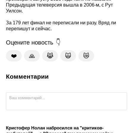
Предыдущая телеверсия вышла в 2006-м, с Рут
Уилсон.
За 179 лет финал не переписали ни разу. Вряд ли
перепишут и сейчас.
Оцените новость
❤️
🙏
😹
🙀
😿
Комментарии
Кристофер Нолан набросился на "критиков-