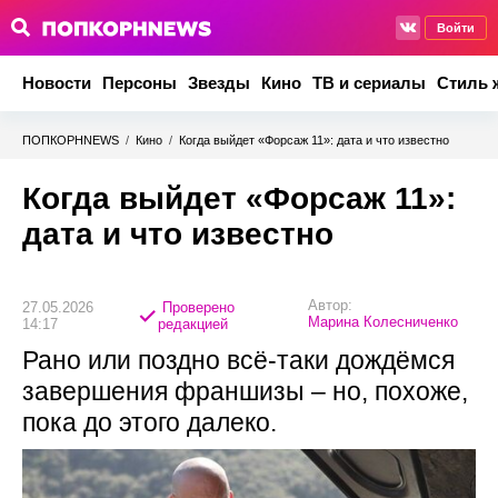
Войти
Новости
Персоны
Звезды
Кино
ТВ и сериалы
Стиль 
ПОПКОРНNEWS
/
Кино
/
Когда выйдет «Форсаж 11»: дата и что известно
Когда выйдет «Форсаж 11»:
дата и что известно
Автор:
27.05.2026
Проверено
Марина Колесниченко
14:17
редакцией
Рано или поздно всё-таки дождёмся
завершения франшизы – но, похоже,
пока до этого далеко.