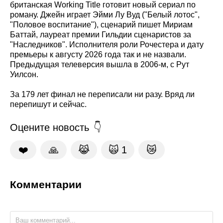
британская Working Title готовит новый сериал по
роману. Джейн играет Эйми Лу Вуд ("Белый лотос",
"Половое воспитание"), сценарий пишет Мириам
Баттай, лауреат премии Гильдии сценаристов за
"Наследников". Исполнителя роли Рочестера и дату
премьеры к августу 2026 года так и не назвали.
Предыдущая телеверсия вышла в 2006-м, с Рут
Уилсон.
За 179 лет финал не переписали ни разу. Вряд ли
перепишут и сейчас.
Оцените новость
❤️
🙏
😹
🙀
1
😿
Комментарии