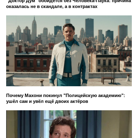
"Доктор Дум" обойдется без Человека-Паука: причина
оказалась не в скандале, а в контрактах
Почему Махони покинул "Полицейскую академию":
ушёл сам и увёл ещё двоих актёров