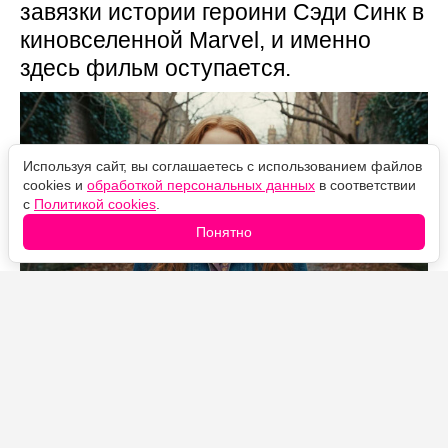
завязки истории героини Сэди Синк в
киновселенной Marvel, и именно
здесь фильм оступается.
Используя сайт, вы соглашаетесь с использованием файлов
cookies и
обработкой персональных данных
в соответствии
с
Политикой cookies
.
Понятно
Источник фото: Legion-Media
«Человек-паук: Новый день» на стартовом уик-энде
собрал рекордные для франшизы деньги и уже
перешагнул отметку в миллиард долларов по всему
миру. Но за впечатляющими сборами скрывается