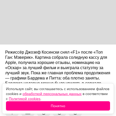
Режиссёр Джозеф Косински снял «F1» после «Топ
Ган: Мэверик». Картина собрала солидную кассу для
Apple, получила хорошие отзывы, номинацию на
«Оскар» за лучший фильм и выиграла статуэтку за
лучший звук. Пока же главная проблема продолжения
— графики Бардема и Питта: оба плотно заняты.
Бардема недавно можно было увидеть в сериале
«Мыс страха».
Используя сайт, вы соглашаетесь с использованием файлов
cookies и
обработкой персональных данных
в соответствии
с
Политикой cookies
.
Оцените новость
Понятно
❤️
🙏
😹
🙀
😿