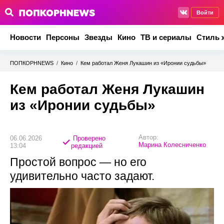
Войти
Новости
Персоны
Звезды
Кино
ТВ и сериалы
Стиль 
ПОПКОРНNEWS
/
Кино
/
Кем работал Женя Лукашин из «Иронии судьбы»
Кем работал Женя Лукашин
из «Иронии судьбы»
Автор:
06.06.2026
Проверено
Марина Колесниченко
13:04
редакцией
Простой вопрос — но его
удивительно часто задают.