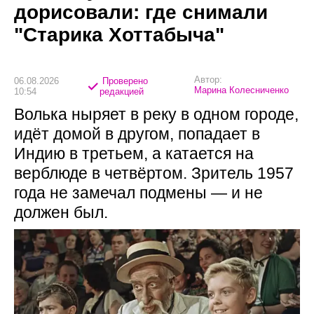
дорисовали: где снимали
"Старика Хоттабыча"
Автор:
06.08.2026
Проверено
Марина Колесниченко
10:54
редакцией
Волька ныряет в реку в одном городе,
идёт домой в другом, попадает в
Индию в третьем, а катается на
верблюде в четвёртом. Зритель 1957
года не замечал подмены — и не
должен был.