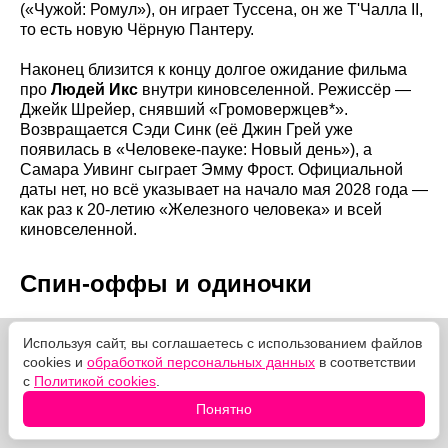
(«Чужой: Ромул»), он играет Туссена, он же Т'Чалла II,
то есть новую Чёрную Пантеру.
Наконец близится к концу долгое ожидание фильма
про
Людей Икс
внутри киновселенной. Режиссёр —
Джейк Шрейер, снявший «Громовержцев*».
Возвращается Сэди Синк (её Джин Грей уже
появилась в «Человеке-пауке: Новый день»), а
Самара Уивинг сыграет Эмму Фрост. Официальной
даты нет, но всё указывает на начало мая 2028 года —
как раз к 20-летию «Железного человека» и всей
киновселенной.
Спин-оффы и одиночки
Используя сайт, вы соглашаетесь с использованием файлов
cookies и
обработкой персональных данных
в соответствии
с
Политикой cookies
.
Понятно