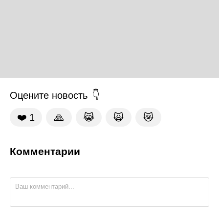
Оцените новость
❤️
1
🙏
😹
🙀
😿
Комментарии