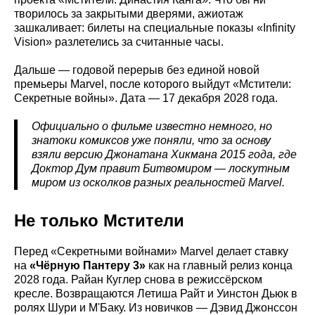
творилось за закрытыми дверями, ажиотаж
зашкаливает: билеты на специальные показы «Infinity
Vision» разлетелись за считанные часы.
Дальше — годовой перерыв без единой новой
премьеры Marvel, после которого выйдут «Мстители:
Секретные войны». Дата — 17 декабря 2028 года.
Официально о фильме известно немного, но
знатоки комиксов уже поняли, что за основу
взяли версию Джонатана Хикмана 2015 года, где
Доктор Дум правит Битвомиром — лоскутным
миром из осколков разных реальностей Marvel.
Не только Мстители
Перед «Секретными войнами» Marvel делает ставку
на
«Чёрную Пантеру 3»
как на главный релиз конца
2028 года. Райан Куглер снова в режиссёрском
кресле. Возвращаются Летиша Райт и Уинстон Дьюк в
ролях Шури и М'Баку. Из новичков — Дэвид Джонссон