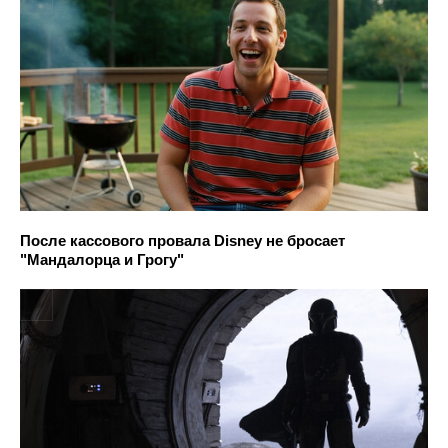
После кассового провала Disney не бросает
"Мандалорца и Грогу"