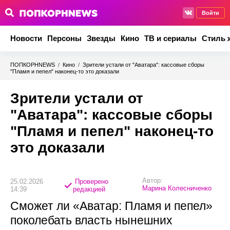
Войти
Новости
Персоны
Звезды
Кино
ТВ и сериалы
Стиль 
ПОПКОРНNEWS
/
Кино
/
Зрители устали от "Аватара": кассовые сборы
"Пламя и пепел" наконец-то это доказали
Зрители устали от
"Аватара": кассовые сборы
"Пламя и пепел" наконец-то
это доказали
Автор:
25.02.2026
Проверено
Марина Колесниченко
14:39
редакцией
Сможет ли «Аватар: Пламя и пепел»
поколебать власть нынешних