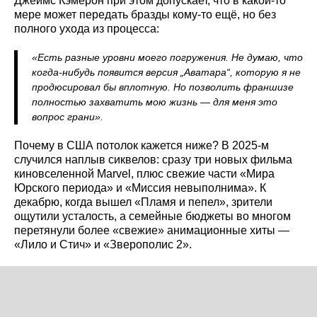
Джеймс Кэмерон при этом допускает, что в какой‑то
мере может передать бразды кому‑то ещё, но без
полного ухода из процесса:
«Есть разные уровни моего погружения. Не думаю, что
когда‑нибудь появится версия „Аватара“, которую я не
продюсировал бы вплотную. Но позволить франшизе
полностью захватить мою жизнь — для меня это
вопрос грани».
Почему в США потолок кажется ниже? В 2025‑м
случился наплыв сиквелов: сразу три новых фильма
киновселенной Marvel, плюс свежие части «Мира
Юрского периода» и «Миссия невыполнима». К
декабрю, когда вышел «Пламя и пепел», зрители
ощутили усталость, а семейные бюджеты во многом
перетянули более «свежие» анимационные хиты —
«Лило и Стич» и «Зверополис 2».