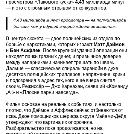
просмотром «Лакомого куска»
4,43
миллиарда минут
— и это с огромным отрывом от конкурентов.
4,43 миллиарда минут просмотра — на полмиллиарда
больше, чем у идущей второй «Военная машина».
В центре сюжета — двое полицейских из отдела по
борьбе с наркотиками, которых играют
Мэтт Дэймон
и
Бен Аффлек
. После крупной удачной операции они
находят пачки грязных денег, и привычное доверие
между напарниками начинает трещать по швам.
Дальше — классическая спираль паранойи в духе
десятков полицейских триллеров: напряжение, крики
и подозрения в адрес тех, кого ещё вчера считал
своим. Режиссёр — Джо Карнахан, снявший «Команду
„А“» и «Плохие парни навсегда».
Фильм основан на реальных событиях, и настолько
плотно, что Дэймон и Аффлек сейчас отбиваются от
иска. Двое помощников шерифа округа Майами-Дейд
утверждают, что картина их опорочила.
Разбирательство пока продолжается, но на