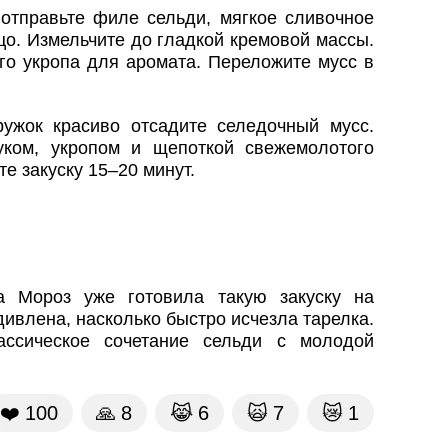
отправьте филе сельди, мягкое сливочное
цо. Измельчите до гладкой кремовой массы.
го укропа для аромата. Переложите мусс в
ужок красиво отсадите селедочный мусс.
уком, укропом и щепоткой свежемолотого
е закуску 15–20 минут.
а Мороз уже готовила такую закуску на
ивлена, насколько быстро исчезла тарелка.
ассическое сочетание сельди с молодой
❤️
100
🙏
8
😹
6
🙀
7
😿
1