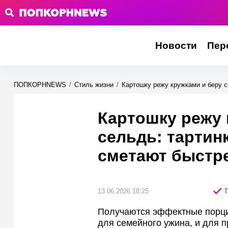
Новости
Пер
ПОПКОРНNEWS
/
Стиль жизни
/
Картошку режу кружками и беру с
Картошку режу 
сельдь: тартинк
сметают быстр
13.06.2026 18:25
П
Получаются эффектные порци
для семейного ужина, и для п