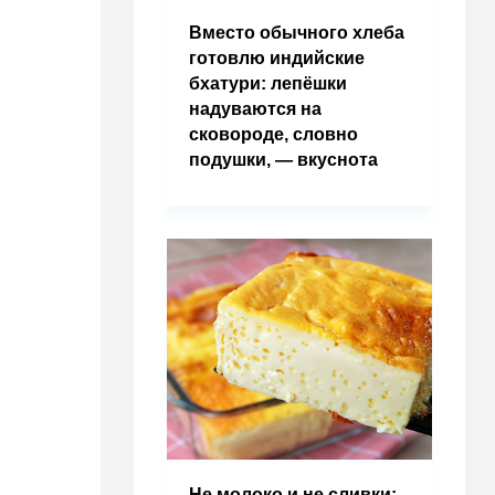
Вместо обычного хлеба
готовлю индийские
бхатури: лепёшки
надуваются на
сковороде, словно
подушки, — вкуснота
Не молоко и не сливки: