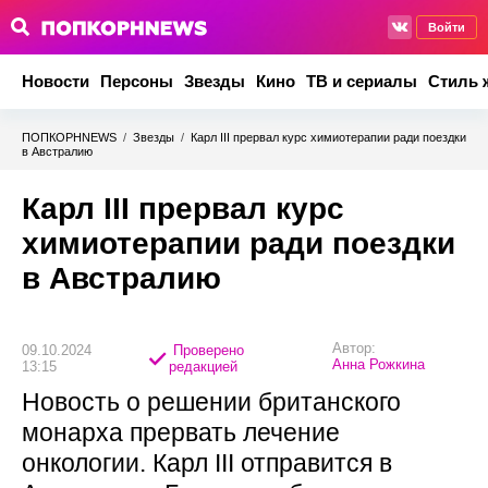
Войти
Новости
Персоны
Звезды
Кино
ТВ и сериалы
Стиль 
ПОПКОРНNEWS
/
Звезды
/
Карл III прервал курс химиотерапии ради поездки
в Австралию
Карл III прервал курс
химиотерапии ради поездки
в Австралию
Автор:
09.10.2024
Проверено
Анна Рожкина
13:15
редакцией
Новость о решении британского
монарха прервать лечение
онкологии. Карл III отправится в