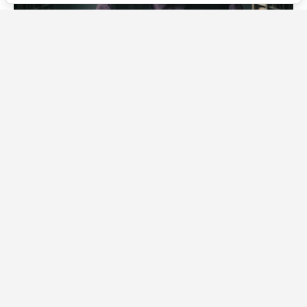
Источник фото: Legion-Media
В своём блоге писатель признался, что не выходил на
связь лично с февраля — всё это время записи
вместо него вели помощники, которых он в шутку
называет «могучими прислужниками». Но даже с их
поддержкой, по словам Мартина, угнаться за всеми
делами было тяжело.