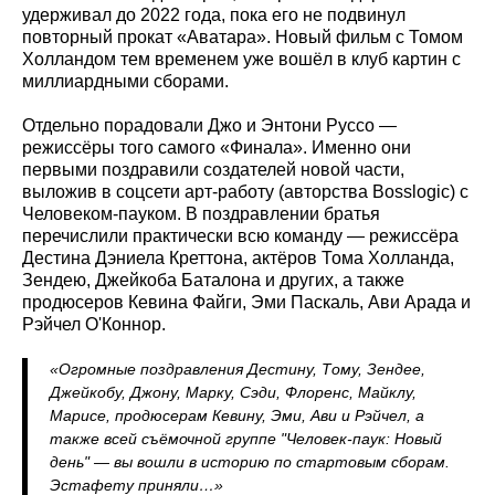
удерживал до 2022 года, пока его не подвинул
повторный прокат «Аватара». Новый фильм с Томом
Холландом тем временем уже вошёл в клуб картин с
миллиардными сборами.
Отдельно порадовали Джо и Энтони Руссо —
режиссёры того самого «Финала». Именно они
первыми поздравили создателей новой части,
выложив в соцсети арт-работу (авторства Bosslogic) с
Человеком-пауком. В поздравлении братья
перечислили практически всю команду — режиссёра
Дестина Дэниела Креттона, актёров Тома Холланда,
Зендею, Джейкоба Баталона и других, а также
продюсеров Кевина Файги, Эми Паскаль, Ави Арада и
Рэйчел О'Коннор.
«Огромные поздравления Дестину, Тому, Зендее,
Джейкобу, Джону, Марку, Сэди, Флоренс, Майклу,
Марисе, продюсерам Кевину, Эми, Ави и Рэйчел, а
также всей съёмочной группе "Человек-паук: Новый
день" — вы вошли в историю по стартовым сборам.
Эстафету приняли…»