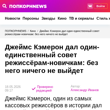
Войти
Новости
Персоны
Звезды
Кино
ТВ и сериалы
Стиль 
ПОПКОРНNEWS
/
Кино
/
Джеймс Кэмерон дал один-единственный совет
режиссёрам-новичкам: без него ничего не выйдет
Джеймс Кэмерон дал один-
единственный совет
режиссёрам-новичкам: без
него ничего не выйдет
Автор:
18.05.2026
Проверено
Александр Иванов
09:17
редакцией
Джеймс Кэмерон, один из самых
кассовых режиссёров в истории дал