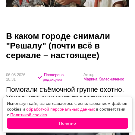
В каком городе снимали
"Решалу" (почти всё в
сериале – настоящее)
Автор:
06.08.2026
Проверено
Марина Колесниченко
10:31
редакцией
Помогали съёмочной группе охотно.
Узнав, что снимают продолжение
Используя сайт, вы соглашаетесь с использованием файлов
"Решалы", людям предлагали
cookies и
обработкой персональных данных
в соответствии
площадки для кастинга — а однажды
с
Политикой cookies
.
дали чартерный самолёт.
Понятно