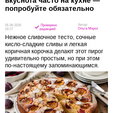
вкуснота часто на кухне —
попробуйте обязательно
Автор:
05.08.2026
Проверено
Ольга Мороз
18:27
редакцией
Нежное сливочное тесто, сочные
кисло-сладкие сливы и легкая
коричная корочка делают этот пирог
удивительно простым, но при этом
по-настоящему запоминающимся.