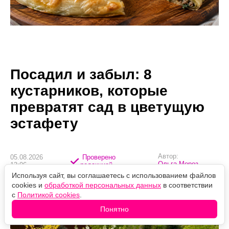
Посадил и забыл: 8
кустарников, которые
превратят сад в цветущую
эстафету
Автор:
05.08.2026
Проверено
Ольга Мороз
13:06
редакцией
Используя сайт, вы соглашаетесь с использованием файлов
Соберите такую «команду» — и сад
cookies и
обработкой персональных данных
в соответствии
будет в цвету почти весь год!
с
Политикой cookies
.
Понятно