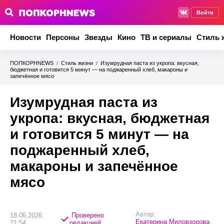
Войти
Новости
Персоны
Звезды
Кино
ТВ и сериалы
Стиль 
ПОПКОРНNEWS
/
Стиль жизни
/
Изумрудная паста из укропа: вкусная,
бюджетная и готовится 5 минут — на поджаренный хлеб, макароны и
запечённое мясо
Изумрудная паста из
укропа: вкусная, бюджетная
и готовится 5 минут — на
поджаренный хлеб,
макароны и запечённое
мясо
Автор:
18.06.2026
Проверено
Екатерина Миловзорова
21:54
редакцией