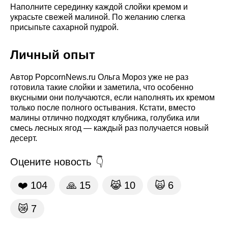
Наполните серединку каждой слойки кремом и
украсьте свежей малиной. По желанию слегка
присыпьте сахарной пудрой.
Личный опыт
Автор PopcornNews.ru Ольга Мороз уже не раз
готовила такие слойки и заметила, что особенно
вкусными они получаются, если наполнять их кремом
только после полного остывания. Кстати, вместо
малины отлично подходят клубника, голубика или
смесь лесных ягод — каждый раз получается новый
десерт.
Оцените новость
❤️
104
🙏
15
😹
10
🙀
6
😿
7