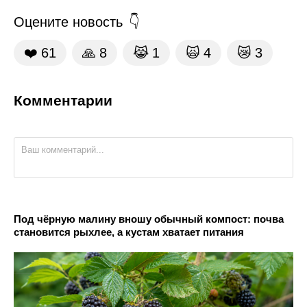
Оцените новость
❤️
61
🙏
8
😹
1
🙀
4
😿
3
Комментарии
Под чёрную малину вношу обычный компост: почва
становится рыхлее, а кустам хватает питания