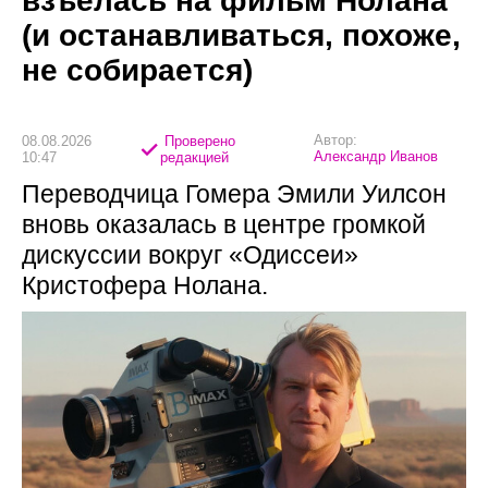
взъелась на фильм Нолана
(и останавливаться, похоже,
не собирается)
Автор:
08.08.2026
Проверено
Александр Иванов
10:47
редакцией
Переводчица Гомера Эмили Уилсон
вновь оказалась в центре громкой
дискуссии вокруг «Одиссеи»
Кристофера Нолана.