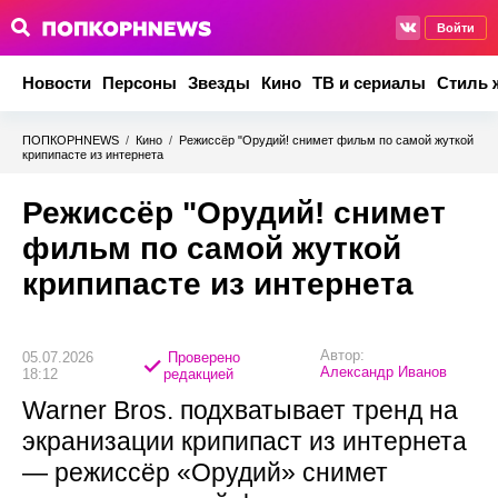
Войти
Новости
Персоны
Звезды
Кино
ТВ и сериалы
Стиль 
ПОПКОРНNEWS
/
Кино
/
Режиссёр "Орудий! снимет фильм по самой жуткой
крипипасте из интернета
Режиссёр "Орудий! снимет
фильм по самой жуткой
крипипасте из интернета
Автор:
05.07.2026
Проверено
Александр Иванов
18:12
редакцией
Warner Bros. подхватывает тренд на
экранизации крипипаст из интернета
— режиссёр «Орудий» снимет