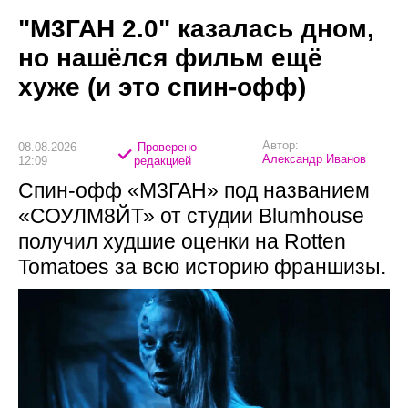
"М3ГАН 2.0" казалась дном,
но нашёлся фильм ещё
хуже (и это спин-офф)
Автор:
08.08.2026
Проверено
Александр Иванов
12:09
редакцией
Спин-офф «М3ГАН» под названием
«СОУЛМ8ЙТ» от студии Blumhouse
получил худшие оценки на Rotten
Tomatoes за всю историю франшизы.