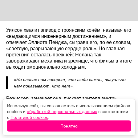
Уилсон хвалит эпизод с троянским конём, называя его
«выдающимся инженерным достижением», и
отмечает Эллиота Пейджа, сыгравшего, по её словам,
«светлую, разрывающую сердце роль». Но главная
претензия осталась прежней: Нолана так
завораживают механика и зрелище, что фильм в итоге
выходит эмоционально холодным.
«На словах нам говорят, что люди важны; визуально
нам показывают, что нет».
Режиссёр, замечает она, пускает зрителя внутрь
троянского коня, но так и не пускает внутрь самих
Используя сайт, вы соглашаетесь с использованием файлов
героев. Итог она формулирует коротко:
cookies и
обработкой персональных данных
в соответствии
с
Политикой cookies
.
«Визуально ошеломляющий, эмоционально
Понятно
пустой фильм».