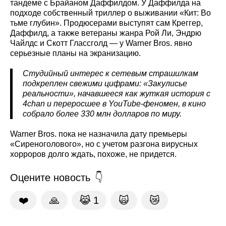
тандеме с Брайаном Даффилдом. У Даффилда на
подходе собственный триллер о выживании «Кит: Во
тьме глубин». Продюсерами выступят сам Креггер,
Даффилд, а также ветераны жанра Рой Ли, Эндрю
Чайлдс и Скотт Глассголд — у Warner Bros. явно
серьезные планы на экранизацию.
Студийный интерес к сетевым страшилкам
подкреплен свежими цифрами: «Закулисье
реальности», начавшееся как жуткая история с
4chan и переросшее в YouTube‑феномен, в кино
собрало более 330 млн долларов по миру.
Warner Bros. пока не назначила дату премьеры
«Сиреноголового», но с учетом разгона вирусных
хорроров долго ждать, похоже, не придется.
Оцените новость
❤️
🙏
😹
1
🙀
😿