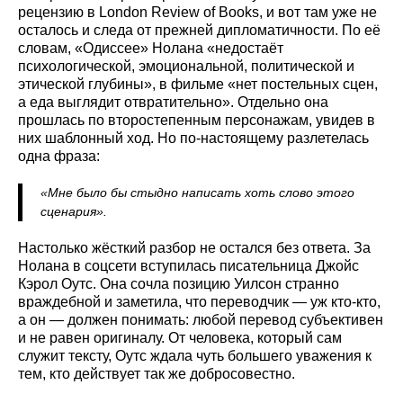
рецензию в London Review of Books, и вот там уже не
осталось и следа от прежней дипломатичности. По её
словам, «Одиссее» Нолана «недостаёт
психологической, эмоциональной, политической и
этической глубины», в фильме «нет постельных сцен,
а еда выглядит отвратительно». Отдельно она
прошлась по второстепенным персонажам, увидев в
них шаблонный ход. Но по-настоящему разлетелась
одна фраза:
«Мне было бы стыдно написать хоть слово этого
сценария».
Настолько жёсткий разбор не остался без ответа. За
Нолана в соцсети вступилась писательница Джойс
Кэрол Оутс. Она сочла позицию Уилсон странно
враждебной и заметила, что переводчик — уж кто-кто,
а он — должен понимать: любой перевод субъективен
и не равен оригиналу. От человека, который сам
служит тексту, Оутс ждала чуть большего уважения к
тем, кто действует так же добросовестно.