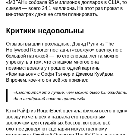
«М3ГАН» собрала 95 миллионов долларов в США, то
сиквел — всего 24,1 миллиона. На этот раз прокат в
кинотеатрах даже не стали планировать.
Критики недовольны
Отзывы вышли прохладные. Дэвид Руни из The
Hollywood Reporter поставил «свежую» оценку, но с
большой натяжкой — по его словам, лента можно
упрекнуть в том, что слишком многое она
позаимствовала у прошлогодней картины
«Компаньон» с Софи Тэтчер и Джеком Куэйдом.
Впрочем, кое-что он всё же признал:
«Смотрится это лучше, чем можно было бы ожидать,
да и актёрский состав приятный».
Кэти Райф из RogerEbert оценила фильм всего в одну
звезду из четырёх и назвала его тревожным
звоночком для студийных боссов, которые всё
охотнее доверяют сценарии искусственному
интеллекту. Джейкоб Оллер из The AV Club выставил